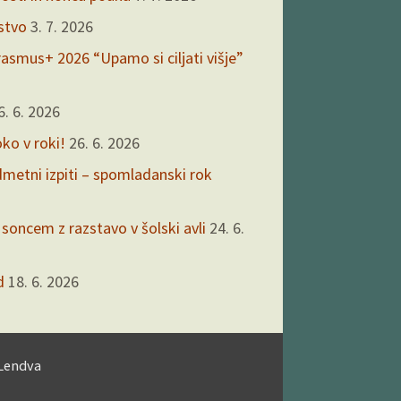
rstvo
3. 7. 2026
asmus+ 2026 “Upamo si ciljati višje”
6. 6. 2026
oko v roki!
26. 6. 2026
edmetni izpiti – spomladanski rok
 soncem z razstavo v šolski avli
24. 6.
d
18. 6. 2026
 Lendva