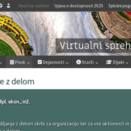
Skoči na vsebino
Izjava o dostopnosti 2025
Splošni pog
Pouk
Dejavnosti
Starši
Dijaki
je z delom
pl. ekon., inž.
janja z delom skrbi za organizacijo ter za vse aktivnosti in
a z delom.