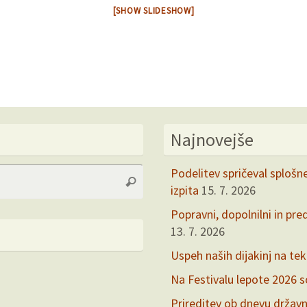
[SHOW SLIDESHOW]
Najnovejše
Search
Podelitev spričeval splošn
Search
for:
izpita
15. 7. 2026
Popravni, dopolnilni in pre
13. 7. 2026
Uspeh naših dijakinj na te
Na Festivalu lepote 2026 so 
Prireditev ob dnevu držav