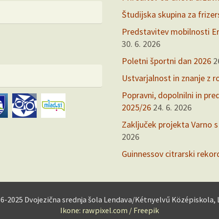
Študijska skupina za frize
Predstavitev mobilnosti Er
30. 6. 2026
Poletni športni dan 2026
2
Ustvarjalnost in znanje z r
Popravni, dopolnilni in pr
2025/26
24. 6. 2026
Zaključek projekta Varno s
2026
Guinnessov citrarski rekor
16-2025 Dvojezična srednja šola Lendava/Kétnyelvű Középiskola,
Ikone: rawpixel.com / Freepik