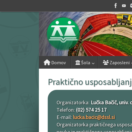
Skip
to
content
Skip
Domov
Šola
Zaposleni
to
content
Praktično usposabljan
Organizatorka:
Lučka Bačič, univ. di
Telefon:
(02) 574 25 17
E-mail:
lucka.bacic@dssl.si
Organizatorka praktičnega usposabl
pouka in praktičnega usposabljanj