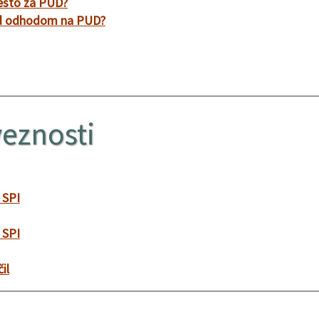
mesto za PUD?
red odhodom na PUD?
eznosti
 SPI
 SPI
il