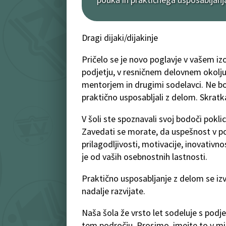
Dragi dijaki/dijakinje
Pričelo se je novo poglavje v vašem izo
podjetju, v resničnem delovnem okolju
mentorjem in drugimi sodelavci. Ne bost
praktično usposabljali z delom. Skratka
V šoli ste spoznavali svoj bodoči pokli
Zavedati se morate, da uspešnost v po
prilagodljivosti, motivacije, inovativn
je od vaših osebnostnih lastnosti.
Praktično usposabljanje z delom se izva
nadalje razvijate.
Naša šola že vrsto let sodeluje s pod
tem področju. Prosimo, imejte to v mis