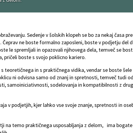
braževanju. Sedenje v šolskih klopeh se bo za nekaj časa prek
. Čeprav ne boste formalno zaposleni, boste v podjetju del d
e le spremljali in opazovali njihovega dela, temveč se boste 
, pričeli boste s svojo poklicno kariero.
c s teoretičnega in s praktičnega vidika, vendar se boste šele 
klicu ni odvisna samo od znanj in spretnosti, temveč tudi o
osti, samoiniciativnosti, sodelovanja in kompatibilnosti z dru
ja v podjetjih, kjer lahko vse svoje znanje, spretnosti in oseb
jetji na temo praktičnega usposabljanja z delom, ima bogate 
lih.