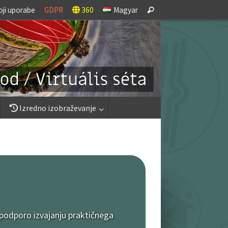
Search
oji uporabe
GDPR
360
Magyar
Search
for:
Izredno izobraževanje
 podporo izvajanju praktičnega