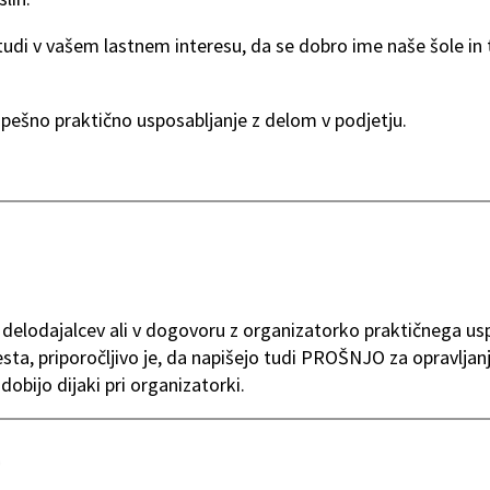
 tudi v vašem lastnem interesu, da se dobro ime naše šole in
spešno praktično usposabljanje z delom v podjetju.
 delodajalcev ali v dogovoru z organizatorko praktičnega us
ta, priporočljivo je, da napišejo tudi PROŠNJO za opravljan
dobijo dijaki pri organizatorki.
i