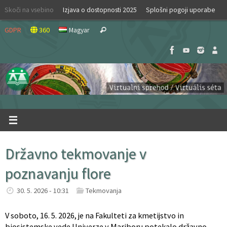
Skip
Skoči na vsebino
Izjava o dostopnosti 2025
Splošni pogoji uporabe
to
Search
content
GDPR
360
Magyar
Search
for:
Državno tekmovanje v
poznavanju flore
30. 5. 2026 - 10:31
Tekmovanja
V soboto, 16. 5. 2026, je na Fakulteti za kmetijstvo in
biosistemske vede Univerze v Mariboru potekalo državno