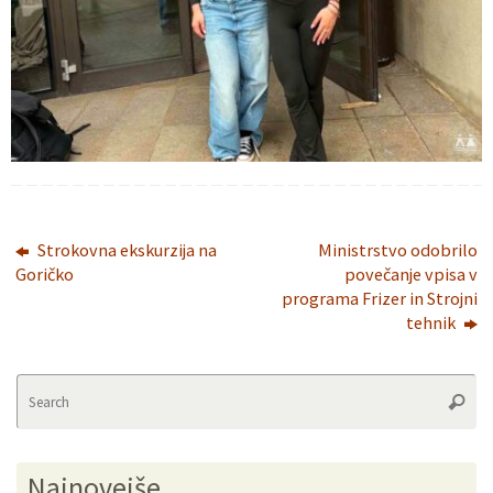
Strokovna ekskurzija na
Ministrstvo odobrilo
Goričko
povečanje vpisa v
programa Frizer in Strojni
tehnik
Se
Searc
fo
Najnovejše