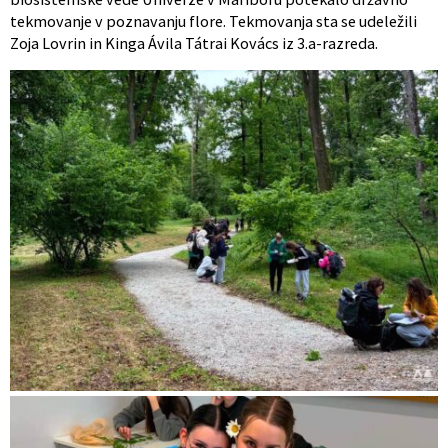
tekmovanje v poznavanju flore. Tekmovanja sta se udeležili
Zoja Lovrin in Kinga Ávila Tátrai Kovács iz 3.a-razreda.