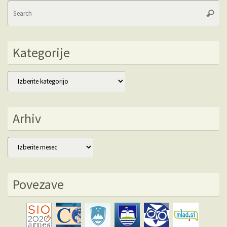
Se
Searc
fo
Kategorije
Kategorije
Arhiv
Arhiv
Povezave