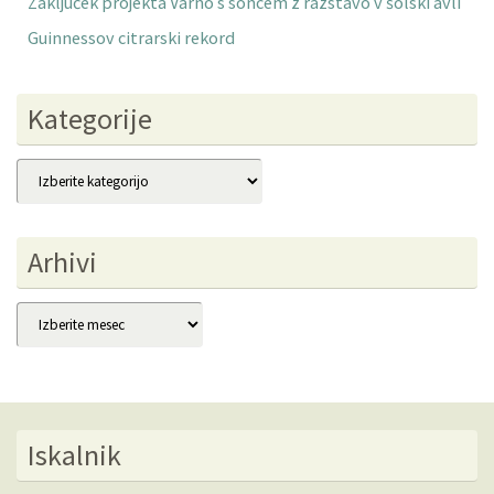
Zaključek projekta Varno s soncem z razstavo v šolski avli
Guinnessov citrarski rekord
Kategorije
Kategorije
Arhivi
Arhivi
Iskalnik