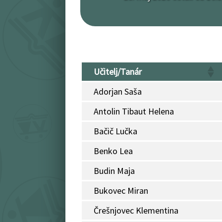
Učitelj/Tanár
Adorjan Saša
Antolin Tibaut Helena
Bačič Lučka
Benko Lea
Budin Maja
Bukovec Miran
Črešnjovec Klementina