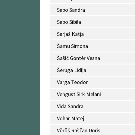
Sabo Sandra
Sabo Sibila
Sarjaš Katja
Šamu Simona
Šašić Göntér Vesna
Šeruga Lidija
Varga Teodor
Vengust Sirk Melani
Vida Sandra
Vohar Matej
Vöröš Raščan Doris