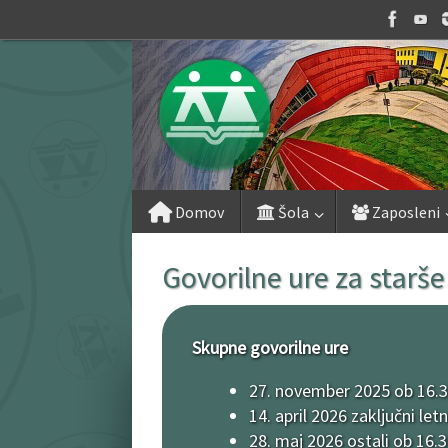
Skip
to
content
Skip
Domov
Šola
Zaposleni
to
content
Govorilne ure za starše
Skupne govorilne ure
27. november 2025 ob 16.
14. april 2026 zaključni let
28. maj 2026 ostali ob 16.