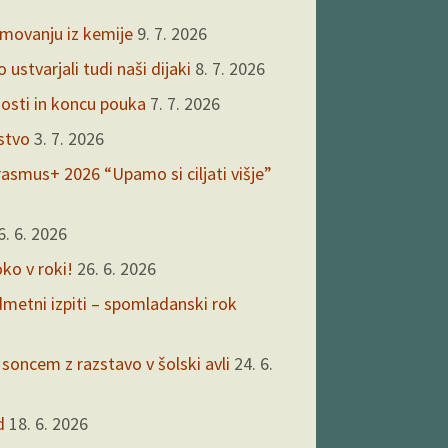
kmovanju iz kemije
9. 7. 2026
ustvarjali tudi naši dijaki
8. 7. 2026
nosti in koncu pouka
7. 7. 2026
rstvo
3. 7. 2026
asmus+ 2026 “Upamo si ciljati višje”
6. 6. 2026
oko v roki!
26. 6. 2026
edmetni izpiti – spomladanski rok
 soncem z razstavo v šolski avli
24. 6.
d
18. 6. 2026