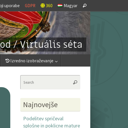
Search
oji uporabe
GDPR
360
Magyar
Search
for:
Izredno izobraževanje
Search
Search
for:
Najnovejše
Podelitev spričeval
splošne in poklicne mature