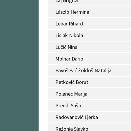
Laj Brigita
László Hermina
Lebar Rihard
Lisjak Nikola
Lučić Nina
Molnar Dario
Pavošević Žoldoš Natalija
Petkovič Borut
Polanec Marija
Prendl Sašo
Radovanović Ljerka
Režonja Slavko