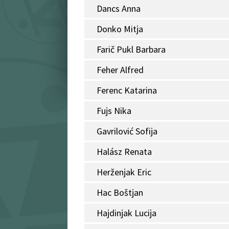
Dancs Anna
Donko Mitja
Farič Pukl Barbara
Feher Alfred
Ferenc Katarina
Fujs Nika
Gavrilović Sofija
Halász Renata
Herženjak Eric
Hac Boštjan
Hajdinjak Lucija