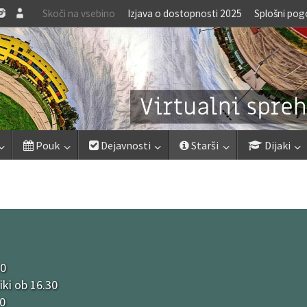
Skoči na vsebino
Izjava o dostopnosti 2025
Splošni pog
Pouk
Dejavnosti
Starši
Dijaki
30
niki ob 16.30
30