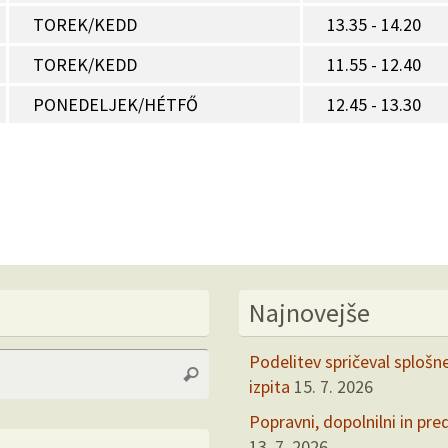
TOREK/KEDD
13.35 - 14.20
TOREK/KEDD
11.55 - 12.40
PONEDELJEK/HÉTFŐ
12.45 - 13.30
Najnovejše
Search
Podelitev spričeval splošn
Search
for:
izpita
15. 7. 2026
Popravni, dopolnilni in pre
13. 7. 2026