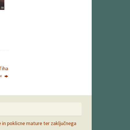
Tiha
u«
e in poklicne mature ter zaključnega