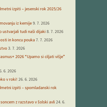
dmetni izpiti – jesenski rok 2025/26
kmovanju iz kemije
9. 7. 2026
ustvarjali tudi naši dijaki
8. 7. 2026
nosti in koncu pouka
7. 7. 2026
rstvo
3. 7. 2026
asmus+ 2026 “Upamo si ciljati višje”
6. 6. 2026
oko v roki!
26. 6. 2026
edmetni izpiti – spomladanski rok
 soncem z razstavo v šolski avli
24. 6.