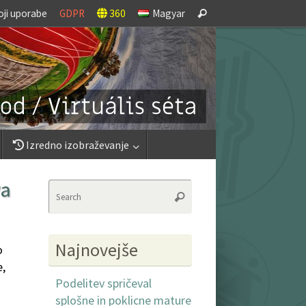
Search
oji uporabe
GDPR
360
Magyar
Search
for:
Izredno izobraževanje
va
Search
Search
for:
Najnovejše
o
e,
Podelitev spričeval
splošne in poklicne mature