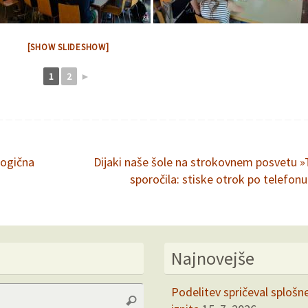
[SHOW SLIDESHOW]
1
2
►
Logična
Dijaki naše šole na strokovnem posvetu »
sporočila: stiske otrok po telefon
Najnovejše
Search
Podelitev spričeval splošn
Search