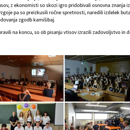
usov, z ekonomisti so skozi igro pridobivali osnovna znanja iz
goje pa so preizkusili ročne spretnosti, naredili izdelek buta
vedovanja zgodb kamišibaj.
ravili na koncu, so ob pisanju vtisov izrazili zadovoljstvo in 