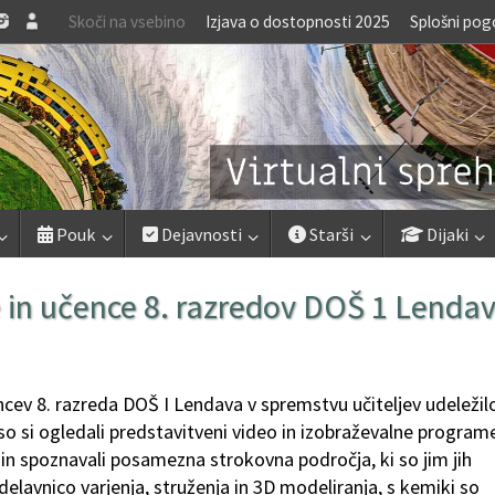
Skoči na vsebino
Izjava o dostopnosti 2025
Splošni pog
Pouk
Dejavnosti
Starši
Dijaki
 in učence 8. razredov DOŠ 1 Lenda
encev 8. razreda DOŠ I Lendava v spremstvu učiteljev udeležil
 so si ogledali predstavitveni video in izobraževalne program
i in spoznavali posamezna strokovna področja, ki so jim jih
iki delavnico varjenja, struženja in 3D modeliranja, s kemiki so