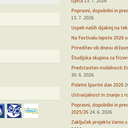
for:
izpita
15. 7. 2026
Popravni, dopolnilni in pre
13. 7. 2026
Uspeh naših dijakinj na te
Na Festivalu lepote 2026 so 
Prireditev ob dnevu držav
Študijska skupina za frize
Predstavitev mobilnosti Er
30. 6. 2026
Poletni športni dan 2026
2
Ustvarjalnost in znanje z r
Popravni, dopolnilni in pr
2025/26
24. 6. 2026
Zaključek projekta Varno s