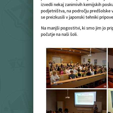
izvedli nekaj zanimivih kemijskih posk
podjetništva, na področju predšolske vz
se preizkusili v japonski tehniki pripo
Na manjši pogostitvi, ki smo jim jo prip
počutje na naši šoli.