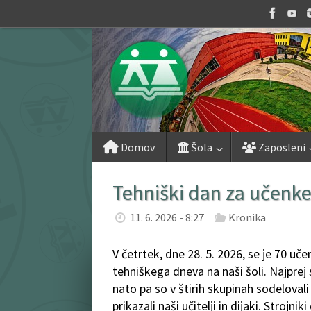
Skip
to
content
Skip
Domov
Šola
Zaposleni
to
content
Tehniški dan za učenke
11. 6. 2026 - 8:27
Kronika
V četrtek, dne 28. 5. 2026, se je 70 uč
tehniškega dneva na naši šoli. Najprej
nato pa so v štirih skupinah sodeloval
prikazali naši učitelji in dijaki. Strojn