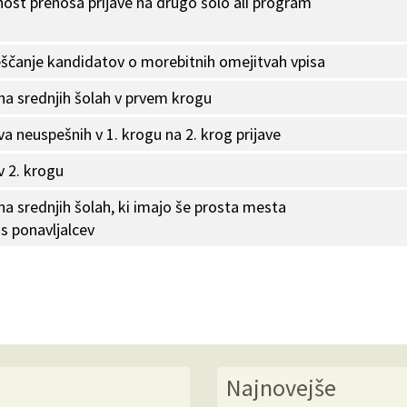
ost prenosa prijave na drugo šolo ali program
ščanje kandidatov o morebitnih omejitvah vpisa
 na srednjih šolah v prvem krogu
va neuspešnih v 1. krogu na 2. krog prijave
v 2. krogu
na srednjih šolah, ki imajo še prosta mesta
is ponavljalcev
Najnovejše