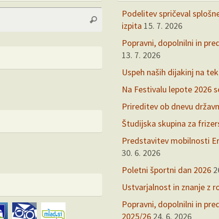
Search
Podelitev spričeval splošn
Search
for:
izpita
15. 7. 2026
Popravni, dopolnilni in pre
13. 7. 2026
Uspeh naših dijakinj na te
Na Festivalu lepote 2026 so 
Prireditev ob dnevu držav
Študijska skupina za frize
Predstavitev mobilnosti Er
30. 6. 2026
Poletni športni dan 2026
2
Ustvarjalnost in znanje z r
Popravni, dopolnilni in pr
2025/26
24. 6. 2026