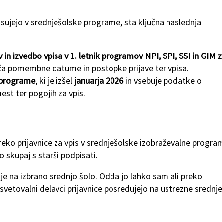
sujejo v srednješolske programe, sta ključna naslednja
in izvedbo vpisa v 1. letnik programov NPI, SPI, SSI in GIM 
oča pomembne datume in postopke prijave ter vpisa.
e programe
, ki je izšel
januarja 2026
in vsebuje podatke o
est ter pogojih za vpis.
preko prijavnice za vpis v srednješolske izobraževalne progra
o skupaj s starši podpisati.
je na izbrano srednjo šolo. Odda jo lahko sam ali preko
 svetovalni delavci prijavnice posredujejo na ustrezne srednje