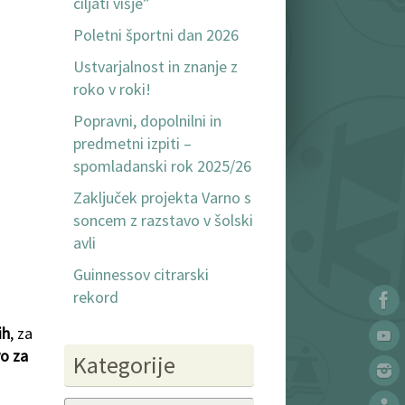
ciljati višje”
Poletni športni dan 2026
Ustvarjalnost in znanje z
roko v roki!
Popravni, dopolnilni in
predmetni izpiti –
spomladanski rok 2025/26
Zaključek projekta Varno s
soncem z razstavo v šolski
avli
Guinnessov citrarski
rekord
ih
, za
vo za
Kategorije