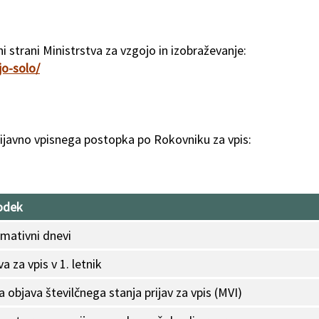
ni strani Ministrstva za vzgojo in izobraževanje:
jo-solo/
javno vpisnega postopka po Rokovniku za vpis:
odek
rmativni dnevi
va za vpis v 1. letnik
 objava številčnega stanja prijav za vpis (MVI)