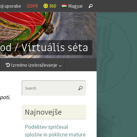
Search
oji uporabe
GDPR
360
Magyar
Search
for:
Izredno izobraževanje
Search
Search
for:
poti.
Najnovejše
Podelitev spričeval
splošne in poklicne mature