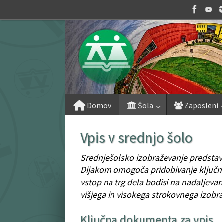
Skip
to
content
Skip
Domov
Šola
Zaposleni
to
content
Vpis v srednjo šolo
Srednješolsko izobraževanje predstavl
Dijakom omogoča pridobivanje ključnega
vstop na trg dela bodisi na nadaljeva
višjega in visokega strokovnega izobr
Ključna dokumenta za vpis