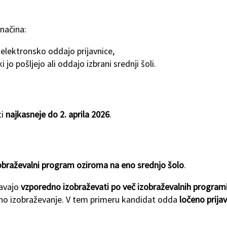
načina:
 elektronsko oddajo prijavnice,
 ki jo pošljejo ali oddajo izbrani srednji šoli.
ti
najkasneje do 2. aprila 2026
.
obraževalni program oziroma na eno srednjo šolo
.
ravajo
vzporedno izobraževati po več izobraževalnih program
no izobraževanje. V tem primeru kandidat odda
ločeno prija