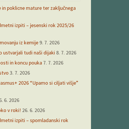
e in poklicne mature ter zaključnega
dmetni izpiti – jesenski rok 2025/26
kmovanju iz kemije
9. 7. 2026
ustvarjali tudi naši dijaki
8. 7. 2026
nosti in koncu pouka
7. 7. 2026
rstvo
3. 7. 2026
asmus+ 2026 “Upamo si ciljati višje”
6. 6. 2026
oko v roki!
26. 6. 2026
edmetni izpiti – spomladanski rok