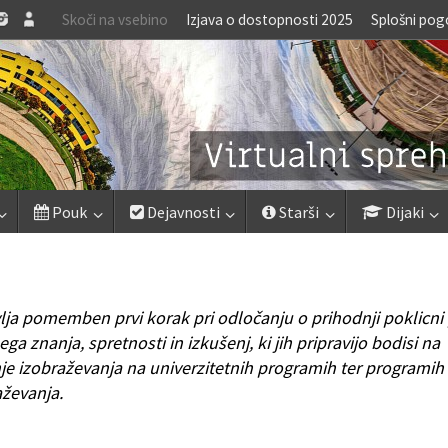
Skoči na vsebino
Izjava o dostopnosti 2025
Splošni pog
Pouk
Dejavnosti
Starši
Dijaki
ja pomemben prvi korak pri odločanju o prihodnji poklicni 
 znanja, spretnosti in izkušenj, ki jih pripravijo bodisi na
nje izobraževanja na univerzitetnih programih ter programih
aževanja.