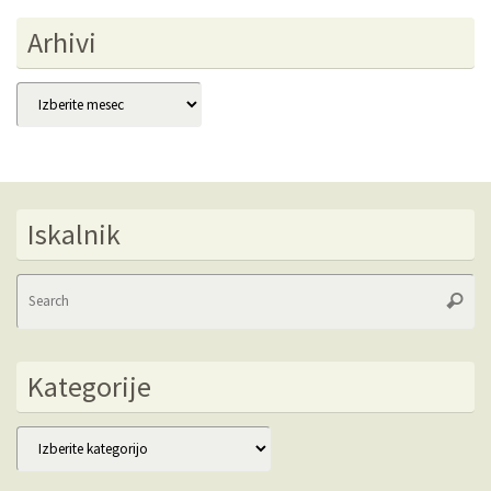
Arhivi
Arhivi
Iskalnik
Se
Searc
fo
Kategorije
Kategorije