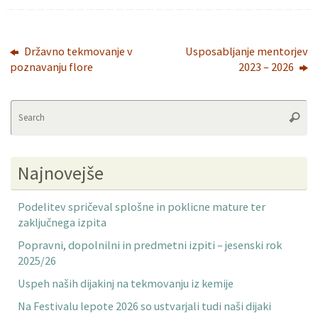
Državno tekmovanje v
Usposabljanje mentorjev
poznavanju flore
2023 – 2026
Se
Searc
fo
Najnovejše
Podelitev spričeval splošne in poklicne mature ter
zaključnega izpita
Popravni, dopolnilni in predmetni izpiti – jesenski rok
2025/26
Uspeh naših dijakinj na tekmovanju iz kemije
Na Festivalu lepote 2026 so ustvarjali tudi naši dijaki