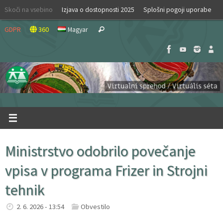
Skip
Skoči na vsebino
Izjava o dostopnosti 2025
Splošni pogoji uporabe
to
Search
content
GDPR
360
Magyar
Search
for:
Ministrstvo odobrilo povečanje
vpisa v programa Frizer in Strojni
tehnik
2. 6. 2026 - 13:54
Obvestilo