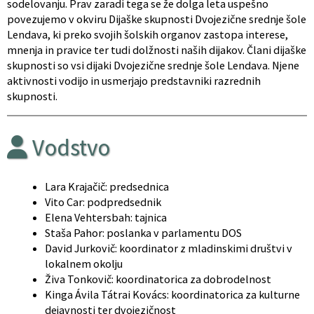
sodelovanju. Prav zaradi tega se že dolga leta uspešno
povezujemo v okviru Dijaške skupnosti Dvojezične srednje šole
Lendava, ki preko svojih šolskih organov zastopa interese,
mnenja in pravice ter tudi dolžnosti naših dijakov. Člani dijaške
skupnosti so vsi dijaki Dvojezične srednje šole Lendava. Njene
aktivnosti vodijo in usmerjajo predstavniki razrednih
skupnosti.
Vodstvo
Lara Krajačič: predsednica
Vito Car: podpredsednik
Elena Vehtersbah: tajnica
Staša Pahor: poslanka v parlamentu DOS
David Jurkovič: koordinator z mladinskimi društvi v
lokalnem okolju
Živa Tonkovič: koordinatorica za dobrodelnost
Kinga Ávila Tátrai Kovács: koordinatorica za kulturne
dejavnosti ter dvojezičnost