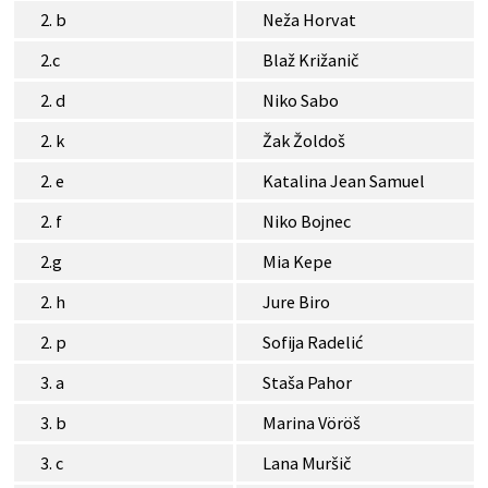
2. b
Neža Horvat
2.c
Blaž Križanič
2. d
Niko Sabo
2. k
Žak Žoldoš
2. e
Katalina Jean Samuel
2. f
Niko Bojnec
2.g
Mia Kepe
2. h
Jure Biro
2. p
Sofija Radelić
3. a
Staša Pahor
3. b
Marina Vöröš
3. c
Lana Muršič