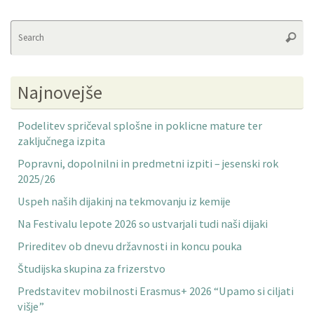
Se
Searc
fo
Najnovejše
Podelitev spričeval splošne in poklicne mature ter
zaključnega izpita
Popravni, dopolnilni in predmetni izpiti – jesenski rok
2025/26
Uspeh naših dijakinj na tekmovanju iz kemije
Na Festivalu lepote 2026 so ustvarjali tudi naši dijaki
Prireditev ob dnevu državnosti in koncu pouka
Študijska skupina za frizerstvo
Predstavitev mobilnosti Erasmus+ 2026 “Upamo si ciljati
višje”