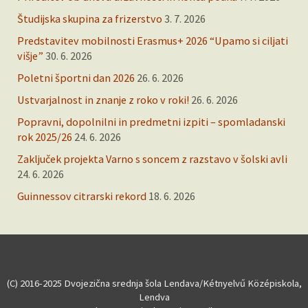
Študijska skupina za frizerstvo
3. 7. 2026
Predstavitev mobilnosti Erasmus+ 2026 “Upamo si ciljati
višje”
30. 6. 2026
Poletni športni dan 2026
26. 6. 2026
Ustvarjalnost in znanje z roko v roki!
26. 6. 2026
Popravni, dopolnilni in predmetni izpiti – spomladanski
rok 2025/26
24. 6. 2026
Zaključek projekta Varno s soncem z razstavo v šolski avli
24. 6. 2026
Guinnessov citrarski rekord
18. 6. 2026
(C) 2016-2025 Dvojezična srednja šola Lendava/Kétnyelvű Középiskola,
Lendva