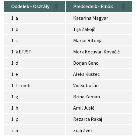
Oddelek – Osztály
Predsednik - Elnök
1. a
Katarina Magyar
1. b
Tija Zakojč
1. c
Marko Ritonja
1. k ET/ST
Mark Kocuvan Kovačič
1. d
Dorjan Genc
1. e
Aleks Kustec
1. f - meh
Vid Sobočan
1. g
Brina Zaman
1. h
Amil Jusić
1. p
Rezarta Rakaj
2. a
Zoja Zver