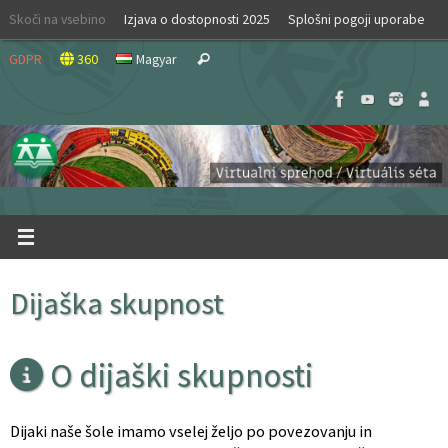
Skip
Skoči na vsebino
Izjava o dostopnosti 2025
Splošni pogoji uporabe
to
Search
content
GDPR
360
Magyar
Search
for:
Dijaška skupnost
O dijaški skupnosti
Dijaki naše šole imamo vselej željo po povezovanju in