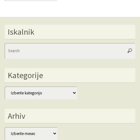
Iskalnik
Se
Searc
fo
Kategorije
Kategorije
Arhiv
Arhiv