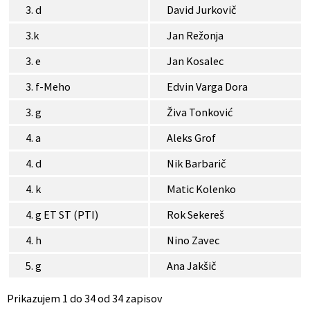
3. d
David Jurkovič
3.k
Jan Režonja
3. e
Jan Kosalec
3. f-Meho
Edvin Varga Dora
3. g
Živa Tonković
4. a
Aleks Grof
4. d
Nik Barbarič
4. k
Matic Kolenko
4. g ET ST (PTI)
Rok Sekereš
4. h
Nino Zavec
5. g
Ana Jakšič
Prikazujem 1 do 34 od 34 zapisov