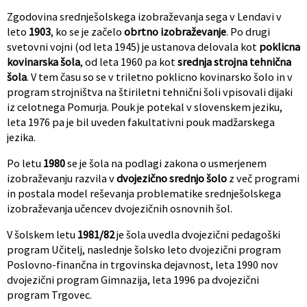
Zgodovina srednješolskega izobraževanja sega v Lendavi v
leto
1903
, ko se je začelo
obrtno izobraževanje
. Po drugi
svetovni vojni (od leta 1945) je ustanova delovala kot
poklicna
kovinarska šola
, od leta 1960 pa kot
srednja strojna tehnična
šola
. V tem času so se v triletno poklicno kovinarsko šolo in v
program strojništva na štiriletni tehnični šoli vpisovali dijaki
iz celotnega Pomurja. Pouk je potekal v slovenskem jeziku,
leta 1976 pa je bil uveden fakultativni pouk madžarskega
jezika.
Po letu
1980
se je šola na podlagi zakona o usmerjenem
izobraževanju razvila v
dvojezično srednjo šolo
z več programi
in postala model reševanja problematike srednješolskega
izobraževanja učencev dvojezičnih osnovnih šol.
V šolskem letu
1981/82
je šola uvedla dvojezični pedagoški
program Učitelj, naslednje šolsko leto dvojezični program
Poslovno-finančna in trgovinska dejavnost, leta 1990 nov
dvojezični program Gimnazija, leta 1996 pa dvojezični
program Trgovec.