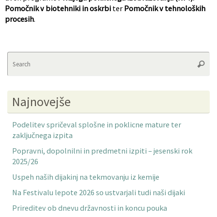
Pomočnik v biotehniki in oskrbi
ter
Pomočnik v tehnoloških
procesih
.
Se
Searc
fo
Najnovejše
Podelitev spričeval splošne in poklicne mature ter
zaključnega izpita
Popravni, dopolnilni in predmetni izpiti – jesenski rok
2025/26
Uspeh naših dijakinj na tekmovanju iz kemije
Na Festivalu lepote 2026 so ustvarjali tudi naši dijaki
Prireditev ob dnevu državnosti in koncu pouka