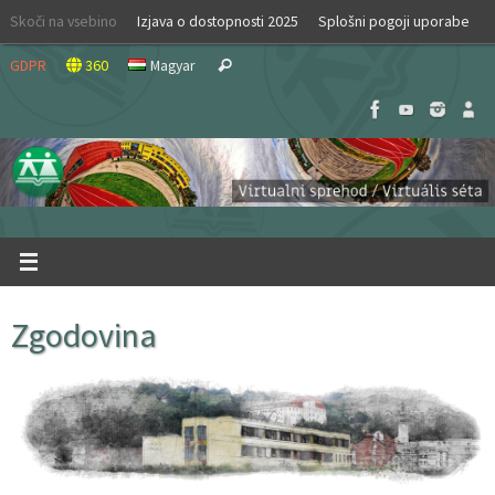
Skip
Skoči na vsebino
Izjava o dostopnosti 2025
Splošni pogoji uporabe
to
Search
content
GDPR
360
Magyar
Search
for:
Zgodovina