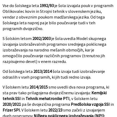
Vse do šolskega leta
1992/93
je šola izvajala pouk v programih
Oblikovalec kovin in Strojni tehnik v slovenskem jeziku,
vendar z obveznim poukom madžarskega jezika. Od tega
šolskega leta naprej pa je bilo poučevanje tudi v teh
programih dvojezično.
S šolskim letom
2002/2003
je šola uvedla Model skupnega
izvajanja izobraževalnih programov srednjega poklicnega
izobraževanja na narodno mešanih območjih, kar je
omogočilo poučevanje različnih programov (trenutno jih
razpisujemo devet) v enem razredu.
Od šolskega leta
2013/2014
šola izvaja tudi izobraževanje
odraslih v vseh programih, ki jih tudi redno izvaja.
V šolskem letu
2014/2015
smo uvedli dva nova programa, ki
sta prav tako prilagojena dvojezičnemu izvajanju:
Kemijski
tehnik SSI
in
Tehnik mehatronike PTI
, v šolskem letu
2020/2021
pa še dvojezična programa
Predšolska vzgoja SSI
in
Frizer SPI.
V šolskem letu
2022/23
smo začeli z izvajanjem
dveh programov
Nižjega poklicnega izobraževanja (NPI):