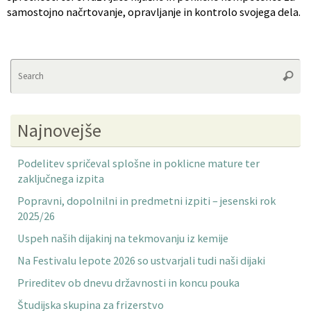
samostojno načrtovanje, opravljanje in kontrolo svojega dela.
Se
Searc
fo
Najnovejše
Podelitev spričeval splošne in poklicne mature ter
zaključnega izpita
Popravni, dopolnilni in predmetni izpiti – jesenski rok
2025/26
Uspeh naših dijakinj na tekmovanju iz kemije
Na Festivalu lepote 2026 so ustvarjali tudi naši dijaki
Prireditev ob dnevu državnosti in koncu pouka
Študijska skupina za frizerstvo