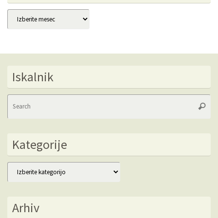
Arhivi
Iskalnik
Se
Searc
fo
Kategorije
Kategorije
Arhiv