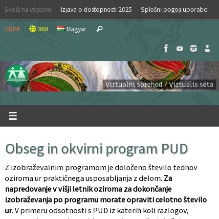
Skip
Skoči na vsebino
Izjava o dostopnosti 2025
Splošni pogoji uporabe
to
Search
content
GDPR
360
Magyar
Search
for:
Obseg in okvirni program PUD
Z izobraževalnim programom je določeno število tednov
oziroma ur praktičnega usposabljanja z delom.
Za
napredovanje v višji letnik oziroma za dokončanje
izobraževanja po programu morate opraviti celotno število
ur
. V primeru odsotnosti s PUD iz katerih koli razlogov,