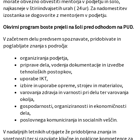
morate obvezno obvestiti mentorja v podjetju in šolo,
najkasneje v štiriindvajsetih urah ( 24 ur). Za nadomestitev
izostanka se dogovorite z mentorjem v podjetju.
Okvirni program boste prejeli na šoli pred odhodom na PUD.
V začetnem delu predvsem spoznavate, pridobivate in
poglabljate znanja s področja:
organiziranja podjetja,
priprave dela, vodenja dokumentacije in izvedbe
tehnoloških postopkov,
uporabe IKT,
izbire in uporabe opreme, strojev in materialov,
varovanja zdravja in varnosti pri delu ter varovanja
okolja,
gospodarnosti, organiziranosti in ekonomičnosti
dela,
poslovnega komuniciranja in socialnih veščin.
V nadaljnjih letnikih utrjujete že pridobljena znanja in
spretnosti ter si razvijate ključne in poklicne kompetence za