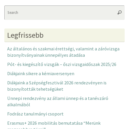
Se
Searc
fo
Legfrissebb
Az általános és szakmai érettségi, valamint a záróvizsga
bizonyítványainak ünnepélyes átadása
Pót- és kiegészítő vizsgák – őszi vizsgaidőszak 2025/26
Diákjaink sikere a kémiaversenyen
Diákjaink a Szépségfesztivál 2026 rendezvényen is
bizonyították tehetségüket
Ünnepi rendezvény az állami ünnep és a tanévzáró
alkalmából
Fodrász tanulmányi csoport
Erasmus+ 2026 mobilitás bemutatása “Merünk