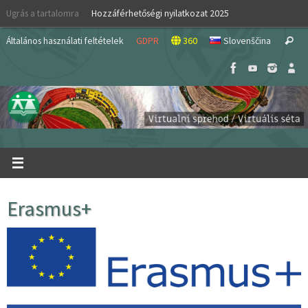
Skip
Ugrás a tartalomra
Hozzáférhetőségi nyilatkozat 2025
to
S
content
Általános használati feltételek
GDPR
360
Slovenščina
Search
fo
Erasmus+