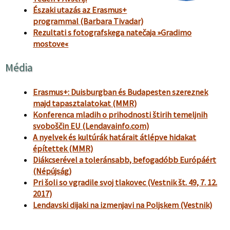
Északi utazás az Erasmus+
programmal
(Barbara Tivadar)
Rezultati s fotografskega natečaja »Gradimo
mostove«
Média
Erasmus+: Duisburgban és Budapesten szereznek
majd tapasztalatokat (MMR)
Konferenca mladih o prihodnosti štirih temeljnih
svoboščin EU (Lendavainfo.com)
A nyelvek és kultúrák határait átlépve hidakat
építettek (MMR)
Diákcserével a toleránsabb, befogadóbb Európáért
(Népújság)
Pri šoli so vgradile svoj tlakovec (Vestnik št. 49, 7. 12.
2017)
Lendavski dijaki na izmenjavi na Poljskem (Vestnik)