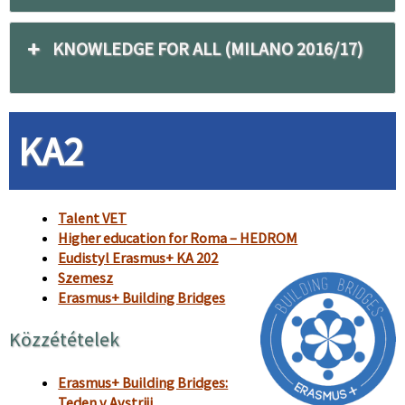
KNOWLEDGE FOR ALL (MILANO 2016/17)
KA2
Talent VET
Higher education for Roma – HEDROM
Eudistyl Erasmus+ KA 202
Szemesz
Erasmus+ Building Bridges
Közzétételek
Erasmus+ Building Bridges:
Teden v Avstriji