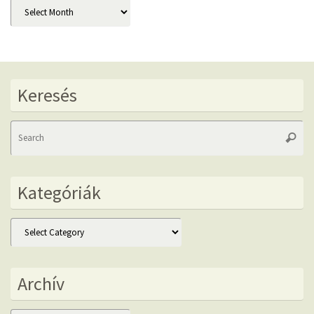
Archív
Keresés
Se
Searc
fo
Kategóriák
Kategóriák
Archív