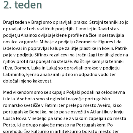
2. teden
Drugi teden v Bragi smo opravljali prakso. Strojni tehniki so jo
opravljali v treh različnih podjetjih. Timotej in David sta v
podjetju Anainox ovijala jeklene profile na žice in sestavljala
nosilce za garaže. Miha je v podjetju Geometric Figures Lda
izdeloval in popravljal kalupe za litje plastike in kovin. Patrik
pa je v podjetju Sifinox rezal cevi na tračni žagi ter jih glede na
njihov profil razporejal na stelaže. Vsi štirje kemijski tehniki
(Eva, Domen, Luka in Luka) so opravljali prakso v podjetju
Labminho, kjer so analizirali pitno in odpadno vodo ter
določali njeno kakovost.
Med vikendom smo se skupaj s Poljaki podali na celodnevna
izleta. V soboto smo si ogledali največje portugalsko
romarsko svetišče v Fatimi ter prelepo mesto Aveiro, ki so
portugalske Benetke, nato pa se osvežili v Atlantiku v kraju
Costa Nova. V nedeljo pa smo se z vlakom zapeljali do mesta
Porto, ki je drugo največje mesto na Portugalskem. Po
sprehodu čez kulturno in arhitekturno bogato mesto ter