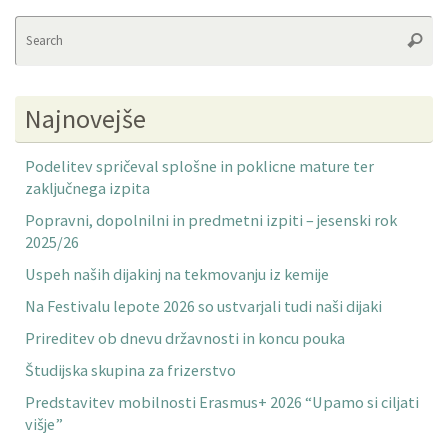
Se
Searc
fo
Najnovejše
Podelitev spričeval splošne in poklicne mature ter
zaključnega izpita
Popravni, dopolnilni in predmetni izpiti – jesenski rok
2025/26
Uspeh naših dijakinj na tekmovanju iz kemije
Na Festivalu lepote 2026 so ustvarjali tudi naši dijaki
Prireditev ob dnevu državnosti in koncu pouka
Študijska skupina za frizerstvo
Predstavitev mobilnosti Erasmus+ 2026 “Upamo si ciljati
višje”