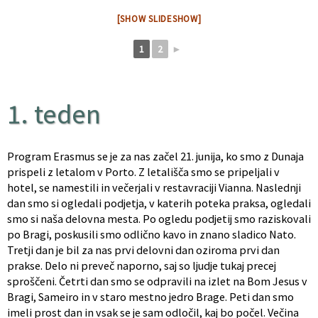
[SHOW SLIDESHOW]
1
2
►
1. teden
Program Erasmus se je za nas začel 21. junija, ko smo z Dunaja
prispeli z letalom v Porto. Z letališča smo se pripeljali v
hotel, se namestili in večerjali v restavraciji Vianna. Naslednji
dan smo si ogledali podjetja, v katerih poteka praksa, ogledali
smo si naša delovna mesta. Po ogledu podjetij smo raziskovali
po Bragi, poskusili smo odlično kavo in znano sladico Nato.
Tretji dan je bil za nas prvi delovni dan oziroma prvi dan
prakse. Delo ni preveč naporno, saj so ljudje tukaj precej
sproščeni. Četrti dan smo se odpravili na izlet na Bom Jesus v
Bragi, Sameiro in v staro mestno jedro Brage. Peti dan smo
imeli prost dan in vsak se je sam odločil, kaj bo počel. Večina