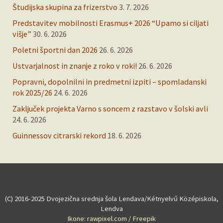
Študijska skupina za frizerstvo
3. 7. 2026
Predstavitev mobilnosti Erasmus+ 2026 “Upamo si ciljati
višje”
30. 6. 2026
Poletni športni dan 2026
26. 6. 2026
Ustvarjalnost in znanje z roko v roki!
26. 6. 2026
Popravni, dopolnilni in predmetni izpiti – spomladanski
rok 2025/26
24. 6. 2026
Zaključek projekta Varno s soncem z razstavo v šolski avli
24. 6. 2026
Guinnessov citrarski rekord
18. 6. 2026
(C) 2016-2025 Dvojezična srednja šola Lendava/Kétnyelvű Középiskola,
Lendva
Ikone: rawpixel.com / Freepik