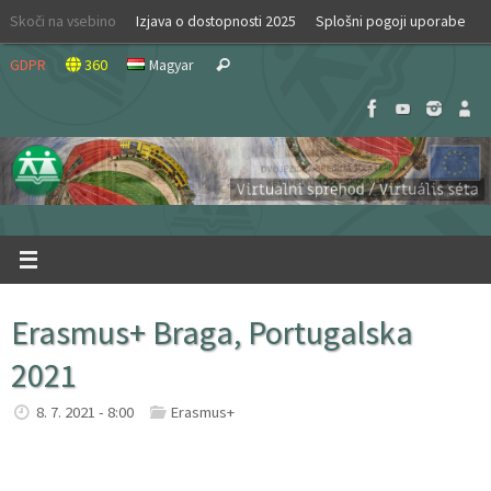
Skip
Skoči na vsebino
Izjava o dostopnosti 2025
Splošni pogoji uporabe
to
Search
content
GDPR
360
Magyar
Search
for:
Erasmus+ Braga, Portugalska
2021
8. 7. 2021 - 8:00
Erasmus+