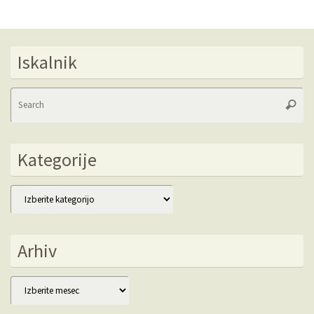
Iskalnik
Se
Searc
fo
Kategorije
Kategorije
Arhiv
Arhiv