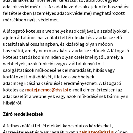
adatok védelméért is. Az adatkezelő csak a jelen felhasználási
feltételekben (személyes adatok védelme) meghatározott
mértékben nyújt védelmet.
A látogató köteles a webhelyek azok céljával, a szabályokkal,
a jelen általános használati feltételekkel és az adatkezelő
utasításaival összhangban, és kizárólag olyan módon
használni, amely nem okoz kárt az adatkezelőnek. A látogató
köteles tartózkodni minden olyan cselekménytől, amely a
webhelyek, azok funkciói vagy az általuk nyújtott
szolgáltatások működésének elmaradását, hibás vagy
korlátozott működését, illetve a webhelyek
adatintegritásának sérülését eredményezheti. A látogató
köteles az
matej.nemec@dssl.si
e-mail címen értesíteni az
adatkezelőt a webhelyek vagy azok működésének bármilyen
hibájáról.
Záró rendelkezések
A felhasználási feltételekkel kapcsolatos kérdéseket,
észrevételeket és/vagy aggályokat a
tajnistvo@dssl.si
címen