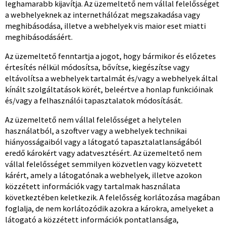
leghamarabb kijavítja. Az üzemeltető nem vállal felelősséget
a webhelyeknek az internethálózat megszakadása vagy
meghibásodása, illetve a webhelyek vis maior eset miatti
meghibásodásáért.
Az üzemeltető fenntartja a jogot, hogy bármikor és előzetes
értesítés nélkül módosítsa, bővítse, kiegészítse vagy
eltávolítsa a webhelyek tartalmát és/vagy a webhelyek által
kínált szolgáltatások körét, beleértve a honlap funkcióinak
és/vagy a felhasználói tapasztalatok módosítását.
Az üzemeltető nem vállal felelősséget a helytelen
használatból, a szoftver vagy a webhelyek technikai
hiányosságaiból vagy a látogató tapasztalatlanságából
eredő károkért vagy adatvesztésért. Az üzemeltető nem
vállal felelősséget semmilyen közvetlen vagy közvetett
kárért, amely a látogatónak a webhelyek, illetve azokon
közzétett információk vagy tartalmak használata
következtében keletkezik. A felelősség korlátozása magában
foglalja, de nem korlátozódik azokra a károkra, amelyeket a
látogató a közzétett információk pontatlansága,