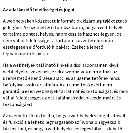
Az adatkezelő felelősségei és jogai
A webhelyeken közzétett információk kizárólag tájékoztató
jellegűek. Az üzemeltető törekszik arra, hogy a webhelyek
tartalma pontos, helyes, naprakész és hasznos legyen, de
nem vállal felelősséget a tartalom közzététele során
esetlegesen előforduló hibákért. Ezeket a lehető
leghamarabb kijavítja.
Ha a webhelyek található linkek a dssl.si domainen kívüli
webhelyekre vezetnek, ezek a webhelyek nem állnak az
üzemeltető ellenőrzése alatt, és az üzemeltetőnek nincs
befolyása azok tartalmára. Az üzemeltető ezért nem
garantálja ezen webhelyek tartalmát és biztonságát, és nem
vállal felelősséget az ott található adatok védelméért és
biztonságáért.
Az üzemeltető biztosítja, hogy a webhelyek szolgáltatásait
és funkcióit a lehető legmagasabb színvonalon igyekszik
biztosítani, és hogy a webhelyek esetleges hibáit a lehető