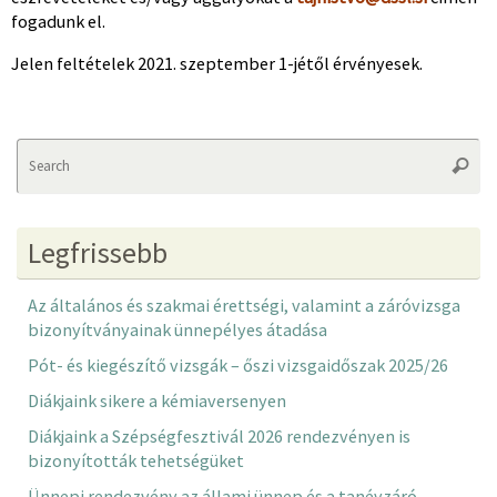
fogadunk el.
Jelen feltételek 2021. szeptember 1-jétől érvényesek.
Se
Searc
fo
Legfrissebb
Az általános és szakmai érettségi, valamint a záróvizsga
bizonyítványainak ünnepélyes átadása
Pót- és kiegészítő vizsgák – őszi vizsgaidőszak 2025/26
Diákjaink sikere a kémiaversenyen
Diákjaink a Szépségfesztivál 2026 rendezvényen is
bizonyították tehetségüket
Ünnepi rendezvény az állami ünnep és a tanévzáró