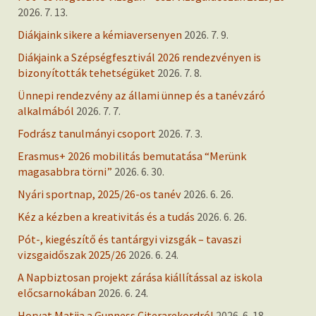
2026. 7. 13.
Diákjaink sikere a kémiaversenyen
2026. 7. 9.
Diákjaink a Szépségfesztivál 2026 rendezvényen is
bizonyították tehetségüket
2026. 7. 8.
Ünnepi rendezvény az állami ünnep és a tanévzáró
alkalmából
2026. 7. 7.
Fodrász tanulmányi csoport
2026. 7. 3.
Erasmus+ 2026 mobilitás bemutatása “Merünk
magasabbra törni”
2026. 6. 30.
Nyári sportnap, 2025/26-os tanév
2026. 6. 26.
Kéz a kézben a kreativitás és a tudás
2026. 6. 26.
Pót-, kiegészítő és tantárgyi vizsgák – tavaszi
vizsgaidőszak 2025/26
2026. 6. 24.
A Napbiztosan projekt zárása kiállítással az iskola
előcsarnokában
2026. 6. 24.
Horvat Matija a Gunness Citerarekordról
2026. 6. 18.