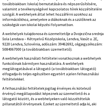
továbbiakban: Iskola) bemutatására és népszerűsítésére,
valamint a tevékenységével kapcsolatos hírek közzétételére
szolgál. A webhelyek által lehet hozzáférni azokhoz az
információkhoz, amelyekre a diákoknak és a szülőknek az
szükségük van iskolai képzési folyamatban.
A webhelyek tulajdonosa és üzemeltetője a Dvojezična srednja
šola Lendava – Kétnyelvű Középiskola, Lendva, Vasút u. 2E,
9220 Lendva, Szlovénia, adószám: 39462692, cégjegyzékszám:
5084067000 (a továbbiakban: üzemeltető).
A webhelyek használati feltételei vonatkoznak a webhelyek
funkcióinak bármilyen használatára. A webhelyek
meglátogatásával a látogató (a továbbiakban: látogató)
elfogadja és teljes egészében egyetért a jelen felhasználási
feltételekkel.
A felhasználási feltételek jogilag érvényes és kötelező
érvényű megállapodást képeznek az üzemeltető és a
látogató között, és a webhelyeken való közzétételük
pillanatától érvényesek. Ezeket az üzemeltető adja ki, aki