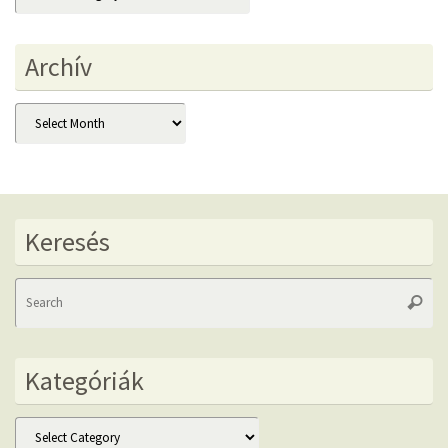
Archív
Archív
Keresés
Se
Searc
fo
Kategóriák
Kategóriák