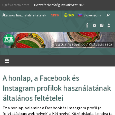
Skip
Ugrás a tartalomra
Hozzáférhetőségi nyilatkozat 2025
to
S
content
Általános használati feltételek
GDPR
360
Slovenščina
Search
fo
A honlap, a Facebook és
Instagram profilok használatának
általános feltételei
Ez a honlap, valamint a Facebook és Instagram profil (a
folytatásban: webhelyek) a Kétnyelvű Középiskola, Lendva (a