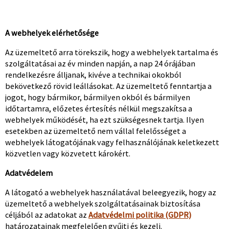
A webhelyek elérhetősége
Az üzemeltető arra törekszik, hogy a webhelyek tartalma és
szolgáltatásai az év minden napján, a nap 24 órájában
rendelkezésre álljanak, kivéve a technikai okokból
bekövetkező rövid leállásokat. Az üzemeltető fenntartja a
jogot, hogy bármikor, bármilyen okból és bármilyen
időtartamra, előzetes értesítés nélkül megszakítsa a
webhelyek működését, ha ezt szükségesnek tartja. Ilyen
esetekben az üzemeltető nem vállal felelősséget a
webhelyek látogatójának vagy felhasználójának keletkezett
közvetlen vagy közvetett károkért.
Adatvédelem
A látogató a webhelyek használatával beleegyezik, hogy az
üzemeltető a webhelyek szolgáltatásainak biztosítása
céljából az adatokat az
Adatvédelmi politika (GDPR)
határozatainak megfelelően gyűjti és kezeli.