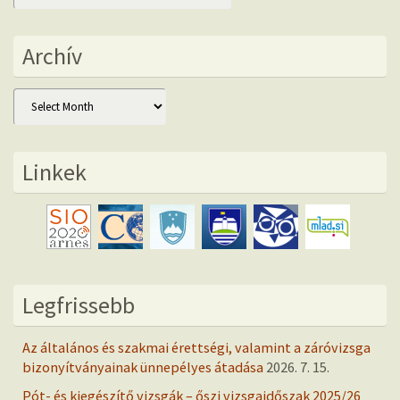
Archív
Archív
Linkek
Legfrissebb
Az általános és szakmai érettségi, valamint a záróvizsga
bizonyítványainak ünnepélyes átadása
2026. 7. 15.
Pót- és kiegészítő vizsgák – őszi vizsgaidőszak 2025/26