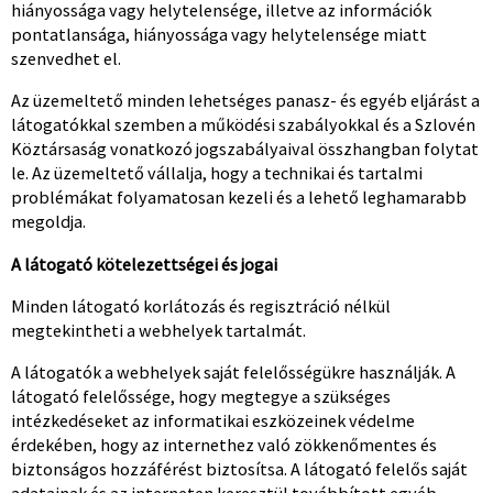
hiányossága vagy helytelensége, illetve az információk
pontatlansága, hiányossága vagy helytelensége miatt
szenvedhet el.
Az üzemeltető minden lehetséges panasz- és egyéb eljárást a
látogatókkal szemben a működési szabályokkal és a Szlovén
Köztársaság vonatkozó jogszabályaival összhangban folytat
le. Az üzemeltető vállalja, hogy a technikai és tartalmi
problémákat folyamatosan kezeli és a lehető leghamarabb
megoldja.
A látogató kötelezettségei és jogai
Minden látogató korlátozás és regisztráció nélkül
megtekintheti a webhelyek tartalmát.
A látogatók a webhelyek saját felelősségükre használják. A
látogató felelőssége, hogy megtegye a szükséges
intézkedéseket az informatikai eszközeinek védelme
érdekében, hogy az internethez való zökkenőmentes és
biztonságos hozzáférést biztosítsa. A látogató felelős saját
adatainak és az interneten keresztül továbbított egyéb