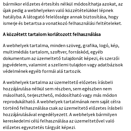
bármikor előzetes értesítés nélkül módosíthatja azokat, az
újak pedig a webhelyeken való közzétételükkel lépnek
hatályba. A látogató felelőssége annak biztosítása, hogy
ismerje és betartsa a vonatkozó felhasználási feltételeket.
A közzétett tartalom korlátozott felhasználása
A webhelyek tartalma, minden szöveg, grafika, logó, kép,
multimédiás tartalom, szoftver, forráskód, egyéb
dokumentum az üzemeltető tulajdonát képezi, és szerzői
jogvédelem, valamint a szellemi tulajdon vagy adatbázisok
védelmének egyéb formái alá tartozik.
A webhelyek tartalma az üzemeltető előzetes írásbeli
hozzájárulása nélkül sem részben, sem egészben nem
másolható, terjeszthető, módosítható vagy más módon
reprodukálható. A webhelyek tartalmának nem saját célra
történő felhasználása csak az üzemeltető előzetes írásbeli
hozzájárulásával engedélyezett. A webhelyek bármilyen
kereskedelmi célú felhasználása az üzemeltetővel való
előzetes egyeztetés tárgyát képezi.