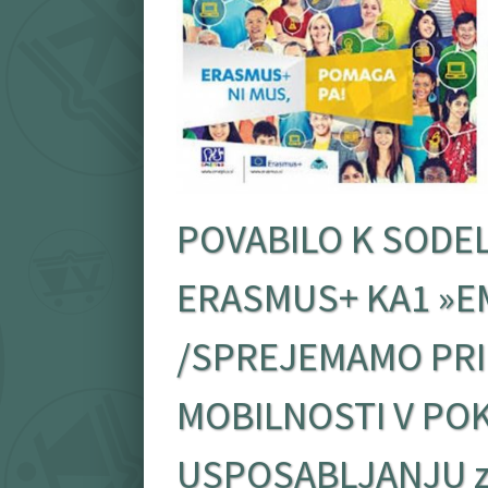
POVABILO K SODE
ERASMUS+ KA1 »E
/SPREJEMAMO PRI
MOBILNOSTI V PO
USPOSABLJANJU za 