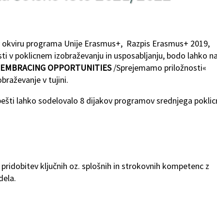
 v okviru programa Unije Erasmus+, Razpis Erasmus+ 2019,
sti v poklicnem izobraževanju in usposabljanju, bodo lahko na
EMBRACING OPPORTUNITIES
/Sprejemamo priložnosti«
obraževanje v tujini.
ešti lahko sodelovalo 8 dijakov programov srednjega pokli
 pridobitev ključnih oz. splošnih in strokovnih kompetenc z
dela.