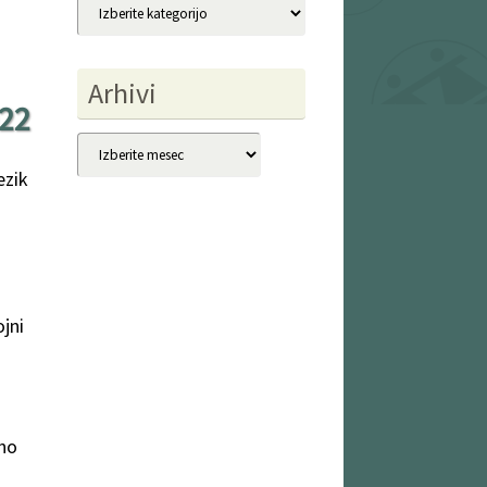
Kategorije
Arhivi
22
Arhivi
ezik
jni
lno