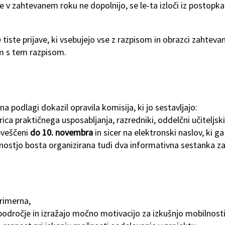
oge v zahtevanem roku ne dopolnijo, se le-ta izloči iz postopka
tiste prijave, ki vsebujejo vse z razpisom in obrazci zahteva
em s tem razpisom.
 na podlagi dokazil opravila komisija, ki jo sestavljajo:
ica praktičnega usposabljanja, razredniki, oddelčni učiteljski
obveščeni
do 10. novembra
in sicer na elektronski naslov, ki ga
lnostjo bosta organizirana tudi dva informativna sestanka z
rimerna,
področje in izražajo močno motivacijo za izkušnjo mobilnosti