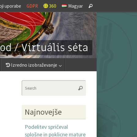
Search
oji uporabe
GDPR
360
Magyar
Search
for:
Izredno izobraževanje
Search
Search
for:
Najnovejše
Podelitev spričeval
splošne in poklicne mature