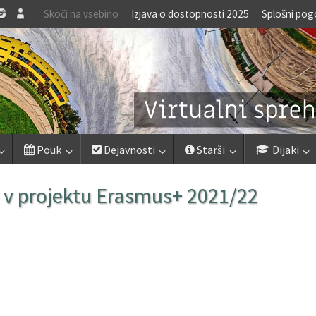
Skoči na vsebino
Izjava o dostopnosti 2025
Splošni pog
Pouk
Dejavnosti
Starši
Dijaki
u v projektu Erasmus+ 2021/22