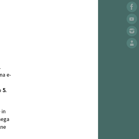
i
.
na e-
do
5.
 in
rnega
lne