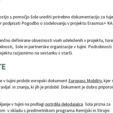
nostjo s pomočjo šole urediti potrebno dokumentacijo za tuj
er podpisati Pogodbo o sodelovanju v projektu Erasmus+ KA
ančno definirane obveznosti vseh udeleženih v projektu, tore
lnosti, šole in partnerske organizacije v tujini. Podrobnosti
jektu razjasnimo na sestanku s starši.
TE
se v tujini pridobi evropski dokument
Europass Mobility
, kjer
vljal in znanja, ki jih je pridobil. Dokument je dobro priporo
anje v tujini na podlagi
potrdila delodajalca
šola prizna za
lom v skladu s predmetnikom programa Kemijski in Strojni