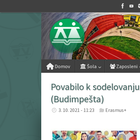
Skip
to
content
Skip
Domov
Šola
Zaposleni
to
content
Povabilo k sodelovanj
(Budimpešta)
3. 10. 2021 - 11:23
Erasmus+