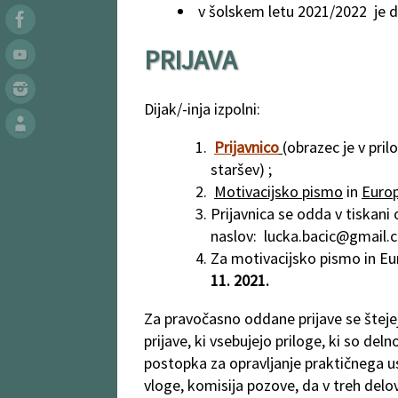
v šolskem letu 2021/2022 je dij
PRIJAVA
Dijak/-inja izpolni:
Prijavnico
(obrazec je v pril
staršev) ;
Motivacijsko pismo
in
Euro
Prijavnica se odda v tiskani 
naslov:
lucka.bacic@gmail.
Za motivacijsko pismo in Eu
11. 2021.
Za pravočasno oddane prijave se štejej
prijave, ki vsebujejo priloge, ki so del
postopka za opravljanje praktičnega usp
vloge, komisija pozove, da v treh delo