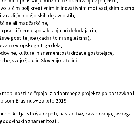
resnost pri iskanju možnosti sodelovanja v projektu,
javo s čim bolj kreativnim in inovativnim motivacijskim pism
i v različnih obšolskih dejavnostih,
ščine ali madžarščine,
 na praktičnem usposabljanju pri delodajalcih,
ržave gostiteljice (kadar to ni angleščina),
htevam evropskega trga dela,
dovine, kulture in znamenitosti države gostiteljice,
be, svojo šolo in Slovenijo v tujini.
 mobilnosti se črpajo iz odobrenega projekta po postavkah 
azpisom Erasmus+ za leto 2019.
i do kritja stroškov poti, nastanitve, zavarovanja, javnega
zgodovinskih znamenitosti.