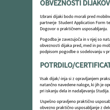
OBVEZNOSTI DIJAKOV
Izbrani dijaki bodo morali pred mobil
partnerje Student Application Form t
Dogovor o praktičnem usposabljanju.
Pogodba je zavezujoča in v njej so nat
obveznosti dijaka pred, med in po mobi
podpisom pogodbe o sodelovanju v pro
POTRDILO/CERTIFICA
Vsak dijak/-inja si z opravljanjem prak
natančno navedene naloge, ki jih je opra
pri iskanju dela in nadaljevanju študija.
Uspešno opravljeno praktično usposablj
obvezno praktično usposabljanje z de