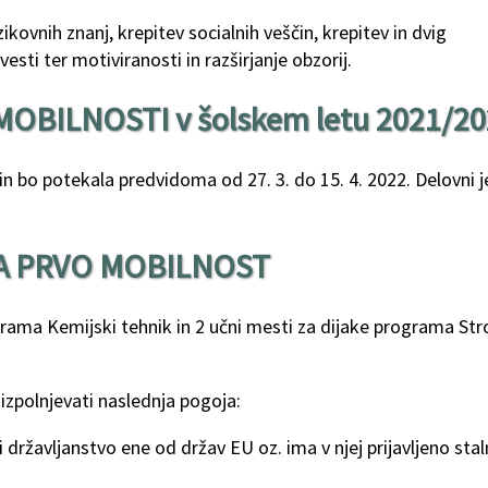
zikovnih znanj, krepitev socialnih veščin, krepitev in dvig
ti ter motiviranosti in razširjanje obzorij.
OBILNOSTI v šolskem letu 2021/20
n bo potekala predvidoma od 27. 3. do 15. 4. 2022. Delovni j
NA PRVO MOBILNOST
grama Kemijski tehnik in 2 učni mesti za dijake programa Stro
a izpolnjevati naslednja pogoja:
 državljanstvo ene od držav EU oz. ima v njej prijavljeno sta