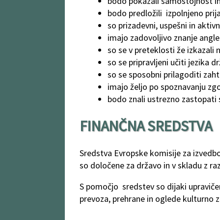
bodo pokazali samostojnost in 
bodo predložili izpolnjeno pri
so prizadevni, uspešni in aktivn
imajo zadovoljivo znanje angle
so se v preteklosti že izkazali
so se pripravljeni učiti jezika d
so se sposobni prilagoditi za
imajo željo po spoznavanju zgo
bodo znali ustrezno zastopati se
FINANČNA SREDSTVA
Sredstva Evropske komisije za izvedbo
so določene za državo in v skladu z r
S pomočjo sredstev so dijaki upravičen
prevoza, prehrane in oglede kulturno 