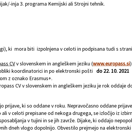
ak/-inja 3. programa Kemijski ali Strojni tehnik.
ogi), ki mora biti izpolnjena v celoti in podpisana tudi s stran
pass CV
v slovenskem in angleškem jeziku (
www.europass.si
)
obliki koordinatorici in po elektronski pošti
do 22. 10. 2021
com
z oznako Erasmus+.
ropass CV v slovenskem in angleškem jeziku je rok oddaje 
o prijave, ki so oddane v roku. Nepravočasno oddane prijave
no ali v celoti prepisane od nekoga drugega, se izločijo iz izbi
osabljanja v tujini in se jih zavrže. Dijake, ki oddajo nepopo
vnih dneh vlogo dopolnijo. Obvestilo prejmejo na elektronski