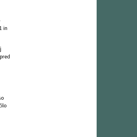
e
1 in
j
 pred
 so
čilo