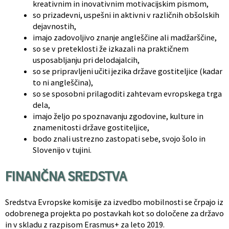
kreativnim in inovativnim motivacijskim pismom,
so prizadevni, uspešni in aktivni v različnih obšolskih
dejavnostih,
imajo zadovoljivo znanje angleščine ali madžarščine,
so se v preteklosti že izkazali na praktičnem
usposabljanju pri delodajalcih,
so se pripravljeni učiti jezika države gostiteljice (kadar
to ni angleščina),
so se sposobni prilagoditi zahtevam evropskega trga
dela,
imajo željo po spoznavanju zgodovine, kulture in
znamenitosti države gostiteljice,
bodo znali ustrezno zastopati sebe, svojo šolo in
Slovenijo v tujini.
FINANČNA SREDSTVA
Sredstva Evropske komisije za izvedbo mobilnosti se črpajo iz
odobrenega projekta po postavkah kot so določene za državo
in v skladu z razpisom Erasmus+ za leto 2019.