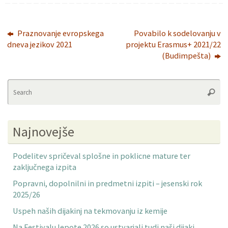
Praznovanje evropskega
Povabilo k sodelovanju v
dneva jezikov 2021
projektu Erasmus+ 2021/22
(Budimpešta)
Se
Searc
fo
Najnovejše
Podelitev spričeval splošne in poklicne mature ter
zaključnega izpita
Popravni, dopolnilni in predmetni izpiti – jesenski rok
2025/26
Uspeh naših dijakinj na tekmovanju iz kemije
Na Festivalu lepote 2026 so ustvarjali tudi naši dijaki