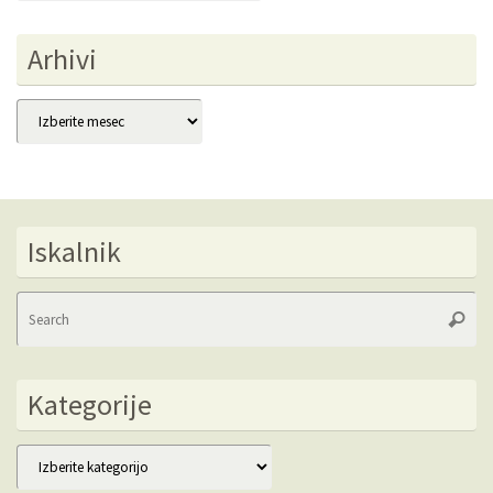
Arhivi
Arhivi
Iskalnik
Se
Searc
fo
Kategorije
Kategorije