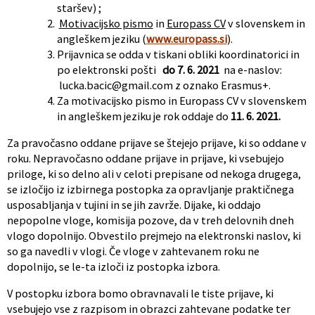
staršev) ;
Motivacijsko pismo
in
Europass CV
v slovenskem in
angleškem jeziku (
www.europass.si
).
Prijavnica se odda v tiskani obliki koordinatorici in
po elektronski pošti
do 7. 6. 2021
na e-naslov:
lucka.bacic@gmail.com
z oznako Erasmus+.
Za motivacijsko pismo in Europass CV v slovenskem
in angleškem jeziku je rok oddaje do
11. 6. 2021.
Za pravočasno oddane prijave se štejejo prijave, ki so oddane v
roku. Nepravočasno oddane prijave in prijave, ki vsebujejo
priloge, ki so delno ali v celoti prepisane od nekoga drugega,
se izločijo iz izbirnega postopka za opravljanje praktičnega
usposabljanja v tujini in se jih zavrže. Dijake, ki oddajo
nepopolne vloge, komisija pozove, da v treh delovnih dneh
vlogo dopolnijo. Obvestilo prejmejo na elektronski naslov, ki
so ga navedli v vlogi. Če vloge v zahtevanem roku ne
dopolnijo, se le-ta izloči iz postopka izbora.
V postopku izbora bomo obravnavali le tiste prijave, ki
vsebujejo vse z razpisom in obrazci zahtevane podatke ter