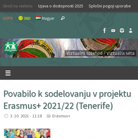
Skip
Skoči na vsebino
Izjava o dostopnosti 2025
Splošni pogoji uporabe
to
Search
content
GDPR
360
Magyar
Search
for:
Povabilo k sodelovanju v projektu
Erasmus+ 2021/22 (Tenerife)
3. 10. 2021 - 11:18
Erasmus+