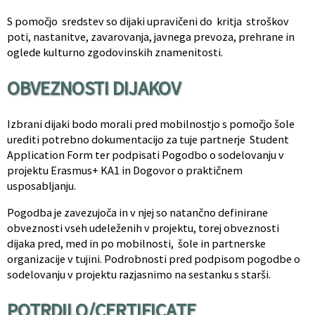
S pomočjo sredstev so dijaki upravičeni do kritja stroškov
poti, nastanitve, zavarovanja, javnega prevoza, prehrane in
oglede kulturno zgodovinskih znamenitosti.
OBVEZNOSTI DIJAKOV
Izbrani dijaki bodo morali pred mobilnostjo s pomočjo šole
urediti potrebno dokumentacijo za tuje partnerje Student
Application Form ter podpisati Pogodbo o sodelovanju v
projektu Erasmus+ KA1 in Dogovor o praktičnem
usposabljanju.
Pogodba je zavezujoča in v njej so natančno definirane
obveznosti vseh udeleženih v projektu, torej obveznosti
dijaka pred, med in po mobilnosti, šole in partnerske
organizacije v tujini. Podrobnosti pred podpisom pogodbe o
sodelovanju v projektu razjasnimo na sestanku s starši.
POTRDILO/CERTIFICATE