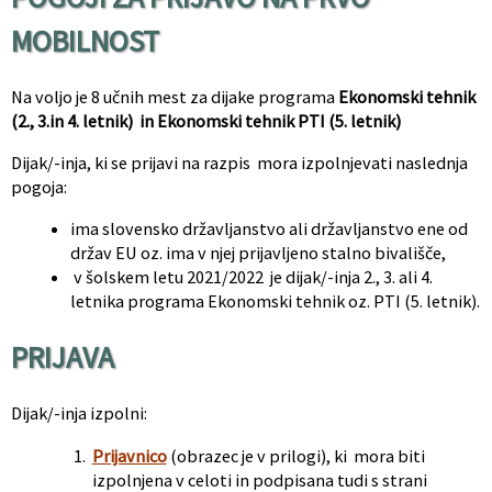
MOBILNOST
Na voljo je 8 učnih mest za dijake programa
Ekonomski tehnik
(2., 3.in 4. letnik) in Ekonomski tehnik PTI (5. letnik)
Dijak/-inja, ki se prijavi na razpis mora izpolnjevati naslednja
pogoja:
ima slovensko državljanstvo ali državljanstvo ene od
držav EU oz. ima v njej prijavljeno stalno bivališče,
v šolskem letu 2021/2022 je dijak/-inja 2., 3. ali 4.
letnika programa Ekonomski tehnik oz. PTI (5. letnik).
PRIJAVA
Dijak/-inja izpolni:
Prijavnico
(obrazec je v prilogi), ki mora biti
izpolnjena v celoti in podpisana tudi s strani