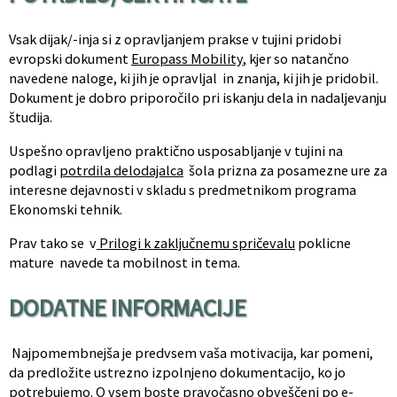
Vsak dijak/-inja si z opravljanjem prakse v tujini pridobi
evropski dokument
Europass Mobility
, kjer so natančno
navedene naloge, ki jih je opravljal in znanja, ki jih je pridobil.
Dokument je dobro priporočilo pri iskanju dela in nadaljevanju
študija.
Uspešno opravljeno praktično usposabljanje v tujini na
podlagi
potrdila delodajalca
šola prizna za posamezne ure za
interesne dejavnosti v skladu s predmetnikom programa
Ekonomski tehnik.
Prav tako se v
Prilogi k zaključnemu spričevalu
poklicne
mature navede ta mobilnost in tema.
DODATNE INFORMACIJE
Najpomembnejša je predvsem vaša motivacija, kar pomeni,
da predložite ustrezno izpolnjeno dokumentacijo, ko jo
potrebujemo. O vsem boste pravočasno obveščeni po e-