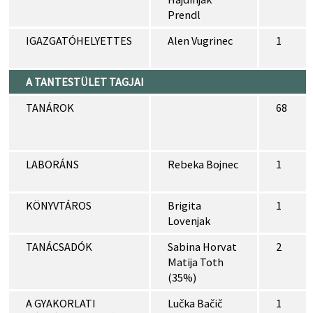
Prendl
IGAZGATÓHELYETTES
Alen Vugrinec
1
A TANTESTÜLET TAGJAI
TANÁROK
68
LABORÁNS
Rebeka Bojnec
1
KÖNYVTÁROS
Brigita
1
Lovenjak
TANÁCSADÓK
Sabina Horvat
2
Matija Toth
(35%)
A GYAKORLATI
Lučka Bačič
1