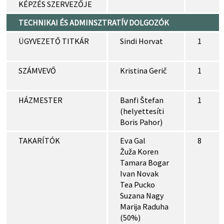
KÉPZÉS SZERVEZŐJE
TECHNIKAI ÉS ADMINSZTRATÍV DOLGOZÓK
ÜGYVEZETŐ TITKÁR
Sindi Horvat
1
SZÁMVEVŐ
Kristina Gerič
1
HÁZMESTER
Banfi Štefan
1
(helyettesíti
Boris Pahor)
TAKARÍTÓK
Eva Gal
8
Žuža Koren
Tamara Bogar
Ivan Novak
Tea Pucko
Suzana Nagy
Marija Raduha
(50%)