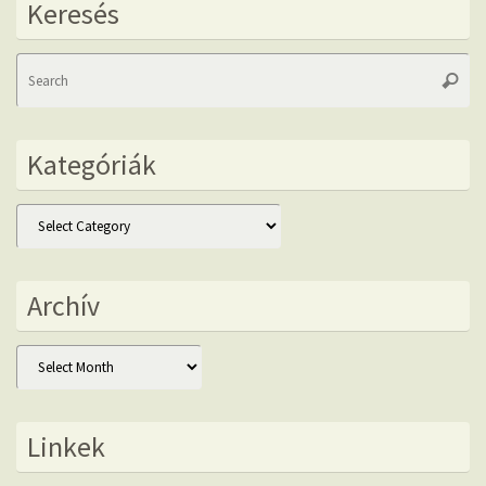
Keresés
Se
Searc
fo
Kategóriák
Kategóriák
Archív
Archív
Linkek