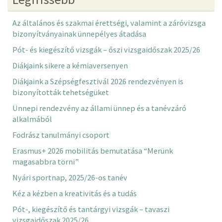
Az általános és szakmai érettségi, valamint a záróvizsga
bizonyítványainak ünnepélyes átadása
Pót- és kiegészítő vizsgák – őszi vizsgaidőszak 2025/26
Diákjaink sikere a kémiaversenyen
Diákjaink a Szépségfesztivál 2026 rendezvényen is
bizonyították tehetségüket
Ünnepi rendezvény az állami ünnep és a tanévzáró
alkalmából
Fodrász tanulmányi csoport
Erasmus+ 2026 mobilitás bemutatása “Merünk
magasabbra törni”
Nyári sportnap, 2025/26-os tanév
Kéz a kézben a kreativitás és a tudás
Pót-, kiegészítő és tantárgyi vizsgák – tavaszi
vizsgaidőszak 2025/26