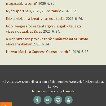
magasabbra törni”
2026. 6. 30.
Nyári sportnap, 2025/26-os tanév
2026. 6. 26.
Kéz a kézben a kreativitás és a tudás
2026. 6. 26.
Pót-, kiegészítő és tantárgyi vizsgák – tavaszi
vizsgaidőszak 2025/26
2026. 6. 24.
A Napbiztosan projekt zárása kiállítással az iskola
előcsarnokában
2026. 6. 24.
Horvat Matija a Gunness Citerarekordról
2026. 6. 18.
(C) 2016-2025 Dvojezična srednja šola Lendava/Kétnyelvű Középiskola,
Lendva
Ikone: rawpixel.com / Freepik