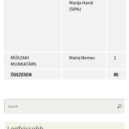
Marija Hardi
(50%)
MŰSZAKI
Matej Nemec
1
MUNKATÁRS
ÖSSZESEN
85
Se
Searc
fo
Legfrissebb