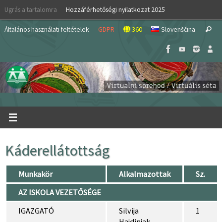
Skip
Ugrás a tartalomra
Hozzáférhetőségi nyilatkozat 2025
to
S
content
Általános használati feltételek
GDPR
360
Slovenščina
Search
fo
Káderellátottság
Munkakör
Alkalmazottak
Sz.
AZ ISKOLA VEZETŐSÉGE
IGAZGATÓ
Silvija
1
Hajdinjak