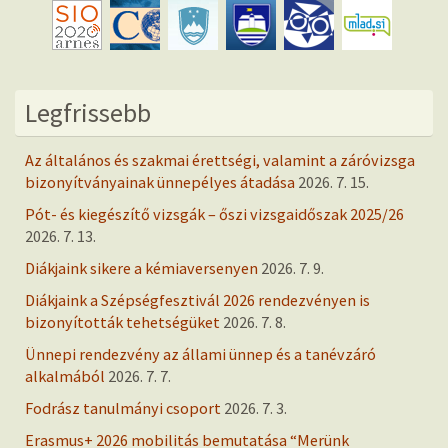
Legfrissebb
Az általános és szakmai érettségi, valamint a záróvizsga
bizonyítványainak ünnepélyes átadása
2026. 7. 15.
Pót- és kiegészítő vizsgák – őszi vizsgaidőszak 2025/26
2026. 7. 13.
Diákjaink sikere a kémiaversenyen
2026. 7. 9.
Diákjaink a Szépségfesztivál 2026 rendezvényen is
bizonyították tehetségüket
2026. 7. 8.
Ünnepi rendezvény az állami ünnep és a tanévzáró
alkalmából
2026. 7. 7.
Fodrász tanulmányi csoport
2026. 7. 3.
Erasmus+ 2026 mobilitás bemutatása “Merünk