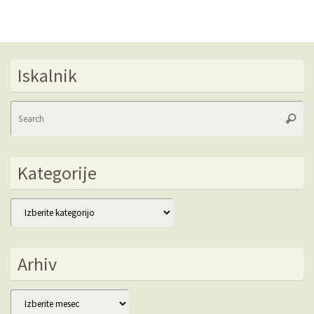
Iskalnik
Se
Searc
fo
Kategorije
Kategorije
Arhiv
Arhiv