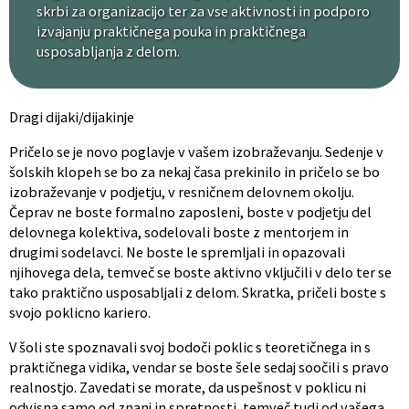
skrbi za organizacijo ter za vse aktivnosti in podporo
izvajanju praktičnega pouka in praktičnega
usposabljanja z delom.
Dragi dijaki/dijakinje
Pričelo se je novo poglavje v vašem izobraževanju. Sedenje v
šolskih klopeh se bo za nekaj časa prekinilo in pričelo se bo
izobraževanje v podjetju, v resničnem delovnem okolju.
Čeprav ne boste formalno zaposleni, boste v podjetju del
delovnega kolektiva, sodelovali boste z mentorjem in
drugimi sodelavci. Ne boste le spremljali in opazovali
njihovega dela, temveč se boste aktivno vključili v delo ter se
tako praktično usposabljali z delom. Skratka, pričeli boste s
svojo poklicno kariero.
V šoli ste spoznavali svoj bodoči poklic s teoretičnega in s
praktičnega vidika, vendar se boste šele sedaj soočili s pravo
realnostjo. Zavedati se morate, da uspešnost v poklicu ni
odvisna samo od znanj in spretnosti, temveč tudi od vašega