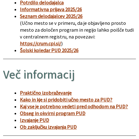
Potrdilo delodajalca
Informativna prijava 2025/26
Seznam delodajalcev 2025/26
(Učno mesto se v primeru, da je objavljeno prosto
mesto za določen program in regijo lahko poišče tudi
v centralnem registru, na povezavi:
https://crum.cpi.si/
)
Šolski koledar PUD 2025/26
Več informacij
Praktično izobraževanje
Kako in kje si pridobiti učno mesto za PUD?
Kaj vse je potrebno vedeti pred odhodom na PUD?
Obseg in okvirni program PUD
Izvajanje PUD
Ob zaključku izvajanja PUD