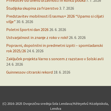
Prireditev ob dnevu državnosti in koncu pouka
7. 7. 2026
Študijska skupina za frizerstvo
3. 7. 2026
Predstavitev mobilnosti Erasmus+ 2026 “Upamo si ciljati
višje”
30. 6. 2026
Poletni športni dan 2026
26. 6. 2026
Ustvarjalnost in znanje z roko v roki!
26. 6. 2026
Popravni, dopolnilni in predmetni izpiti – spomladanski
rok 2025/26
24. 6. 2026
Zaključek projekta Varno s soncem z razstavo v šolski avli
24. 6. 2026
Guinnessov citrarski rekord
18. 6. 2026
(C) 2016-2025 Dvojezična srednja šola Lendava/Kétnyelvű Középiskola,
Lendva