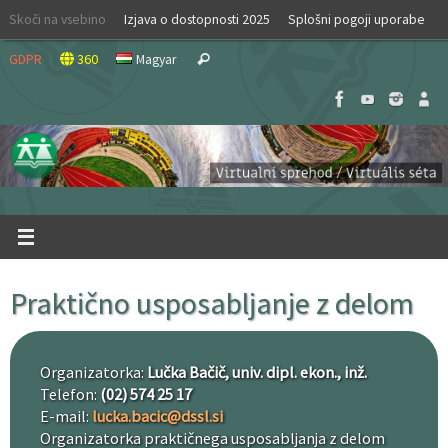
Skip
Skoči na vsebino
Izjava o dostopnosti 2025
Splošni pogoji uporabe
to
Search
content
GDPR
360
Magyar
Search
for:
Praktično usposabljanje z delom
Organizatorka:
Lučka Bačič, univ. dipl. ekon., inž.
Telefon:
(02) 574 25 17
E-mail:
lucka.bacic@dssl.si
Organizatorka praktičnega usposabljanja z delom