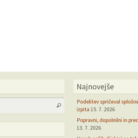
Najnovejše
Search
Podelitev spričeval splošn
Search
for:
izpita
15. 7. 2026
Popravni, dopolnilni in pre
13. 7. 2026