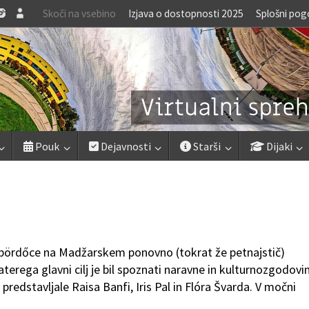
Skoči na vsebino
Izjava o dostopnosti 2025
Splošni pog
Pouk
Dejavnosti
Starši
Dijaki
klódbördőce na Madžarskem ponovno (tokrat že petnajstič)
terega glavni cilj je bil spoznati naravne in kulturnozgodovi
predstavljale Raisa Banfi, Iris Pal in Flóra Švarda. V močni