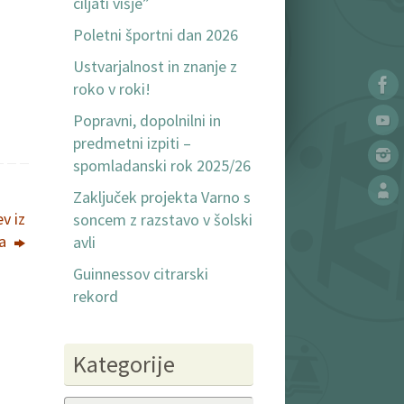
ciljati višje”
Poletni športni dan 2026
Ustvarjalnost in znanje z
roko v roki!
Popravni, dopolnilni in
predmetni izpiti –
spomladanski rok 2025/26
Zaključek projekta Varno s
v iz
soncem z razstavo v šolski
ra
avli
Guinnessov citrarski
rekord
Kategorije