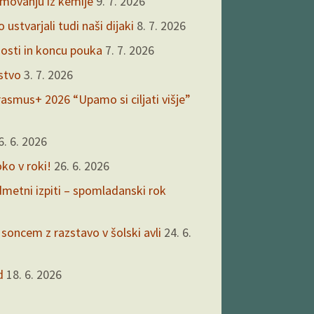
kmovanju iz kemije
9. 7. 2026
ustvarjali tudi naši dijaki
8. 7. 2026
nosti in koncu pouka
7. 7. 2026
rstvo
3. 7. 2026
asmus+ 2026 “Upamo si ciljati višje”
6. 6. 2026
oko v roki!
26. 6. 2026
edmetni izpiti – spomladanski rok
 soncem z razstavo v šolski avli
24. 6.
d
18. 6. 2026