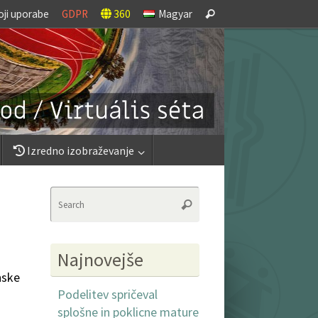
Search
oji uporabe
GDPR
360
Magyar
Search
for:
Izredno izobraževanje
Search
Search
for:
Najnovejše
nske
Podelitev spričeval
splošne in poklicne mature