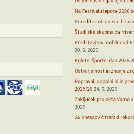
Uspeh naših dijakinj na te
Na Festivalu lepote 2026 so 
Prireditev ob dnevu držav
Študijska skupina za frize
Predstavitev mobilnosti Er
30. 6. 2026
Poletni športni dan 2026
2
Ustvarjalnost in znanje z r
Popravni, dopolnilni in pr
2025/26
24. 6. 2026
Zaključek projekta Varno s
2026
Guinnessov citrarski rekor