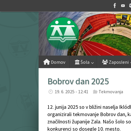
Skip
to
content
Skip
Domov
Šola
Zaposleni
to
content
Bobrov dan 2025
19. 6. 2025 - 12:41
Tekmovanja
12. junija 2025 so v bližini naselja I
organizirali tekmovanje Bobrov dan, ka
značilnosti županije Zala. Našo šolo so 
konkurenci so dosegle 10. mesto.