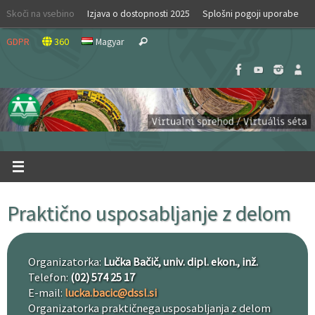
Skip
Skoči na vsebino
Izjava o dostopnosti 2025
Splošni pogoji uporabe
to
Search
content
GDPR
360
Magyar
Search
for:
Praktično usposabljanje z delom
Organizatorka:
Lučka Bačič, univ. dipl. ekon., inž.
Telefon:
(02) 574 25 17
E-mail:
lucka.bacic@dssl.si
Organizatorka praktičnega usposabljanja z delom