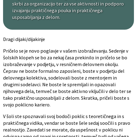
skrbi za organizacijo ter za vse aktivnosti in podporo
izvajanju praktičnega pouka in praktičnega
usposabljanja z delom.
Dragi dijaki/dijakinje
Pričelo se je novo poglavje v vašem izobraževanju. Sedenje v
šolskih klopeh se bo za nekaj časa prekinilo in pričelo se bo
izobraževanje v podjetju, v resničnem delovnem okolju.
Čeprav ne boste formalno zaposleni, boste v podjetju del
delovnega kolektiva, sodelovali boste z mentorjem in
drugimi sodelavci. Ne boste le spremljali in opazovali
njihovega dela, temveč se boste aktivno vključili v delo ter se
tako praktično usposabljali z delom. Skratka, pričeli boste s
svojo poklicno kariero.
V šoli ste spoznavali svoj bodoči poklic s teoretičnega in s
praktičnega vidika, vendar se boste šele sedaj soočili s pravo
realnostjo. Zavedati se morate, da uspešnost v poklicu ni
odvisna samo od znanj in spretnosti, temveč tudi od vašega