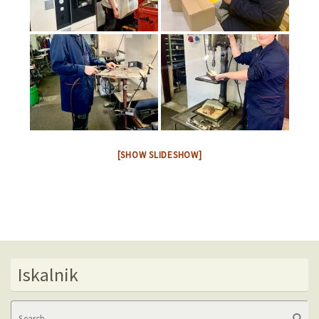
[SHOW SLIDESHOW]
Iskalnik
Se
Searc