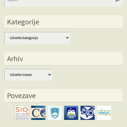
fo
Kategorije
Kategorije
Arhiv
Arhiv
Povezave