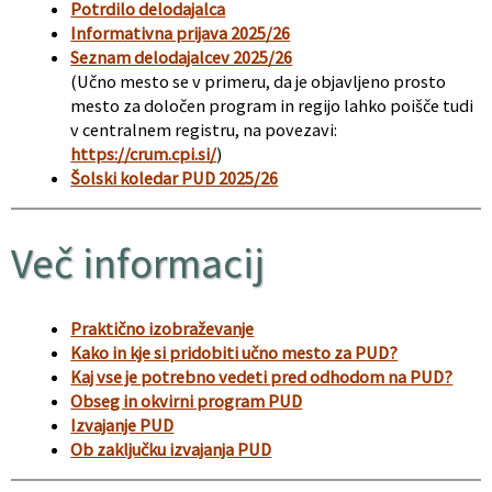
Potrdilo delodajalca
Informativna prijava 2025/26
Seznam delodajalcev 2025/26
(Učno mesto se v primeru, da je objavljeno prosto
mesto za določen program in regijo lahko poišče tudi
v centralnem registru, na povezavi:
https://crum.cpi.si/
)
Šolski koledar PUD 2025/26
Več informacij
Praktično izobraževanje
Kako in kje si pridobiti učno mesto za PUD?
Kaj vse je potrebno vedeti pred odhodom na PUD?
Obseg in okvirni program PUD
Izvajanje PUD
Ob zaključku izvajanja PUD