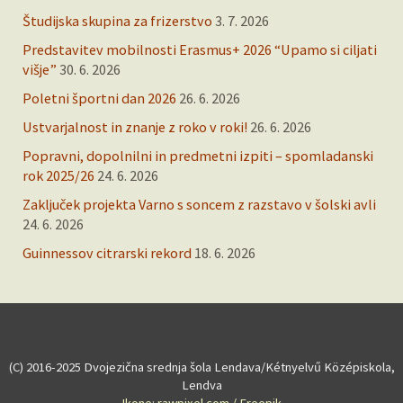
Študijska skupina za frizerstvo
3. 7. 2026
Predstavitev mobilnosti Erasmus+ 2026 “Upamo si ciljati
višje”
30. 6. 2026
Poletni športni dan 2026
26. 6. 2026
Ustvarjalnost in znanje z roko v roki!
26. 6. 2026
Popravni, dopolnilni in predmetni izpiti – spomladanski
rok 2025/26
24. 6. 2026
Zaključek projekta Varno s soncem z razstavo v šolski avli
24. 6. 2026
Guinnessov citrarski rekord
18. 6. 2026
(C) 2016-2025 Dvojezična srednja šola Lendava/Kétnyelvű Középiskola,
Lendva