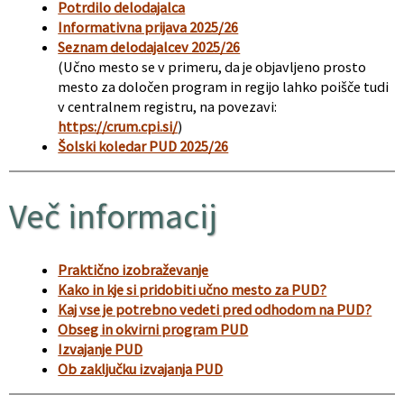
Potrdilo delodajalca
Informativna prijava 2025/26
Seznam delodajalcev 2025/26
(Učno mesto se v primeru, da je objavljeno prosto
mesto za določen program in regijo lahko poišče tudi
v centralnem registru, na povezavi:
https://crum.cpi.si/
)
Šolski koledar PUD 2025/26
Več informacij
Praktično izobraževanje
Kako in kje si pridobiti učno mesto za PUD?
Kaj vse je potrebno vedeti pred odhodom na PUD?
Obseg in okvirni program PUD
Izvajanje PUD
Ob zaključku izvajanja PUD