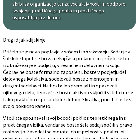
skrbi za organizacijo ter za vse aktivnosti in podporo
izvajanju praktičnega pouka in praktičnega
usposabljanja z delom.
Dragi dijaki/dijakinje
Pričelo se je novo poglavje v vašem izobraževanju. Sedenje v
šolskih klopeh se bo za nekaj časa prekinilo in pričelo se bo
izobraževanje v podjetju, v resničnem delovnem okolju.
Čeprav ne boste formalno zaposleni, boste v podjetju del
delovnega kolektiva, sodelovali boste z mentorjem in
drugimi sodelavci. Ne boste le spremljali in opazovali
njihovega dela, temveč se boste aktivno vključili v delo ter se
tako praktično usposabljali z delom. Skratka, pričeli boste s
svojo poklicno kariero.
V šoli ste spoznavali svoj bodoči poklic s teoretičnega in s
praktičnega vidika, vendar se boste šele sedaj soočili s pravo
realnostjo. Zavedati se morate, da uspešnost v poklicu ni
odvisna samo od znanj in spretnosti, temveč tudi od vašega