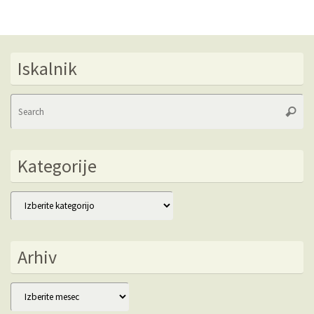
Iskalnik
Se
Searc
fo
Kategorije
Kategorije
Arhiv
Arhiv