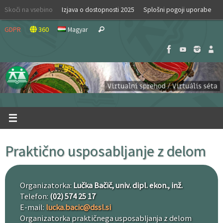
Skip
Skoči na vsebino
Izjava o dostopnosti 2025
Splošni pogoji uporabe
to
Search
content
GDPR
360
Magyar
Search
for:
Praktično usposabljanje z delom
Organizatorka:
Lučka Bačič, univ. dipl. ekon., inž.
Telefon:
(02) 574 25 17
E-mail:
lucka.bacic@dssl.si
Organizatorka praktičnega usposabljanja z delom