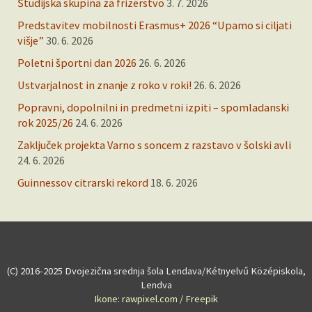
Študijska skupina za frizerstvo
3. 7. 2026
Predstavitev mobilnosti Erasmus+ 2026 “Upamo si ciljati
višje”
30. 6. 2026
Poletni športni dan 2026
26. 6. 2026
Ustvarjalnost in znanje z roko v roki!
26. 6. 2026
Popravni, dopolnilni in predmetni izpiti – spomladanski
rok 2025/26
24. 6. 2026
Zaključek projekta Varno s soncem z razstavo v šolski avli
24. 6. 2026
Guinnessov citrarski rekord
18. 6. 2026
(C) 2016-2025 Dvojezična srednja šola Lendava/Kétnyelvű Középiskola,
Lendva
Ikone: rawpixel.com / Freepik