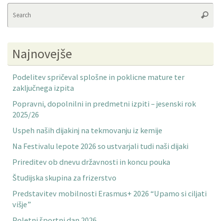
Se
Searc
fo
Najnovejše
Podelitev spričeval splošne in poklicne mature ter
zaključnega izpita
Popravni, dopolnilni in predmetni izpiti – jesenski rok
2025/26
Uspeh naših dijakinj na tekmovanju iz kemije
Na Festivalu lepote 2026 so ustvarjali tudi naši dijaki
Prireditev ob dnevu državnosti in koncu pouka
Študijska skupina za frizerstvo
Predstavitev mobilnosti Erasmus+ 2026 “Upamo si ciljati
višje”
Poletni športni dan 2026