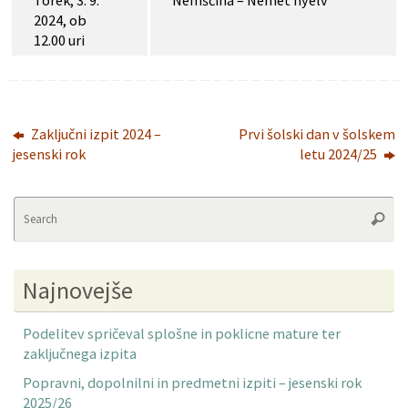
2024, ob
12.00 uri
Zaključni izpit 2024 –
Prvi šolski dan v šolskem
jesenski rok
letu 2024/25
Se
Searc
fo
Najnovejše
Podelitev spričeval splošne in poklicne mature ter
zaključnega izpita
Popravni, dopolnilni in predmetni izpiti – jesenski rok
2025/26