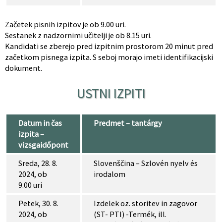
Začetek pisnih izpitov je ob 9.00 uri.
Sestanek z nadzornimi učitelji je ob 8.15 uri.
Kandidati se zberejo pred izpitnim prostorom 20 minut pred
začetkom pisnega izpita. S seboj morajo imeti identifikacijski
dokument.
USTNI IZPITI
Datum in čas
Predmet – tantárgy
izpita –
vizsgaidőpont
Sreda, 28. 8.
Slovenščina – Szlovén nyelv és
2024, ob
irodalom
9.00 uri
Petek, 30. 8.
Izdelek oz. storitev in zagovor
2024, ob
(ST- PTI) -Termék, ill.