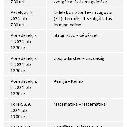
7.30 uri
szolgáltatás és megvédése
Petek, 30. 8.
Izdelek oz. storitev in zagovor
2024, ob
(ET) -Termék, ill. szolgáltatás
7.30 uri
és megvédése
Ponedeljek, 2.
Strojništvo – Gépészet
9. 2024, ob
12.30 uri
Ponedeljek, 2.
Gospodarstvo – Gazdaság
9. 2024, ob
12.30 uri
Ponedeljek, 2.
Kemija – Kémia
9. 2024, ob
12.30 uri
Torek, 3. 9.
Matematika – Matematika
2024, ob
13.00 uri
Torek, 3. 9.
Nemščina – Német nyelv