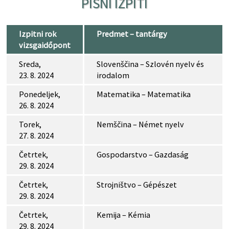
PISNI IZPITI
Izpitni rok
Predmet – tantárgy
vizsgaidőpont
Sreda,
Slovenščina – Szlovén nyelv és
23. 8. 2024
irodalom
Ponedeljek,
Matematika – Matematika
26. 8. 2024
Torek,
Nemščina – Német nyelv
27. 8. 2024
Četrtek,
Gospodarstvo – Gazdaság
29. 8. 2024
Četrtek,
Strojništvo – Gépészet
29. 8. 2024
Četrtek,
Kemija – Kémia
29. 8. 2024