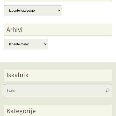
Kategorije
Arhivi
Arhivi
Iskalnik
Se
Searc
fo
Kategorije