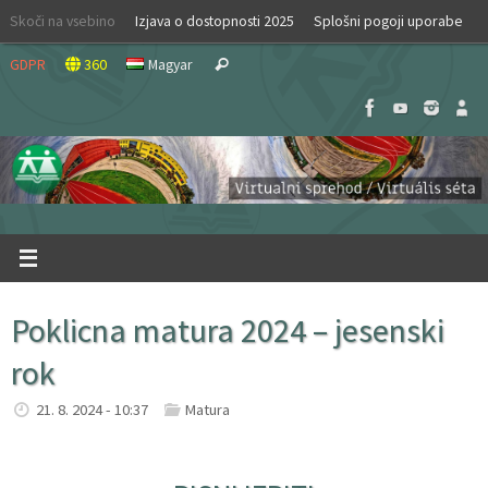
Skip
Skoči na vsebino
Izjava o dostopnosti 2025
Splošni pogoji uporabe
to
Search
content
GDPR
360
Magyar
Search
for:
Poklicna matura 2024 – jesenski
rok
21. 8. 2024 - 10:37
Matura