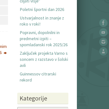
ciljati višje”
Poletni športni dan 2026
Ustvarjalnost in znanje z
roko v roki!
Popravni, dopolnilni in
predmetni izpiti –
spomladanski rok 2025/26
čnim
26
Zaključek projekta Varno s
soncem z razstavo v šolski
avli
Guinnessov citrarski
rekord
Kategorije