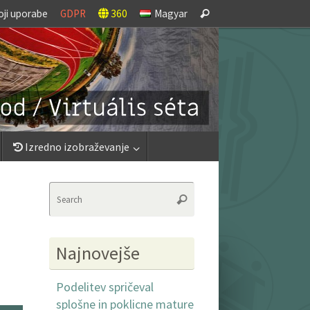
Search
oji uporabe
GDPR
360
Magyar
Search
for:
Izredno izobraževanje
Search
Search
for:
Najnovejše
Podelitev spričeval
splošne in poklicne mature