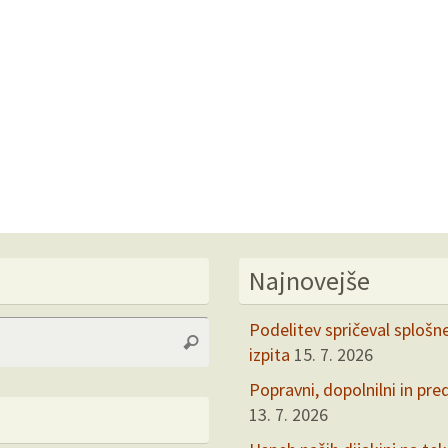
Najnovejše
Search
Podelitev spričeval splošn
Search
for:
izpita
15. 7. 2026
Popravni, dopolnilni in pre
13. 7. 2026