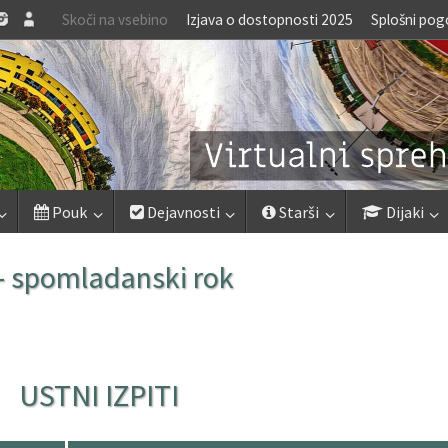
Skoči na vsebino
Izjava o dostopnosti 2025
Splošni pog
Pouk
Dejavnosti
Starši
Dijaki
– spomladanski rok
USTNI IZPITI