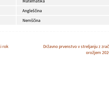
Matematika
Angleščina
Nemščina
i rok
Državno prvenstvo v streljanju z zra
orožjem 20