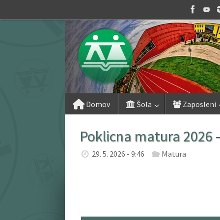
Skip
to
content
Skip
Domov
Šola
Zaposleni
to
content
Poklicna matura 2026 
29. 5. 2026 - 9:46
Matura