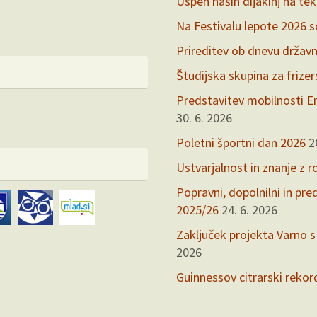
Uspeh naših dijakinj na te
Na Festivalu lepote 2026 so 
Prireditev ob dnevu držav
Študijska skupina za frize
Predstavitev mobilnosti Er
30. 6. 2026
Poletni športni dan 2026
2
Ustvarjalnost in znanje z r
Popravni, dopolnilni in pr
2025/26
24. 6. 2026
Zaključek projekta Varno s
2026
Guinnessov citrarski rekor