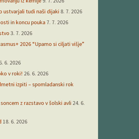
kmovanju iz kemije
9. 7. 2026
ustvarjali tudi naši dijaki
8. 7. 2026
nosti in koncu pouka
7. 7. 2026
rstvo
3. 7. 2026
asmus+ 2026 “Upamo si ciljati višje”
6. 6. 2026
oko v roki!
26. 6. 2026
edmetni izpiti – spomladanski rok
 soncem z razstavo v šolski avli
24. 6.
d
18. 6. 2026