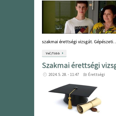
szakmai érettségi vizsgát. Gépészeti
Več/Több
Szakmai érettségi vizs
2024. 5. 28. - 11:47
Érettségi