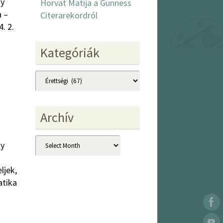
gy
Horvat Matija a Gunness
a –
Citerarekordról
. 2.
Kategóriák
Kategóriák
Archív
Archív
gy
ljek,
atika