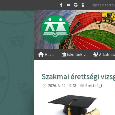
Skip
Ugrás a tarta
to
content
Skip
Haza
Iskolánk
Alkalma
to
content
Szakmai érettségi vizs
2026. 5. 29. - 9:48
Érettségi