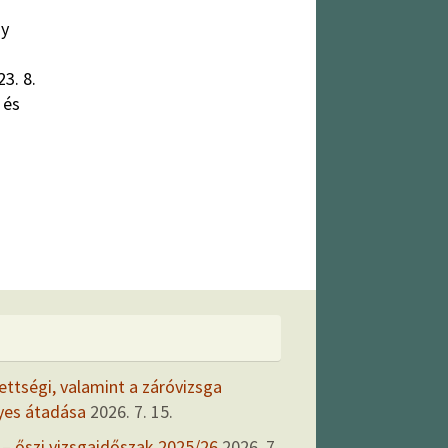
gy
3. 8.
 és
ettségi, valamint a záróvizsga
yes átadása
2026. 7. 15.
 – őszi vizsgaidőszak 2025/26
2026. 7.