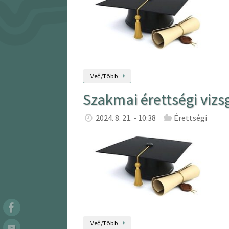
Več/Több
Szakmai érettségi vizs
2024. 8. 21. - 10:38
Érettségi
Več/Több