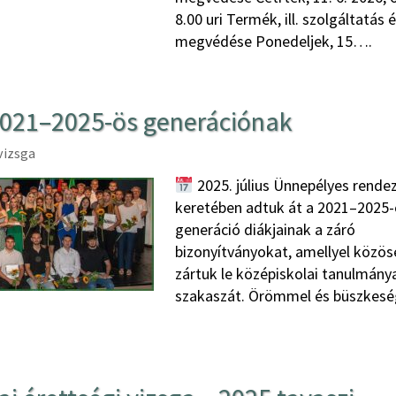
8.00 uri Termék, ill. szolgáltatás 
megvédése Ponedeljek, 15….
2021–2025-ös generációnak
vizsga
2025. július Ünnepélyes rende
keretében adtuk át a 2021–2025-
generáció diákjainak a záró
bizonyítványokat, amellyel közös
zártuk le középiskolai tanulmány
szakaszát. Örömmel és büszkesé