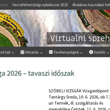
lomra
Hozzáférhetőségi nyilatkozat 2025
Általános használati fel
zottak
Oktatás
Tevékenységek
Szülők
ga 2026 – tavaszi időszak
SZÓBELI VIZSGÁK Vizsgaidőpont
Tantárgy Sreda, 10. 6. 2026, ob 7.
uri Termék, ill. szolgáltatás és
megvédése Četrtek, 11. 6. 2026, 