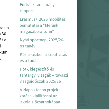
Fodrász tanulmányi
csoport
Erasmus+ 2026 mobilitás
bemutatása “Merünk
ban a
magasabbra törni”
n 30
át a
Nyári sportnap, 2025/26-
i
os tanév
nikum
Kéz a kézben a kreativitás
5
és a tudás
Pót-, kiegészítő és
tantárgyi vizsgák – tavaszi
vizsgaidőszak 2025/26
A Napbiztosan projekt
zárása kiállítással az
iskola előcsarnokában