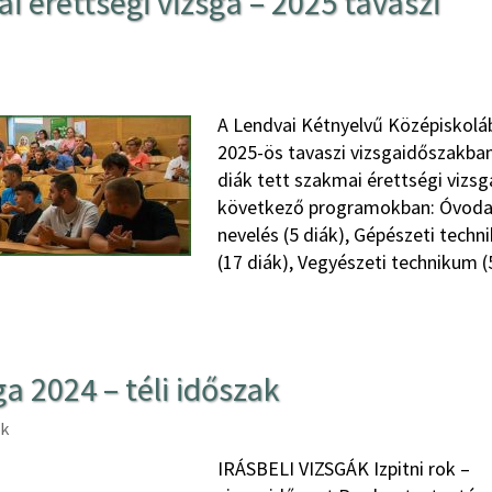
i érettségi vizsga – 2025 tavaszi
A Lendvai Kétnyelvű Középiskolá
2025-ös tavaszi vizsgaidőszakba
diák tett szakmai érettségi vizsg
következő programokban: Óvoda
nevelés (5 diák), Gépészeti tech
(17 diák), Vegyészeti technikum (
a 2024 – téli időszak
ák
IRÁSBELI VIZSGÁK Izpitni rok –