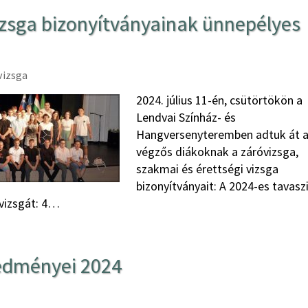
vizsga bizonyítványainak ünnepélyes
vizsga
2024. július 11-én, csütörtökön a
Lendvai Színház- és
Hangversenyteremben adtuk át 
végzős diákoknak a záróvizsga,
szakmai és érettségi vizsga
bizonyítványait: A 2024-es tavasz
óvizsgát: 4…
redményei 2024