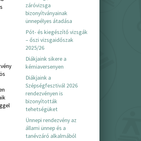
záróvizsga
és
bizonyítványainak
ünnepélyes átadása
Pót- és kiegészítő vizsgák
– őszi vizsgaidőszak
2025/26
Diákjaink sikere a
zvény
kémiaversenyen
ös
Diákjaink a
Szépségfesztivál 2026
en
rendezvényen is
aik
bizonyították
ggel
tehetségüket
Ünnepi rendezvény az
állami ünnep és a
tanévzáró alkalmából