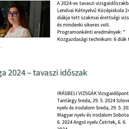
A 2024-es tavaszi vizsgaidőszakb
Lendvai Kétnyelvű Középiskola 2
diákja tett szakmai érettségi viz
és mindenki sikeres volt.
Programonkénti eredmények: *
Közgazdasági technikum: 6 diák 
…
ga 2024 – tavaszi időszak
IRÁSBELI VIZSGÁK Vizsgaidőpont
Tantárgy Sreda, 29. 5. 2024 Szlov
nyelv és irodalom Sreda, 29. 5. 2
Magyar nyelv és irodalom Sobota,
6. 2024 Angol nyelv Četrtek, 6. 6.