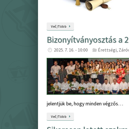
Več/Több
Bizonyítványosztás a 
2025. 7. 16. - 10:00
Érettségi
,
Záró
jelentjük be, hogy minden végzős…
Več/Több