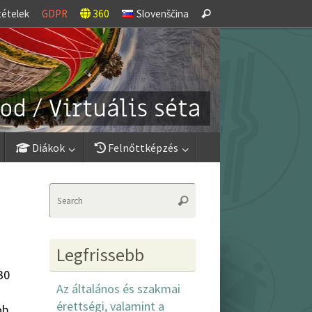
Search
tételek
GDPR
360
Slovenščina
Search
for:
Diákok
Felnőttképzés
Search
Search
for:
Legfrissebb
30
Az általános és szakmai
érettségi, valamint a
ob