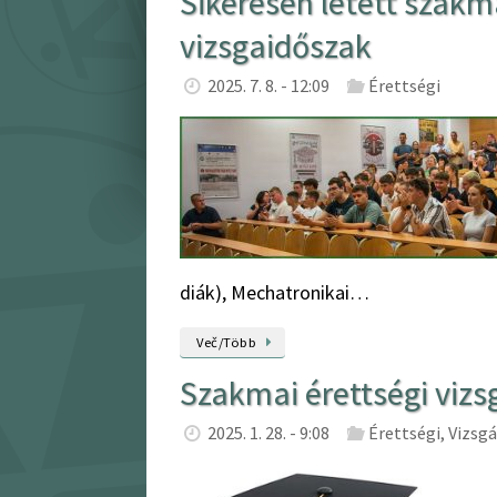
Sikeresen letett szakma
vizsgaidőszak
2025. 7. 8. - 12:09
Érettségi
diák), Mechatronikai…
Več/Több
Szakmai érettségi vizsg
2025. 1. 28. - 9:08
Érettségi
,
Vizsg