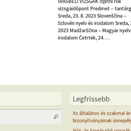
IRÁSBELI VIZSGÁK Izpitni rok
vizsgaidőpont Predmet – tantár
Sreda, 23. 8. 2023 Slovenščina –
Szlovén nyelv és irodalom Sreda, 2
2023 Madžarščina – Magyar nyelv
irodalom Četrtek, 24….
Legfrissebb
Search
Az általános és szakmai ér
Search
for:
bizonyítványainak ünnepél
Pót- és kiegészítő vizsgák