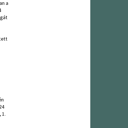
an a
4
sgát
tett
én
024
 1.