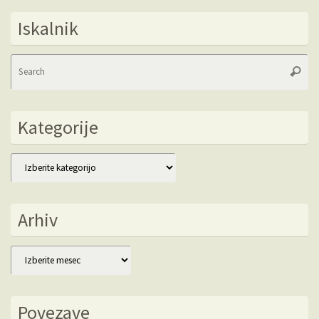
Iskalnik
Se
Searc
fo
Kategorije
Kategorije
Arhiv
Arhiv
Povezave