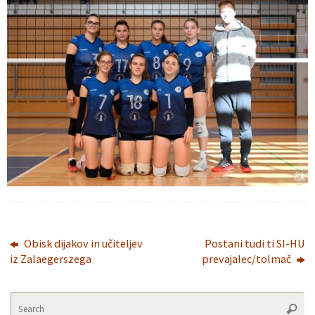
Obisk dijakov in učiteljev
Postani tudi ti SI-HU
iz Zalaegerszega
prevajalec/tolmač
Se
Searc
fo