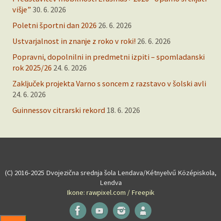
višje”
30. 6. 2026
Poletni športni dan 2026
26. 6. 2026
Ustvarjalnost in znanje z roko v roki!
26. 6. 2026
Popravni, dopolnilni in predmetni izpiti – spomladanski
rok 2025/26
24. 6. 2026
Zaključek projekta Varno s soncem z razstavo v šolski avli
24. 6. 2026
Guinnessov citrarski rekord
18. 6. 2026
(C) 2016-2025 Dvojezična srednja šola Lendava/Kétnyelvű Középiskola,
Lendva
Ikone: rawpixel.com / Freepik