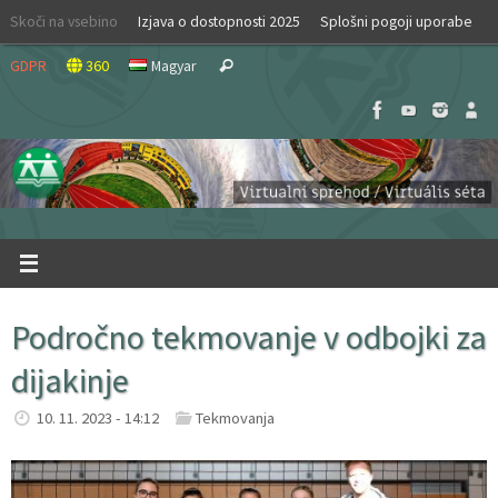
Skip
Skoči na vsebino
Izjava o dostopnosti 2025
Splošni pogoji uporabe
to
Search
content
GDPR
360
Magyar
Search
for:
Področno tekmovanje v odbojki za
dijakinje
10. 11. 2023 - 14:12
Tekmovanja