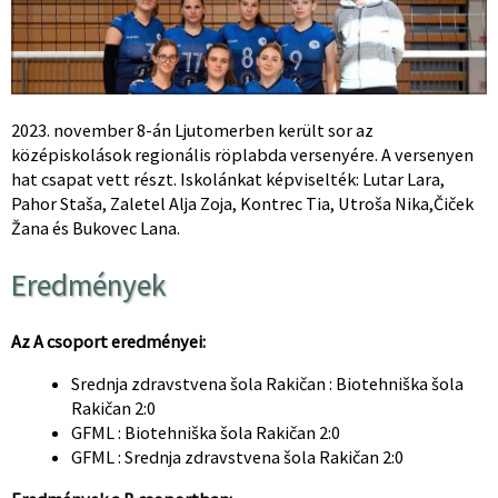
2023. november 8-án Ljutomerben került sor az
középiskolások regionális röplabda versenyére. A versenyen
hat csapat vett részt. Iskolánkat képviselték: Lutar Lara,
Pahor Staša, Zaletel Alja Zoja, Kontrec Tia, Utroša Nika,Čiček
Žana és Bukovec Lana.
Eredmények
Az A csoport eredményei:
Srednja zdravstvena šola Rakičan : Biotehniška šola
Rakičan 2:0
GFML : Biotehniška šola Rakičan 2:0
GFML : Srednja zdravstvena šola Rakičan 2:0