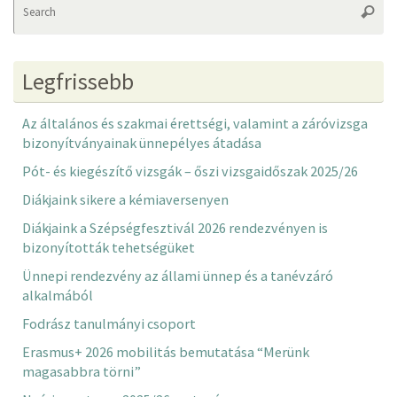
Searc
fo
Legfrissebb
Az általános és szakmai érettségi, valamint a záróvizsga
bizonyítványainak ünnepélyes átadása
Pót- és kiegészítő vizsgák – őszi vizsgaidőszak 2025/26
Diákjaink sikere a kémiaversenyen
Diákjaink a Szépségfesztivál 2026 rendezvényen is
bizonyították tehetségüket
Ünnepi rendezvény az állami ünnep és a tanévzáró
alkalmából
Fodrász tanulmányi csoport
Erasmus+ 2026 mobilitás bemutatása “Merünk
magasabbra törni”