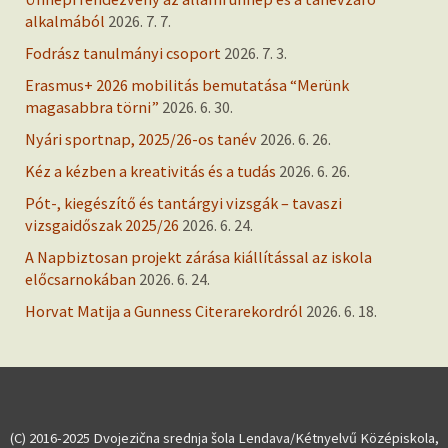
alkalmából
2026. 7. 7.
Fodrász tanulmányi csoport
2026. 7. 3.
Erasmus+ 2026 mobilitás bemutatása “Merünk
magasabbra törni”
2026. 6. 30.
Nyári sportnap, 2025/26-os tanév
2026. 6. 26.
Kéz a kézben a kreativitás és a tudás
2026. 6. 26.
Pót-, kiegészítő és tantárgyi vizsgák – tavaszi
vizsgaidőszak 2025/26
2026. 6. 24.
A Napbiztosan projekt zárása kiállítással az iskola
előcsarnokában
2026. 6. 24.
Horvat Matija a Gunness Citerarekordról
2026. 6. 18.
(C) 2016-2025 Dvojezična srednja šola Lendava/Kétnyelvű Középiskola,