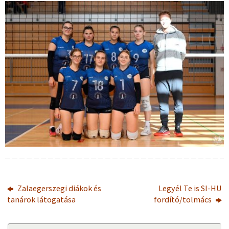
Zalaegerszegi diákok és
Legyél Te is SI-HU
tanárok látogatása
fordító/tolmács
Se