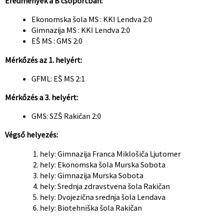
Eredmények a B csoportban:
Ekonomska šola MS : KKI Lendva 2:0
Gimnazija MS : KKI Lendva 2:0
EŠ MS : GMS 2:0
Mérkőzés az 1. helyért:
GFML: EŠ MS 2:1
Mérkőzés a 3. helyért:
GMS: SZŠ Rakičan 2:0
Végső helyezés:
hely: Gimnazija Franca Miklošiča Ljutomer
hely: Ekonomska šola Murska Sobota
hely: Gimnazija Murska Sobota
hely: Srednja zdravstvena šola Rakičan
hely: Dvojezična srednja šola Lendava
hely: Biotehniška šola Rakičan