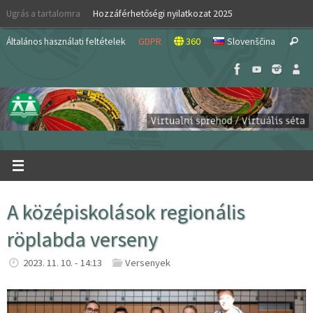
Skip
Ugrás a tartalomra
Hozzáférhetőségi nyilatkozat 2025
to
S
content
Általános használati feltételek
GDPR
360
Slovenščina
Search
fo
A középiskolások regionális
röplabda verseny
2023. 11. 10. - 14:13
Versenyek