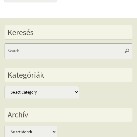
Keresés
Se
Searc
fo
Kategóriák
Kategóriák
Archív
Archív