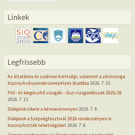
Linkek
Legfrissebb
Az általános és szakmai érettségi, valamint a záróvizsga
bizonyítványainak ünnepélyes átadása
2026. 7. 15.
Pót- és kiegészítő vizsgák – őszi vizsgaidőszak 2025/26
2026. 7. 13.
Diákjaink sikere a kémiaversenyen
2026. 7. 9.
Diákjaink a Szépségfesztivál 2026 rendezvényen is
bizonyították tehetségüket
2026. 7. 8.
Ünnepi rendezvény az állami ünnep és a tanévzáró