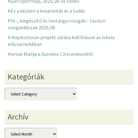
Nyári sportnap, 2025/26-os tanév
Kéz a kézben a kreativitás és a tudás
Pót-, kiegészítő és tantárgyi vizsgák – tavaszi
vizsgaidőszak 2025/26
A Napbiztosan projekt zárása kiállítással az iskola
előcsarnokában
Horvat Matija a Gunness Citerarekordról
Kategóriák
Kategóriák
Archív
Archív