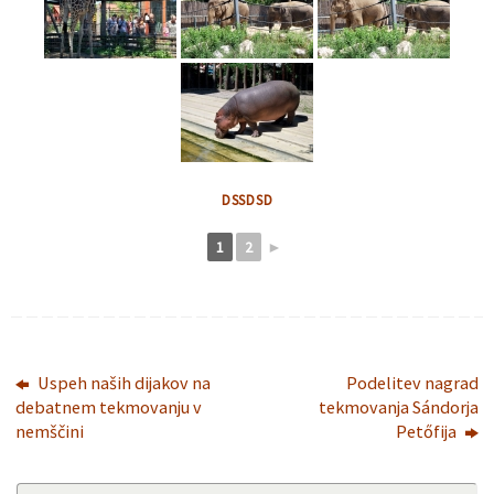
DSSDSD
1
2
►
Uspeh naših dijakov na
Podelitev nagrad
debatnem tekmovanju v
tekmovanja Sándorja
nemščini
Petőfija
Se