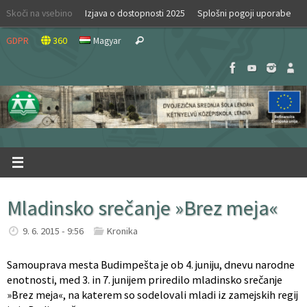
Skip
Skoči na vsebino
Izjava o dostopnosti 2025
Splošni pogoji uporabe
to
Search
content
GDPR
360
Magyar
Search
for:
Mladinsko srečanje »Brez meja«
9. 6. 2015 - 9:56
Kronika
Samouprava mesta Budimpešta je ob 4. juniju, dnevu narodne
enotnosti, med 3. in 7. junijem priredilo mladinsko srečanje
»Brez meja«, na katerem so sodelovali mladi iz zamejskih regij