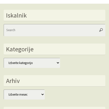
Iskalnik
Se
Searc
fo
Kategorije
Kategorije
Arhiv
Arhiv