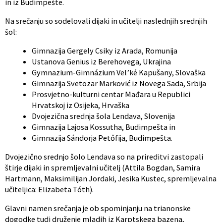
in iz Budimpešte.
Na srečanju so sodelovali dijaki in učitelji naslednjih srednjih
šol:
Gimnazija Gergely Csiky iz Arada, Romunija
Ustanova Genius iz Berehovega, Ukrajina
Gymnazium-Gimnázium Vel’ké Kapušany, Slovaška
Gimnazija Svetozar Marković iz Novega Sada, Srbija
Prosvjetno-kulturni centar Mađara u Republici
Hrvatskoj iz Osijeka, Hrvaška
Dvojezična srednja šola Lendava, Slovenija
Gimnazija Lajosa Kossutha, Budimpešta in
Gimnazija Sándorja Petőfija, Budimpešta.
Dvojezično srednjo šolo Lendava so na prireditvi zastopali
štirje dijaki in spremljevalni učitelj (Attila Bogdan, Samira
Hartmann, Maksimilijan Jordaki, Jesika Kustec, spremljevalna
učiteljica: Elizabeta Tóth).
Glavni namen srečanja je ob spominjanju na trianonske
dogodke tudi druženje mladih iz Karptskega bazena,