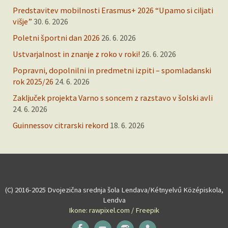
Predstavitev mobilnosti Erasmus+ 2026 “Upamo si ciljati
višje”
30. 6. 2026
Poletni športni dan 2026
26. 6. 2026
Ustvarjalnost in znanje z roko v roki!
26. 6. 2026
Popravni, dopolnilni in predmetni izpiti – spomladanski
rok 2025/26
24. 6. 2026
Zaključek projekta Varno s soncem z razstavo v šolski avli
24. 6. 2026
Guinnessov citrarski rekord
18. 6. 2026
(C) 2016-2025 Dvojezična srednja šola Lendava/Kétnyelvű Középiskola,
Lendva
Ikone: rawpixel.com / Freepik