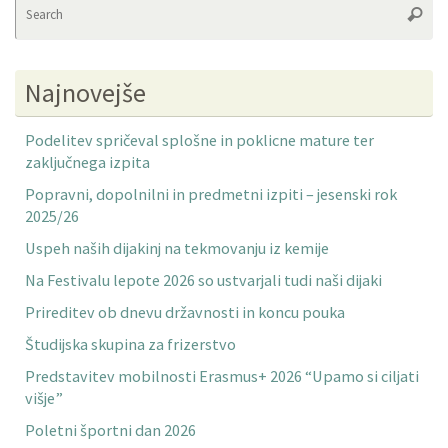
Searc
fo
Najnovejše
Podelitev spričeval splošne in poklicne mature ter
zaključnega izpita
Popravni, dopolnilni in predmetni izpiti – jesenski rok
2025/26
Uspeh naših dijakinj na tekmovanju iz kemije
Na Festivalu lepote 2026 so ustvarjali tudi naši dijaki
Prireditev ob dnevu državnosti in koncu pouka
Študijska skupina za frizerstvo
Predstavitev mobilnosti Erasmus+ 2026 “Upamo si ciljati
višje”
Poletni športni dan 2026