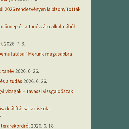
ál 2026 rendezvényen is bizonyították
mi ünnep és a tanévzáró alkalmából
rt
2026. 7. 3.
 bemutatása “Merünk magasabbra
s tanév
2026. 6. 26.
 és a tudás
2026. 6. 26.
gyi vizsgák – tavaszi vizsgaidőszak
a kiállítással az iskola
.
iterarekordról
2026. 6. 18.