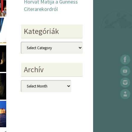
Horvat Matija a Gunness
Citerarekordról
Kategóriák
Kategóriák
Archív
Archív