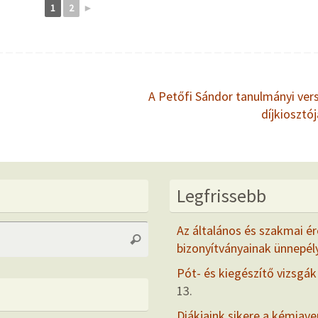
1
2
►
A Petőfi Sándor tanulmányi ver
díjkiosztó
Legfrissebb
Search
Az általános és szakmai ér
Search
for:
bizonyítványainak ünnepél
Pót- és kiegészítő vizsgák
13.
Diákjaink sikere a kémiav