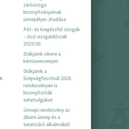
záróvizsga
bizonyítványainak
ünnepélyes átadása
Pót- és kiegészítő vizsgák
– őszi vizsgaidőszak
2025/26
Diákjaink sikere a
kémiaversenyen
Diákjaink a
Szépségfesztivál 2026
n
rendezvényen is
bizonyították
tehetségüket
Ünnepi rendezvény az
állami ünnep és a
tanévzáró alkalmából