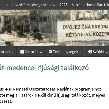
lomra
Hozzáférhetőségi nyilatkozat 2025
Általános használati fel
zottak
Oktatás
Tevékenységek
Szülők
t-medencei ifjúsági találkozó
us 4-ei Nemzeti Összetartozás Napjának programjaihoz
ezte meg a Határok Nélkül című ifjúsági találkozót, melyen
 részt.