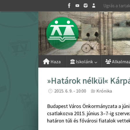
Skip
Ugrás a tarta
to
content
Skip
Haza
Iskolánk
Alkalma
to
content
»Határok nélkül« Kárpá
2015. 6. 9. - 10:00
Krónika
Budapest Város Önkormányzata a júni
csatlakozva 2015. június 3–7-ig szerv
határon túli és fővárosi fiatalok vettek