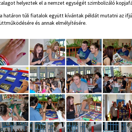
zalagot helyeztek el a nemzet egységét szimbolizáló kopjafá
 határon túli fiatalok együtt kívántak példát mutatni az ifj
gyüttműködésére és annak elmélyítésére.