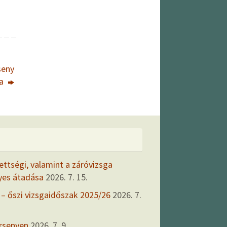
seny
ja
ettségi, valamint a záróvizsga
yes átadása
2026. 7. 15.
 – őszi vizsgaidőszak 2025/26
2026. 7.
ersenyen
2026. 7. 9.