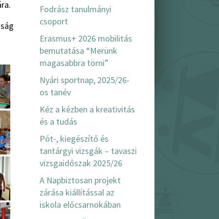
ra.
Fodrász tanulmányi
csoport
úság
Erasmus+ 2026 mobilitás
bemutatása “Merünk
magasabbra törni”
Nyári sportnap, 2025/26-
os tanév
Kéz a kézben a kreativitás
és a tudás
Pót-, kiegészítő és
tantárgyi vizsgák – tavaszi
vizsgaidőszak 2025/26
A Napbiztosan projekt
zárása kiállítással az
iskola előcsarnokában