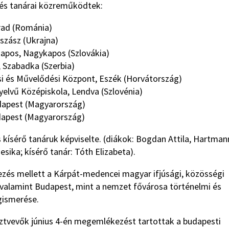
i és tanárai közreműködtek:
rad (Románia)
szász (Ukrajna)
pos, Nagykapos (Szlovákia)
 Szabadka (Szerbia)
i és Művelődési Központ, Eszék (Horvátország)
yelvű Középiskola, Lendva (Szlovénia)
dapest (Magyarország)
dapest (Magyarország)
 kísérő tanáruk képviselte. (diákok: Bogdan Attila, Hartman
esika; kísérő tanár: Tóth Elizabeta).
ezés mellett a Kárpát-medencei magyar ifjúsági, közösségi
, valamint Budapest, mint a nemzet fővárosa történelmi és
gismerése.
ztvevők június 4-én megemlékezést tartottak a budapesti