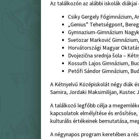
Az találkozón az alábbi iskolák diákja
Csiky Gergely Főgimnázium, A
„Genius” Tehetségpont, Bereg
Gymnazium-Gimnázium Nagyka
Svetozar Marković Gimnázium,
Horvátországi Magyar Oktatás
Dvojezična srednja šola – Kétn
Kossuth Lajos Gimnázium, Bu
Petőfi Sándor Gimnázium, Bu
A Kétnyelvű Középiskolát négy diák és
Samira, Jordaki Maksimilijan, Kustec J
A találkozó legfőbb célja a megemlék
kapcsolatok elmélyítése és erősítése
kulturális értékeinek bemutatása, me
A négynapos program keretében a rés