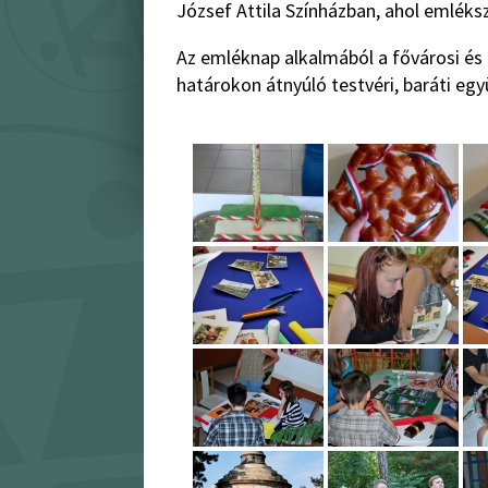
József Attila Színházban, ahol emléks
Az emléknap alkalmából a fővárosi és a
határokon átnyúló testvéri, baráti e