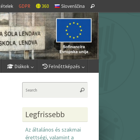
Search
tételek
GDPR
360
Slovenščina
Search
for:
Diákok
Felnőttképzés
Search
Search
for:
Legfrissebb
Az általános és szakmai
érettségi, valamint a