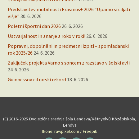
Predstavitev mobilnosti Erasmus+ 2026 “Upamo si ciljati
višje”
30. 6. 2026
Poletni športni dan 2026
26. 6. 2026
Ustvarjalnost in znanje z roko v roki!
26. 6. 2026
Popravni, dopolnilni in predmetni izpiti – spomladanski
rok 2025/26
24. 6. 2026
Zaključek projekta Varno s soncem z razstavo v šolski avli
24. 6. 2026
Guinnessov citrarski rekord
18. 6. 2026
(C) 2016-2025 Dvojezična srednja šola Lendava/Kétnyelvű Középiskola,
Lendva
Ikone: rawpixel.com / Freepik