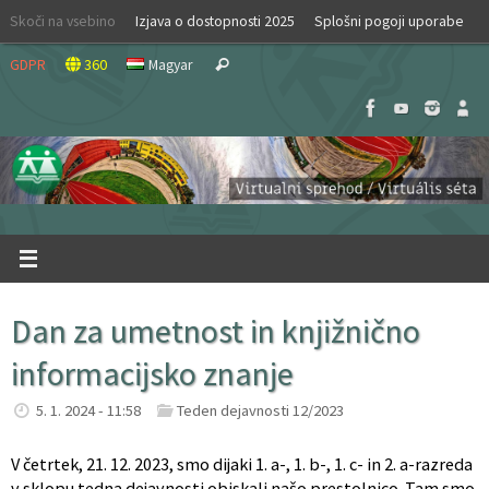
Skip
Skoči na vsebino
Izjava o dostopnosti 2025
Splošni pogoji uporabe
to
Search
content
GDPR
360
Magyar
Search
for:
Dan za umetnost in knjižnično
informacijsko znanje
5. 1. 2024 - 11:58
Teden dejavnosti 12/2023
V četrtek, 21. 12. 2023, smo dijaki 1. a-, 1. b-, 1. c- in 2. a-razreda
v sklopu tedna dejavnosti obiskali našo prestolnico. Tam smo