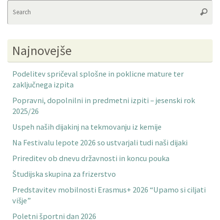
Se
Searc
fo
Najnovejše
Podelitev spričeval splošne in poklicne mature ter
zaključnega izpita
Popravni, dopolnilni in predmetni izpiti – jesenski rok
2025/26
Uspeh naših dijakinj na tekmovanju iz kemije
Na Festivalu lepote 2026 so ustvarjali tudi naši dijaki
Prireditev ob dnevu državnosti in koncu pouka
Študijska skupina za frizerstvo
Predstavitev mobilnosti Erasmus+ 2026 “Upamo si ciljati
višje”
Poletni športni dan 2026