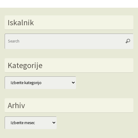
Iskalnik
Se
Searc
fo
Kategorije
Kategorije
Arhiv
Arhiv