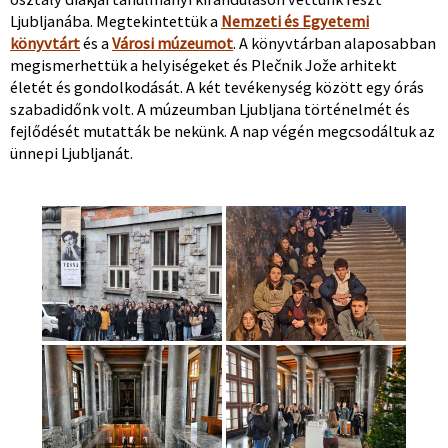
Ljubljanába. Megtekintettük a
Nemzeti és Egyetemi
könyvtárt
és a
Városi múzeumot
. A könyvtárban alaposabban
megismerhettük a helyiségeket és Plečnik Jože arhitekt
életét és gondolkodását. A két tevékenység között egy órás
szabadidőnk volt. A múzeumban Ljubljana történelmét és
fejlődését mutatták be nekünk. A nap végén megcsodáltuk az
ünnepi Ljubljanát.