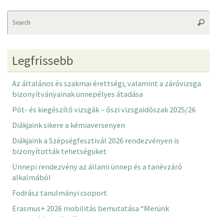
Se
Searc
fo
Legfrissebb
Az általános és szakmai érettségi, valamint a záróvizsga
bizonyítványainak ünnepélyes átadása
Pót- és kiegészítő vizsgák – őszi vizsgaidőszak 2025/26
Diákjaink sikere a kémiaversenyen
Diákjaink a Szépségfesztivál 2026 rendezvényen is
bizonyították tehetségüket
Ünnepi rendezvény az állami ünnep és a tanévzáró
alkalmából
Fodrász tanulmányi csoport
Erasmus+ 2026 mobilitás bemutatása “Merünk