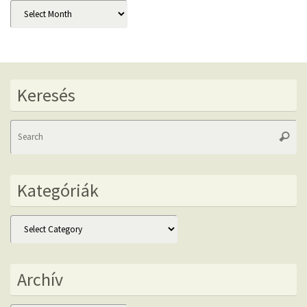
Archív
Keresés
Se
Searc
fo
Kategóriák
Kategóriák
Archív