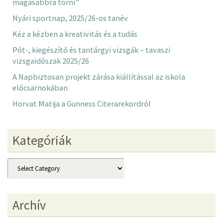
magasabbra törni”
Nyári sportnap, 2025/26-os tanév
Kéz a kézben a kreativitás és a tudás
Pót-, kiegészítő és tantárgyi vizsgák – tavaszi
vizsgaidőszak 2025/26
A Napbiztosan projekt zárása kiállítással az iskola
előcsarnokában
Horvat Matija a Gunness Citerarekordról
Kategóriák
Kategóriák
Archív