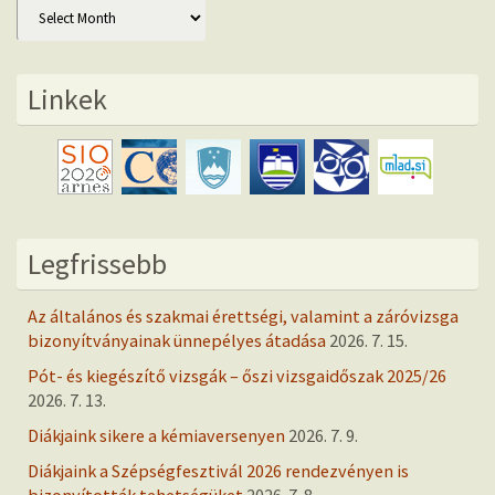
Archív
Linkek
Legfrissebb
Az általános és szakmai érettségi, valamint a záróvizsga
bizonyítványainak ünnepélyes átadása
2026. 7. 15.
Pót- és kiegészítő vizsgák – őszi vizsgaidőszak 2025/26
2026. 7. 13.
Diákjaink sikere a kémiaversenyen
2026. 7. 9.
Diákjaink a Szépségfesztivál 2026 rendezvényen is
bizonyították tehetségüket
2026. 7. 8.