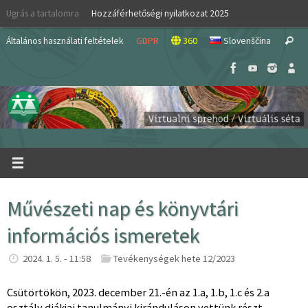
Skip
Ugrás a tartalomra
Hozzáférhetőségi nyilatkozat 2025
to
S
content
Általános használati feltételek
GDPR
360
Slovenščina
Search
fo
Művészeti nap és könyvtári
információs ismeretek
2024. 1. 5. - 11:58
Tevékenységek hete 12/2023
Csütörtökön, 2023. december 21.-én az 1.a, 1.b, 1.c és 2.a
osztály diákjai tanulmányi kiránduláson vettünk részt