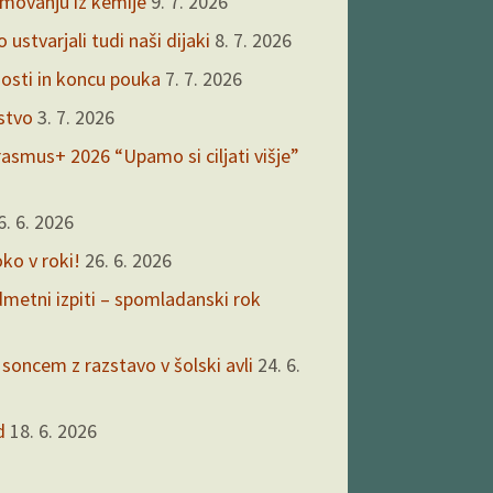
kmovanju iz kemije
9. 7. 2026
ustvarjali tudi naši dijaki
8. 7. 2026
nosti in koncu pouka
7. 7. 2026
rstvo
3. 7. 2026
asmus+ 2026 “Upamo si ciljati višje”
6. 6. 2026
oko v roki!
26. 6. 2026
edmetni izpiti – spomladanski rok
 soncem z razstavo v šolski avli
24. 6.
d
18. 6. 2026