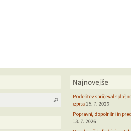
Najnovejše
Search
Podelitev spričeval splošn
Search
for:
izpita
15. 7. 2026
Popravni, dopolnilni in pre
13. 7. 2026