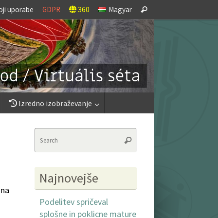
Search
oji uporabe
GDPR
360
Magyar
Search
for:
Izredno izobraževanje
Search
Search
for:
Najnovejše
 na
Podelitev spričeval
splošne in poklicne mature