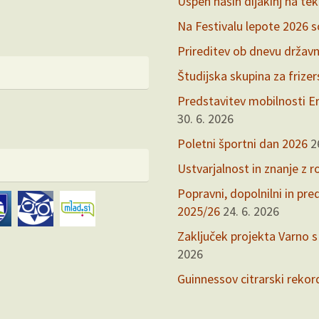
Uspeh naših dijakinj na te
Na Festivalu lepote 2026 so 
Prireditev ob dnevu držav
Študijska skupina za frize
Predstavitev mobilnosti Er
30. 6. 2026
Poletni športni dan 2026
2
Ustvarjalnost in znanje z r
Popravni, dopolnilni in pr
2025/26
24. 6. 2026
Zaključek projekta Varno s
2026
Guinnessov citrarski rekor