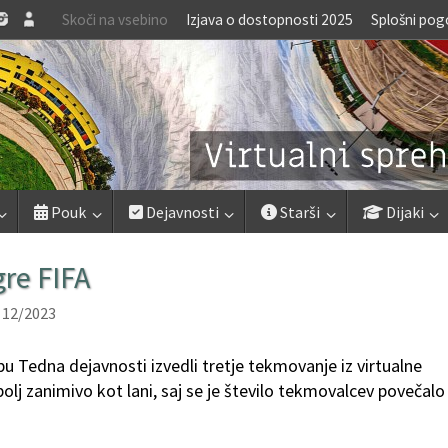
Skoči na vsebino
Izjava o dostopnosti 2025
Splošni pog
Pouk
Dejavnosti
Starši
Dijaki
re FIFA
 12/2023
u Tedna dejavnosti izvedli tretje tekmovanje iz virtualne
olj zanimivo kot lani, saj se je število tekmovalcev povečalo