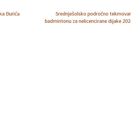
ka Đurića
Srednješolsko področno tekmovan
badmintonu za nelicencirane dijake 20