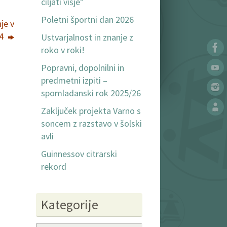
ciljati višje”
Poletni športni dan 2026
je v
24
Ustvarjalnost in znanje z
roko v roki!
Popravni, dopolnilni in
predmetni izpiti –
spomladanski rok 2025/26
Zaključek projekta Varno s
soncem z razstavo v šolski
avli
Guinnessov citrarski
rekord
Kategorije