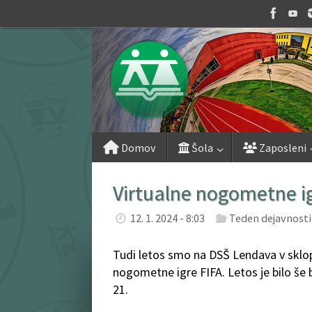
Skip
to
content
Skip
Domov
Šola
Zaposleni
to
content
Virtualne nogometne ig
12. 1. 2024 - 8:03
Teden dejavnosti
Tudi letos smo na DSŠ Lendava v sklop
nogometne igre FIFA. Letos je bilo še b
21.