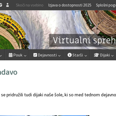
Skoči na vsebino
Izjava o dostopnosti 2025
Splošni pog
Pouk
Dejavnosti
Starši
Dijaki
endavo
se pridružili tudi dijaki naše šole, ki so med tednom dejavno