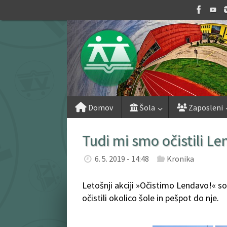
Skip
to
content
Skip
Domov
Šola
Zaposleni
to
content
Tudi mi smo očistili L
6. 5. 2019 - 14:48
Kronika
Letošnji akciji »Očistimo Lendavo!« so 
očistili okolico šole in pešpot do nje.