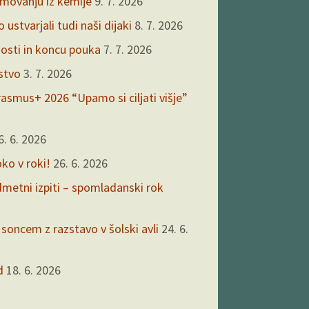
kmovanju iz kemije
9. 7. 2026
ustvarjali tudi naši dijaki
8. 7. 2026
nosti in koncu pouka
7. 7. 2026
rstvo
3. 7. 2026
asmus+ 2026 “Upamo si ciljati višje”
6. 6. 2026
oko v roki!
26. 6. 2026
edmetni izpiti – spomladanski rok
 soncem z razstavo v šolski avli
24. 6.
d
18. 6. 2026