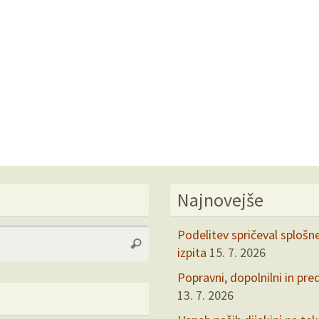
Najnovejše
Search
Podelitev spričeval splošn
Search
for:
izpita
15. 7. 2026
Popravni, dopolnilni in pre
13. 7. 2026