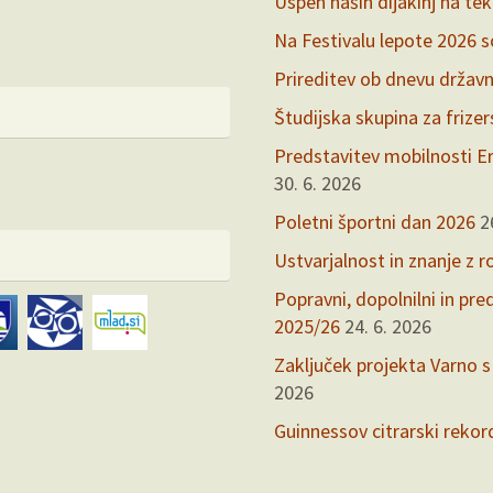
Uspeh naših dijakinj na te
Na Festivalu lepote 2026 so 
Prireditev ob dnevu držav
Študijska skupina za frize
Predstavitev mobilnosti Er
30. 6. 2026
Poletni športni dan 2026
2
Ustvarjalnost in znanje z r
Popravni, dopolnilni in pr
2025/26
24. 6. 2026
Zaključek projekta Varno s
2026
Guinnessov citrarski rekor