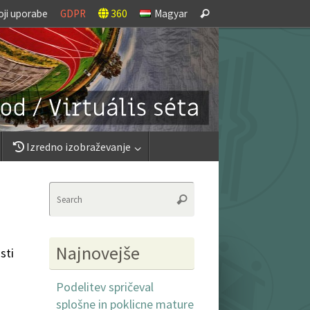
Search
oji uporabe
GDPR
360
Magyar
Search
for:
Izredno izobraževanje
Search
Search
for:
Najnovejše
sti
Podelitev spričeval
splošne in poklicne mature