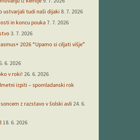
kmovanju iz kemije
9. 7. 2026
ustvarjali tudi naši dijaki
8. 7. 2026
nosti in koncu pouka
7. 7. 2026
rstvo
3. 7. 2026
asmus+ 2026 “Upamo si ciljati višje”
6. 6. 2026
oko v roki!
26. 6. 2026
edmetni izpiti – spomladanski rok
 soncem z razstavo v šolski avli
24. 6.
d
18. 6. 2026