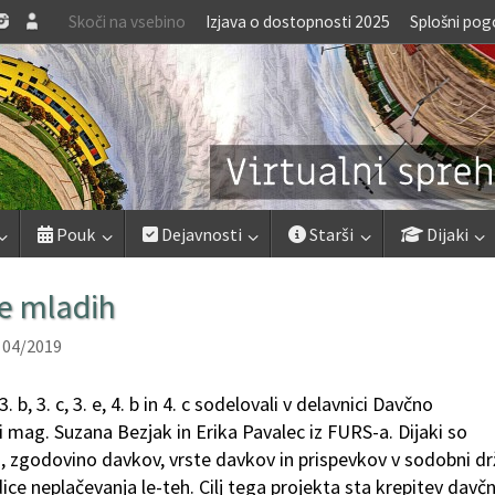
Skoči na vsebino
Izjava o dostopnosti 2025
Splošni pog
Pouk
Dejavnosti
Starši
Dijaki
e mladih
 04/2019
 3. b, 3. c, 3. e, 4. b in 4. c sodelovali v delavnici Davčno
i mag. Suzana Bezjak in Erika Pavalec iz FURS-a. Dijaki so
ki, zgodovino davkov, vrste davkov in prispevkov v sodobni dr
ce neplačevanja le-teh. Cilj tega projekta sta krepitev davč