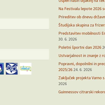
Uspeh naših dijakinj na te
Na Festivalu lepote 2026 so 
Prireditev ob dnevu držav
Študijska skupina za frize
Predstavitev mobilnosti Er
30. 6. 2026
Poletni športni dan 2026
2
Ustvarjalnost in znanje z r
Popravni, dopolnilni in pr
2025/26
24. 6. 2026
Zaključek projekta Varno s
2026
Guinnessov citrarski rekor