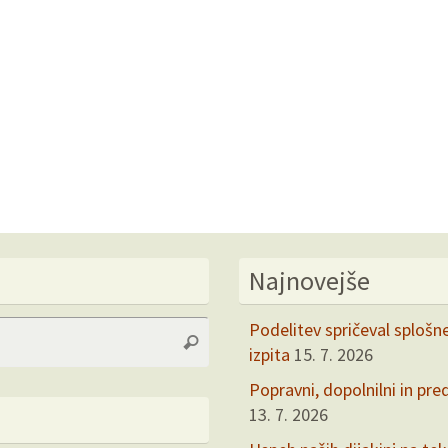
Najnovejše
Search
Podelitev spričeval splošn
Search
for:
izpita
15. 7. 2026
Popravni, dopolnilni in pre
13. 7. 2026