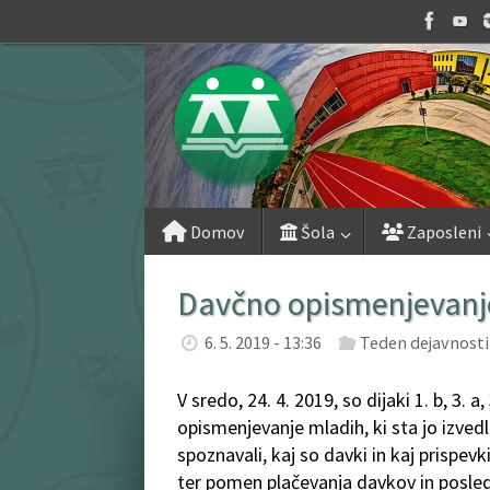
Skip
to
content
Skip
Domov
Šola
Zaposleni
to
content
Davčno opismenjevanj
6. 5. 2019 - 13:36
Teden dejavnosti
V sredo, 24. 4. 2019, so dijaki 1. b, 3. a,
opismenjevanje mladih, ki sta jo izvedl
spoznavali, kaj so davki in kaj prispev
ter pomen plačevanja davkov in posledi