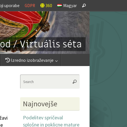
Search
oji uporabe
GDPR
360
Magyar
Search
for:
Izredno izobraževanje
Search
Search
for:
Najnovejše
Podelitev spričeval
žavi
splošne in poklicne mature
ne