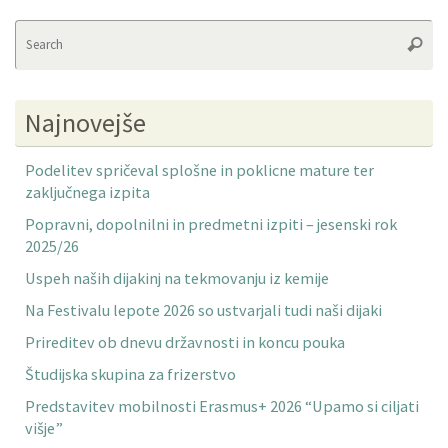
Se
Searc
fo
Najnovejše
Podelitev spričeval splošne in poklicne mature ter
zaključnega izpita
Popravni, dopolnilni in predmetni izpiti – jesenski rok
2025/26
Uspeh naših dijakinj na tekmovanju iz kemije
Na Festivalu lepote 2026 so ustvarjali tudi naši dijaki
Prireditev ob dnevu državnosti in koncu pouka
Študijska skupina za frizerstvo
Predstavitev mobilnosti Erasmus+ 2026 “Upamo si ciljati
višje”