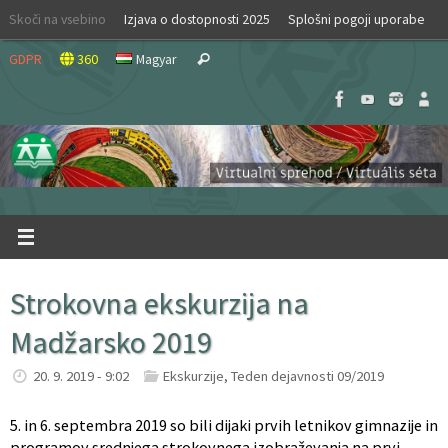
Skip
Skoči na vsebino
Izjava o dostopnosti 2025
Splošni pogoji uporabe
to
Search
content
GDPR
360
Magyar
Search
for:
Strokovna ekskurzija na
Madžarsko 2019
20. 9. 2019 - 9:02
Ekskurzije
,
Teden dejavnosti 09/2019
5. in 6. septembra 2019 so bili dijaki prvih letnikov gimnazije in
programov srednjega strokovnega izobraževanja na prvi