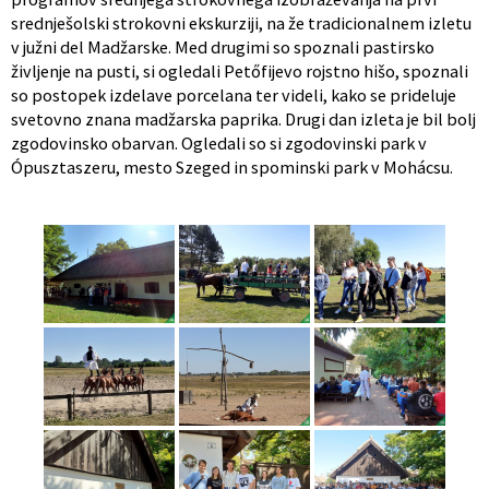
srednješolski strokovni ekskurziji, na že tradicionalnem izletu
v južni del Madžarske. Med drugimi so spoznali pastirsko
življenje na pusti, si ogledali Petőfijevo rojstno hišo, spoznali
so postopek izdelave porcelana ter videli, kako se prideluje
svetovno znana madžarska paprika. Drugi dan izleta je bil bolj
zgodovinsko obarvan. Ogledali so si zgodovinski park v
Ópusztaszeru, mesto Szeged in spominski park v Mohácsu.