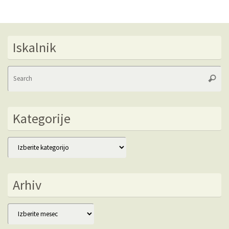
Iskalnik
Se
Searc
fo
Kategorije
Kategorije
Arhiv
Arhiv