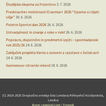
Študijska skupina za frizerstvo
3. 7. 2026
Predstavitev mobilnosti Erasmus+ 2026 “Upamo si ciljati
višje”
30. 6. 2026
Poletni športni dan 2026
26. 6. 2026
Ustvarjalnost in znanje z roko v roki!
26. 6. 2026
Popravni, dopolnilni in predmetni izpiti – spomladanski
rok 2025/26
24. 6. 2026
Zaključek projekta Varno s soncem z razstavo v šolski avli
24. 6. 2026
Guinnessov citrarski rekord
18. 6. 2026
(C) 2016-2025 Dvojezična srednja šola Lendava/Kétnyelvű Középiskola,
Lendva
Ikone: rawpixel.com / Freepik