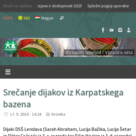
Skip
Skoči na vsebino
Izjava o dostopnosti 2025
Splošni pogoji uporabe
to
Search
content
GDPR
360
Magyar
Search
for:
Srečanje dijakov iz Karpatskega
bazena
17. 9. 2019 - 14:24
Kronika
Dijaki DSŠ Lendava (Sarah Abraham, Lucija Bažika, Lucija Šetar
in Péter Császár iz 3. a-razreda ter Filip Hozjan iz 3. d-razreda)