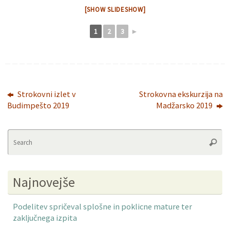
[SHOW SLIDESHOW]
1
2
3
►
Strokovni izlet v
Strokovna ekskurzija na
Budimpešto 2019
Madžarsko 2019
Se
Searc
fo
Najnovejše
Podelitev spričeval splošne in poklicne mature ter
zaključnega izpita