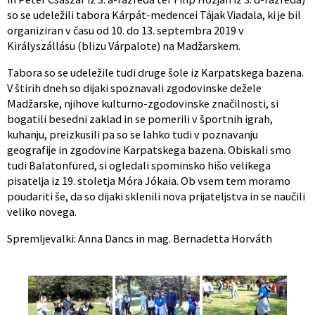
so se udeležili tabora Kárpát-medencei Tájak Viadala, ki je bil
organiziran v času od 10. do 13. septembra 2019 v
Királyszállásu (blizu Várpalote) na Madžarskem.
Tabora so se udeležile tudi druge šole iz Karpatskega bazena.
V štirih dneh so dijaki spoznavali zgodovinske dežele
Madžarske, njihove kulturno-zgodovinske značilnosti, si
bogatili besedni zaklad in se pomerili v športnih igrah,
kuhanju, preizkusili pa so se lahko tudi v poznavanju
geografije in zgodovine Karpatskega bazena. Obiskali smo
tudi Balatonfüred, si ogledali spominsko hišo velikega
pisatelja iz 19. stoletja Móra Jókaia. Ob vsem tem moramo
poudariti še, da so dijaki sklenili nova prijateljstva in se naučili
veliko novega.
Spremljevalki: Anna Dancs in mag. Bernadetta Horváth