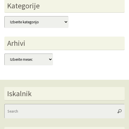
Kategorije
Kategorije
Arhivi
Arhivi
Iskalnik
Se
Searc
fo