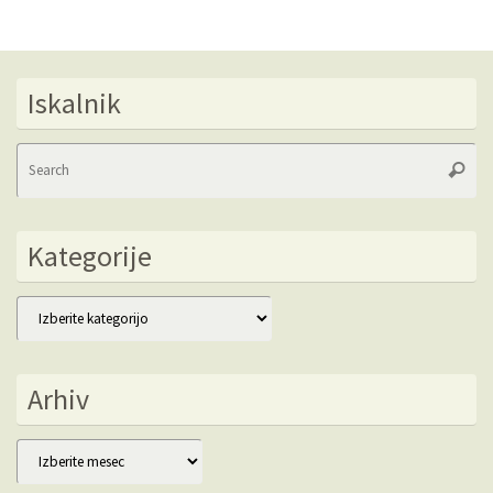
Iskalnik
Se
Searc
fo
Kategorije
Kategorije
Arhiv
Arhiv