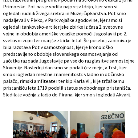
Primorsko. Pot nas je vodila najprej v Idrijo, kjer smo si
ogledali rudnik živega srebra in Muzej čipkarstva. Pot smo
nadaljevali v Pivko, v Park vojaške zgodovine, kjer smo si
ogledali tankovsko-artilerijske zbirke iz časa 2. svetovne
vojne in obdobja ameriške vojaške pomoči Jugoslaviji po 2.
svetovni vojni ter manjše zbirke letal. Še posebej zanimiva je
bila razstava Pot v samostojnost, kjer je kronološko
predstavljeno obdobje slovenskega osamosvajanja od
začetka razpada Jugoslavije pa vse do razglasitve samostojne
Slovenije. Naslednji dan smo se podali čez mejo, v Trst, kjer
smo si ogledali mestne znamenitosti: vladno in občinsko
palačo, rimski amfiteater ter kip Karla VI., ki je tržaškemu
pristanišču leta 1719 podelil status svobodnega pristanišča.
Sledila je vožnja z ladjo do Pirana, kjer smo si ogledali Akvarij.