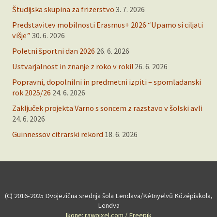
Študijska skupina za frizerstvo
3. 7. 2026
Predstavitev mobilnosti Erasmus+ 2026 “Upamo si ciljati
višje”
30. 6. 2026
Poletni športni dan 2026
26. 6. 2026
Ustvarjalnost in znanje z roko v roki!
26. 6. 2026
Popravni, dopolnilni in predmetni izpiti – spomladanski
rok 2025/26
24. 6. 2026
Zaključek projekta Varno s soncem z razstavo v šolski avli
24. 6. 2026
Guinnessov citrarski rekord
18. 6. 2026
(C) 2016-2025 Dvojezična srednja šola Lendava/Kétnyelvű Középiskola,
Lendva
Ikone: rawpixel.com / Freepik