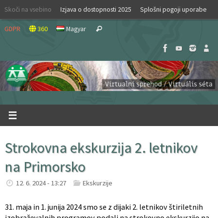
Skip
Skoči na vsebino
Izjava o dostopnosti 2025
Splošni pogoji uporabe
to
Search
content
GDPR
360
Magyar
Search
for:
Strokovna ekskurzija 2. letnikov
na Primorsko
12. 6. 2024 - 13:27
Ekskurzije
31. maja in 1. junija 2024 smo se z dijaki 2. letnikov štiriletnih
izobraževalnih programov podali na strokovno ekskurzijo na