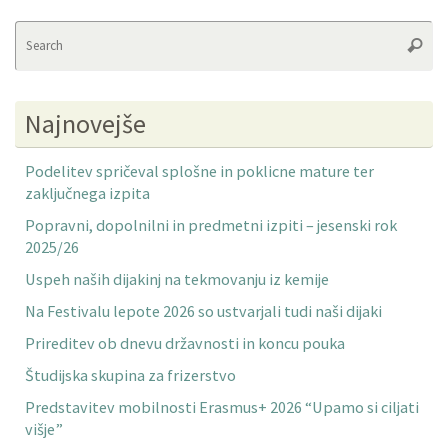
Se
Searc
fo
Najnovejše
Podelitev spričeval splošne in poklicne mature ter
zaključnega izpita
Popravni, dopolnilni in predmetni izpiti – jesenski rok
2025/26
Uspeh naših dijakinj na tekmovanju iz kemije
Na Festivalu lepote 2026 so ustvarjali tudi naši dijaki
Prireditev ob dnevu državnosti in koncu pouka
Študijska skupina za frizerstvo
Predstavitev mobilnosti Erasmus+ 2026 “Upamo si ciljati
višje”