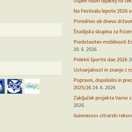
Uspeh naših dijakinj na te
Na Festivalu lepote 2026 so 
Prireditev ob dnevu držav
Študijska skupina za frize
Predstavitev mobilnosti Er
30. 6. 2026
Poletni športni dan 2026
2
Ustvarjalnost in znanje z r
Popravni, dopolnilni in pr
2025/26
24. 6. 2026
Zaključek projekta Varno s
2026
Guinnessov citrarski rekor