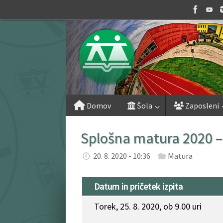
Skip
to
content
Skip
Domov
Šola
Zaposleni
to
content
Splošna matura 2020 – 
20. 8. 2020 - 10:36
Matura
Datum in pričetek izpita
Torek, 25. 8. 2020, ob 9.00 uri