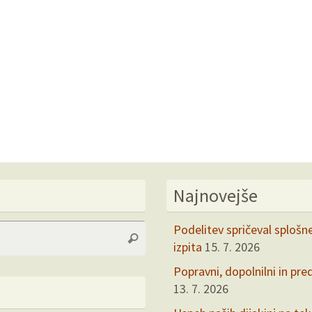
Najnovejše
Search
Podelitev spričeval splošn
Search
for:
izpita
15. 7. 2026
Popravni, dopolnilni in pre
13. 7. 2026