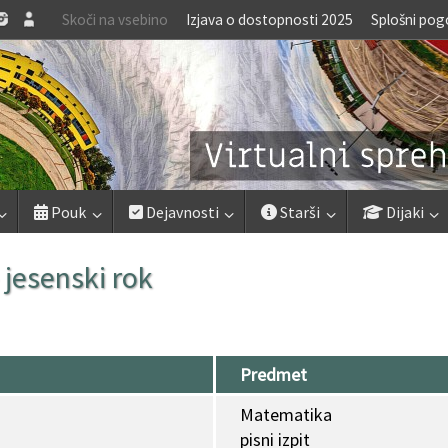
Skoči na vsebino
Izjava o dostopnosti 2025
Splošni pog
Pouk
Dejavnosti
Starši
Dijaki
jesenski rok
Predmet
Matematika
pisni izpit