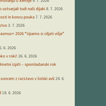
kmovanju iz kemije
9. 7. 2026
ustvarjali tudi naši dijaki
8. 7. 2026
nosti in koncu pouka
7. 7. 2026
rstvo
3. 7. 2026
asmus+ 2026 “Upamo si ciljati višje”
6. 6. 2026
oko v roki!
26. 6. 2026
edmetni izpiti – spomladanski rok
 soncem z razstavo v šolski avli
24. 6.
d
18. 6. 2026