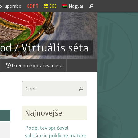
Search
oji uporabe
GDPR
360
Magyar
Search
for:
Izredno izobraževanje
Search
Search
for:
Najnovejše
Podelitev spričeval
splošne in poklicne mature