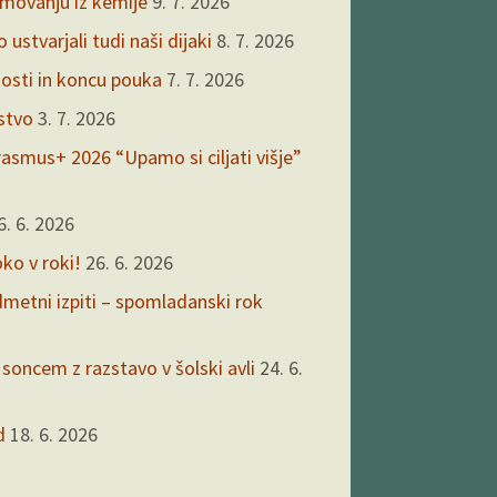
kmovanju iz kemije
9. 7. 2026
ustvarjali tudi naši dijaki
8. 7. 2026
nosti in koncu pouka
7. 7. 2026
rstvo
3. 7. 2026
asmus+ 2026 “Upamo si ciljati višje”
6. 6. 2026
oko v roki!
26. 6. 2026
edmetni izpiti – spomladanski rok
 soncem z razstavo v šolski avli
24. 6.
d
18. 6. 2026