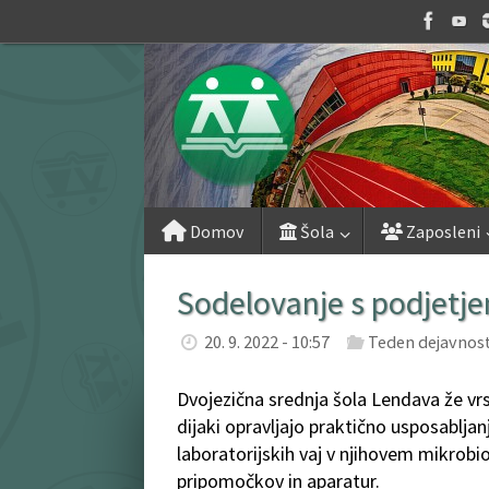
Skip
to
content
Skip
Domov
Šola
Zaposleni
to
content
Sodelovanje s podjetj
20. 9. 2022 - 10:57
Teden dejavnost
Dvojezična srednja šola Lendava že vr
dijaki opravljajo praktično usposabljan
laboratorijskih vaj v njihovem mikrob
pripomočkov in aparatur.