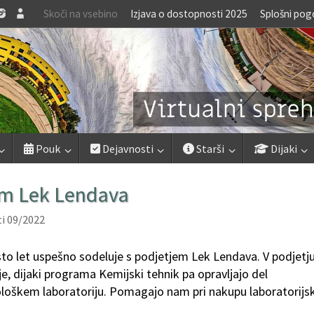
Skoči na vsebino
Izjava o dostopnosti 2025
Splošni pog
Pouk
Dejavnosti
Starši
Dijaki
em Lek Lendava
i 09/2022
sto let uspešno sodeluje s podjetjem Lek Lendava. V podjetju
je, dijaki programa Kemijski tehnik pa opravljajo del
iološkem laboratoriju. Pomagajo nam pri nakupu laboratorijs