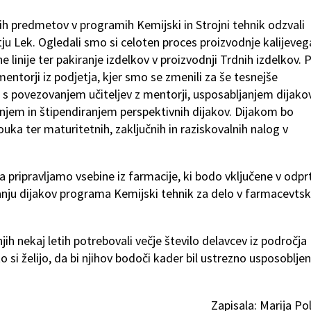
nih predmetov v programih Kemijski in Strojni tehnik odzvali
etju Lek. Ogledali smo si celoten proces proizvodnje kalijeveg
ne linije ter pakiranje izdelkov v proizvodnji Trdnih izdelkov. 
entorji iz podjetja, kjer smo se zmenili za še tesnejše
 s povezovanjem učiteljev z mentorji, usposabljanjem dijako
anjem in štipendiranjem perspektivnih dijakov. Dijakom bo
ka ter maturitetnih, zaključnih in raziskovalnih nalog v
a pripravljamo vsebine iz farmacije, ki bodo vključene v odprt
nju dijakov programa Kemijski tehnik za delo v farmacevtsk
ih nekaj letih potrebovali večje število delavcev iz področja
o si želijo, da bi njihov bodoči kader bil ustrezno usposobljen
Zapisala: Marija Po