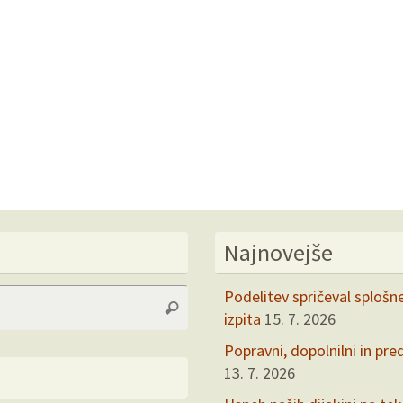
Najnovejše
Search
Podelitev spričeval splošn
Search
for:
izpita
15. 7. 2026
Popravni, dopolnilni in pre
13. 7. 2026