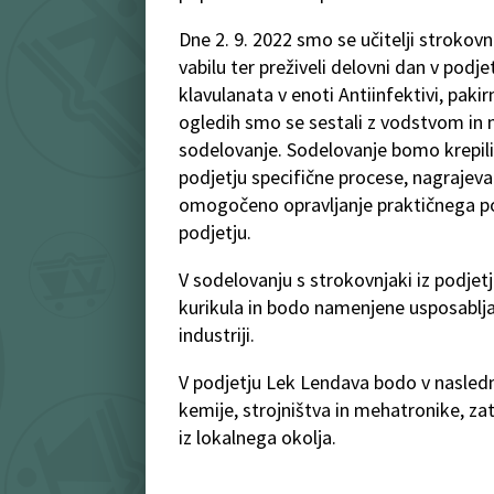
Dne 2. 9. 2022 smo se učitelji strokov
vabilu ter preživeli delovni dan v podj
klavulanata v enoti Antiinfektivi, pakir
ogledih smo se sestali z vodstvom in m
sodelovanje. Sodelovanje bomo krepili
podjetju specifične procese, nagrajev
omogočeno opravljanje praktičnega pou
podjetju.
V sodelovanju s strokovnjaki iz podjetj
kurikula in bodo namenjene usposablja
industriji.
V podjetju Lek Lendava bodo v naslednj
kemije, strojništva in mehatronike, zat
iz lokalnega okolja.