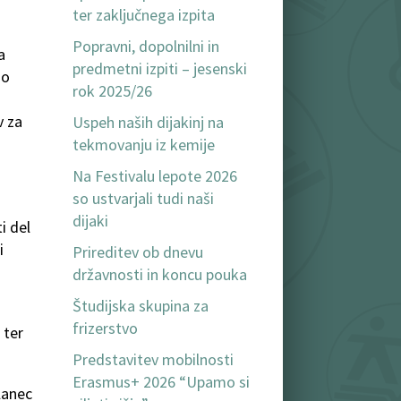
ter zaključnega izpita
Popravni, dopolnilni in
a
predmetni izpiti – jesenski
Po
rok 2025/26
v za
Uspeh naših dijakinj na
tekmovanju iz kemije
Na Festivalu lepote 2026
so ustvarjali tudi naši
dijaki
i del
i
Prireditev ob dnevu
državnosti in koncu pouka
Študijska skupina za
frizerstvo
 ter
Predstavitev mobilnosti
Erasmus+ 2026 “Upamo si
lanec