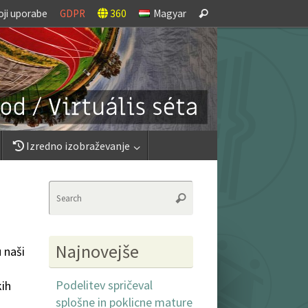
Search
oji uporabe
GDPR
360
Magyar
Search
for:
Izredno izobraževanje
Search
Search
for:
Najnovejše
 naši
Podelitev spričeval
kih
splošne in poklicne mature