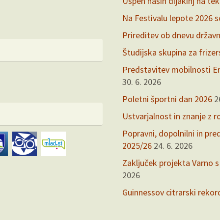
Uspeh naših dijakinj na te
Na Festivalu lepote 2026 so 
Prireditev ob dnevu držav
Študijska skupina za frize
Predstavitev mobilnosti Er
30. 6. 2026
Poletni športni dan 2026
2
Ustvarjalnost in znanje z r
Popravni, dopolnilni in pr
2025/26
24. 6. 2026
Zaključek projekta Varno s
2026
Guinnessov citrarski rekor