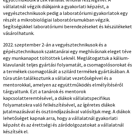
vállalatnál végzik diákjaink a gyakorlati képzést, a
vegyésztechnikusok pedig a laboratóriumi gyakorlatok egy
részét a mikrobiológiai laboratóriumukban végzik.
Segítségükkel laboratóriumi berendezéseket és készülékeket
vásárolhatunk.
2022. szeptember 2-án a vegyésztechnikusok és a
gépésztechnikusok szaktanárai egy meghívásnak eleget téve
egy munkanapot töltöttek Leknél. Meglátogattuk a kálium-
klavulanát teljes gyártási folyamatát, a csomagolósorokat és
a termékek csomagolását a szilárd termékek gyártásában. A
túra után találkoztunk a vállalat vezetőségével és a
mentorokkal, amelyen az együttműködés elmélyítéséről
tárgyaltunk. Ezt a tanárok és mentorok
kapcsolatteremtésével, a diákok vállalatspecifikus
folyamatokra való felkészítésével, az ígéretes diákok
jutalmazásával és ösztöndíjazásával valósítjuk meg. A diákok
lehetőséget kapnak arra, hogy a vállalatnál gyakorlati
képzést és az érettségi és záródolgozatokat a vállalatnál
készítsék el.