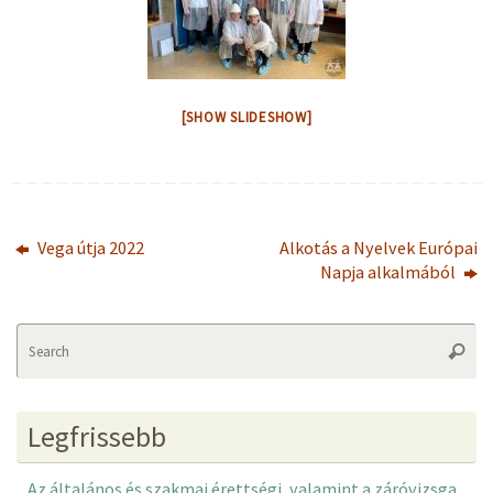
[SHOW SLIDESHOW]
Vega útja 2022
Alkotás a Nyelvek Európai
Napja alkalmából
Se
Searc
fo
Legfrissebb
Az általános és szakmai érettségi, valamint a záróvizsga