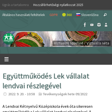
Skip
Ugrás a tartalomra
Hozzáférhetőségi nyilatkozat 2025
to
S
content
Általános használati feltételek
GDPR
360
Slovenščina
Search
fo
Együttműködés Lek vállalat
lendvai részlegével
2022. 9. 20. - 10:58
Tevékenységek hete 09/2022
A Lendvai Kétnyelvű Középiskola évek óta sikeresen
együttműködik a Lek vállalat lendvai részlegével. A