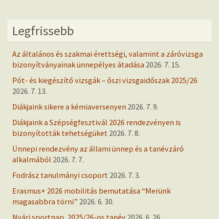
Legfrissebb
Az általános és szakmai érettségi, valamint a záróvizsga
bizonyítványainak ünnepélyes átadása
2026. 7. 15.
Pót- és kiegészítő vizsgák – őszi vizsgaidőszak 2025/26
2026. 7. 13.
Diákjaink sikere a kémiaversenyen
2026. 7. 9.
Diákjaink a Szépségfesztivál 2026 rendezvényen is
bizonyították tehetségüket
2026. 7. 8.
Ünnepi rendezvény az állami ünnep és a tanévzáró
alkalmából
2026. 7. 7.
Fodrász tanulmányi csoport
2026. 7. 3.
Erasmus+ 2026 mobilitás bemutatása “Merünk
magasabbra törni”
2026. 6. 30.
Nyári sportnap, 2025/26-os tanév
2026. 6. 26.