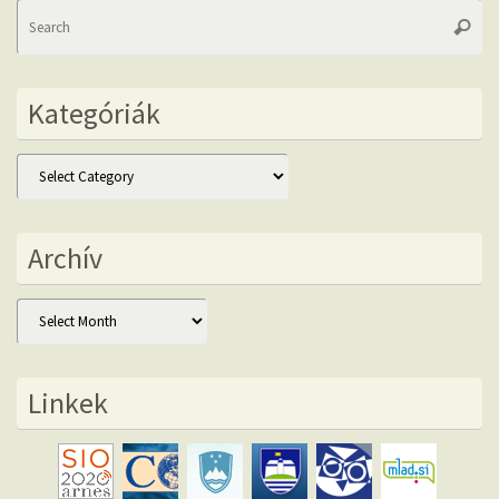
Se
Searc
fo
Kategóriák
Kategóriák
Archív
Archív
Linkek