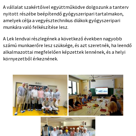
A vállalat szakértőivel együttműködve dolgozunk a tanterv
nyitott részébe beépítendő gyógyszeripari tartalmakon,
amelyek célja a vegyésztechnikus diákok gyógyszeripari
munkára való felkészítése lesz.
A Lek lendvai részlegének a következő években nagyobb
számú munkaerőre lesz szüksége, és azt szeretnék, ha leendő
alkalmazottai megfelelően képzettek lennének, és a helyi
környezetből érkeznének.