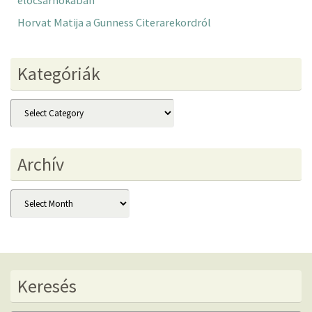
előcsarnokában
Horvat Matija a Gunness Citerarekordról
Kategóriák
Kategóriák
Archív
Archív
Keresés