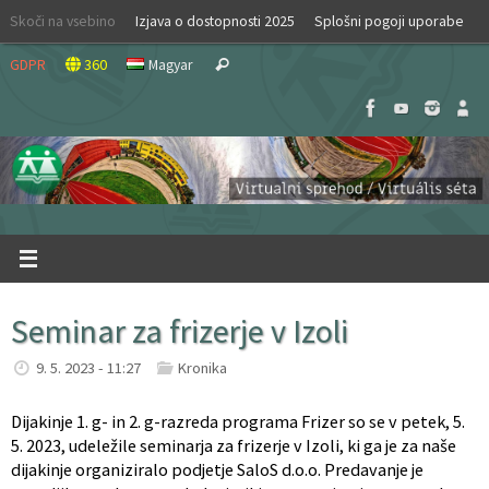
Skip
Skoči na vsebino
Izjava o dostopnosti 2025
Splošni pogoji uporabe
to
Search
content
GDPR
360
Magyar
Search
for:
Seminar za frizerje v Izoli
9. 5. 2023 - 11:27
Kronika
Dijakinje 1. g- in 2. g-razreda programa Frizer so se v petek, 5.
5. 2023, udeležile seminarja za frizerje v Izoli, ki ga je za naše
dijakinje organiziralo podjetje SaloS d.o.o. Predavanje je