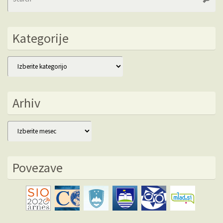
fo
Kategorije
Kategorije
Arhiv
Arhiv
Povezave