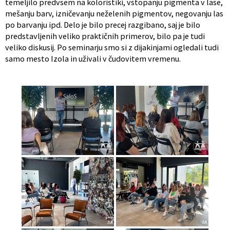
temeljilo predvsem na koloristiki, vstopanju pigmenta v lase,
mešanju barv, izničevanju neželenih pigmentov, negovanju las
po barvanju ipd. Delo je bilo precej razgibano, saj je bilo
predstavljenih veliko praktičnih primerov, bilo pa je tudi
veliko diskusij. Po seminarju smo si z dijakinjami ogledali tudi
samo mesto Izola in uživali v čudovitem vremenu.