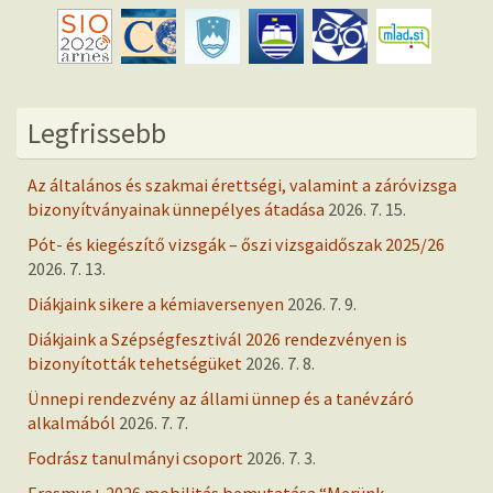
Legfrissebb
Az általános és szakmai érettségi, valamint a záróvizsga
bizonyítványainak ünnepélyes átadása
2026. 7. 15.
Pót- és kiegészítő vizsgák – őszi vizsgaidőszak 2025/26
2026. 7. 13.
Diákjaink sikere a kémiaversenyen
2026. 7. 9.
Diákjaink a Szépségfesztivál 2026 rendezvényen is
bizonyították tehetségüket
2026. 7. 8.
Ünnepi rendezvény az állami ünnep és a tanévzáró
alkalmából
2026. 7. 7.
Fodrász tanulmányi csoport
2026. 7. 3.
Erasmus+ 2026 mobilitás bemutatása “Merünk