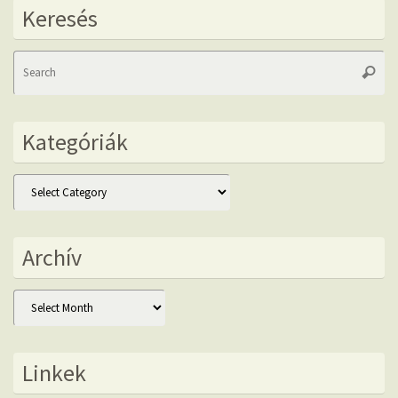
Keresés
Se
Searc
fo
Kategóriák
Kategóriák
Archív
Archív
Linkek