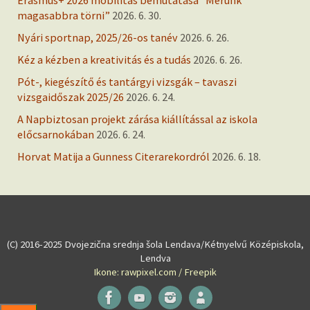
magasabbra törni”
2026. 6. 30.
Nyári sportnap, 2025/26-os tanév
2026. 6. 26.
Kéz a kézben a kreativitás és a tudás
2026. 6. 26.
Pót-, kiegészítő és tantárgyi vizsgák – tavaszi
vizsgaidőszak 2025/26
2026. 6. 24.
A Napbiztosan projekt zárása kiállítással az iskola
előcsarnokában
2026. 6. 24.
Horvat Matija a Gunness Citerarekordról
2026. 6. 18.
(C) 2016-2025 Dvojezična srednja šola Lendava/Kétnyelvű Középiskola,
Lendva
Ikone: rawpixel.com / Freepik