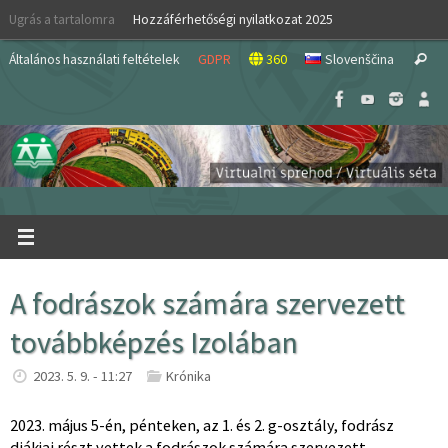
Skip
Ugrás a tartalomra
Hozzáférhetőségi nyilatkozat 2025
to
S
content
Általános használati feltételek
GDPR
360
Slovenščina
Search
fo
A fodrászok számára szervezett
továbbképzés Izolában
2023. 5. 9. - 11:27
Krónika
2023. május 5-én, pénteken, az 1. és 2. g-osztály, fodrász
diákjai részt vettek a fodrászok számára szervezett