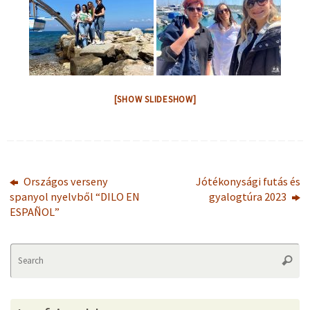
[SHOW SLIDESHOW]
Országos verseny
Jótékonysági futás és
spanyol nyelvből “DILO EN
gyalogtúra 2023
ESPAÑOL”
Se
Searc
fo