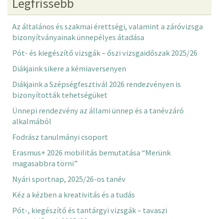
Legfrissebb
Az általános és szakmai érettségi, valamint a záróvizsga
bizonyítványainak ünnepélyes átadása
Pót- és kiegészítő vizsgák – őszi vizsgaidőszak 2025/26
Diákjaink sikere a kémiaversenyen
Diákjaink a Szépségfesztivál 2026 rendezvényen is
bizonyították tehetségüket
Ünnepi rendezvény az állami ünnep és a tanévzáró
alkalmából
Fodrász tanulmányi csoport
Erasmus+ 2026 mobilitás bemutatása “Merünk
magasabbra törni”
Nyári sportnap, 2025/26-os tanév
Kéz a kézben a kreativitás és a tudás
Pót-, kiegészítő és tantárgyi vizsgák – tavaszi