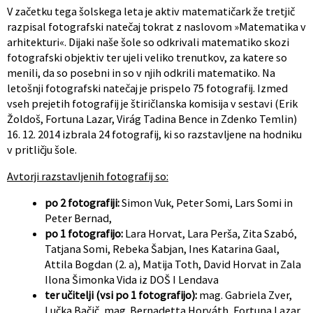
V začetku tega šolskega leta je aktiv matematičark že tretjič
razpisal fotografski natečaj tokrat z naslovom »Matematika v
arhitekturi«. Dijaki naše šole so odkrivali matematiko skozi
fotografski objektiv ter ujeli veliko trenutkov, za katere so
menili, da so posebni in so v njih odkrili matematiko. Na
letošnji fotografski natečaj je prispelo 75 fotografij. Izmed
vseh prejetih fotografij je štiričlanska komisija v sestavi (Erik
Žoldoš, Fortuna Lazar, Virág Tadina Bence in Zdenko Temlin)
16. 12. 2014 izbrala 24 fotografij, ki so razstavljene na hodniku
v pritličju šole.
Avtorji razstavljenih fotografij so:
po 2 fotografiji:
Simon Vuk, Peter Somi, Lars Somi in
Peter Bernad,
po 1 fotografijo:
Lara Horvat, Lara Perša, Zita Szabó,
Tatjana Somi, Rebeka Šabjan, Ines Katarina Gaal,
Attila Bogdan (2. a), Matija Toth, David Horvat in Zala
Ilona Šimonka Vida iz DOŠ I Lendava
ter učitelji (vsi po 1 fotografijo):
mag. Gabriela Zver,
Lučka Bačič, mag. Bernadetta Horváth, Fortuna Lazar,