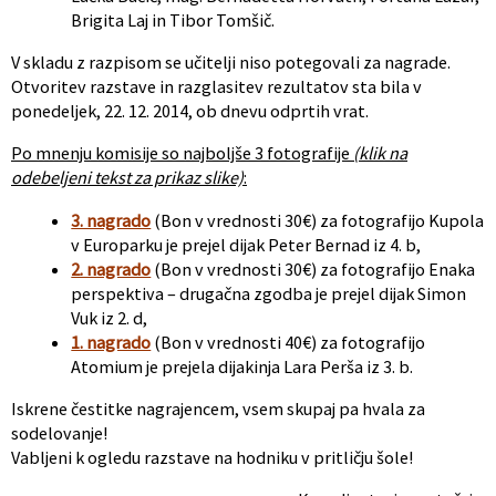
Brigita Laj in Tibor Tomšič.
V skladu z razpisom se učitelji niso potegovali za nagrade.
Otvoritev razstave in razglasitev rezultatov sta bila v
ponedeljek, 22. 12. 2014, ob dnevu odprtih vrat.
Po mnenju komisije so najboljše 3 fotografije
(klik na
odebeljeni tekst za prikaz slike)
:
3. nagrado
(Bon v vrednosti 30€) za fotografijo Kupola
v Europarku je prejel dijak Peter Bernad iz 4. b,
2. nagrado
(Bon v vrednosti 30€) za fotografijo Enaka
perspektiva – drugačna zgodba je prejel dijak Simon
Vuk iz 2. d,
1. nagrado
(Bon v vrednosti 40€) za fotografijo
Atomium je prejela dijakinja Lara Perša iz 3. b.
Iskrene čestitke nagrajencem, vsem skupaj pa hvala za
sodelovanje!
Vabljeni k ogledu razstave na hodniku v pritličju šole!