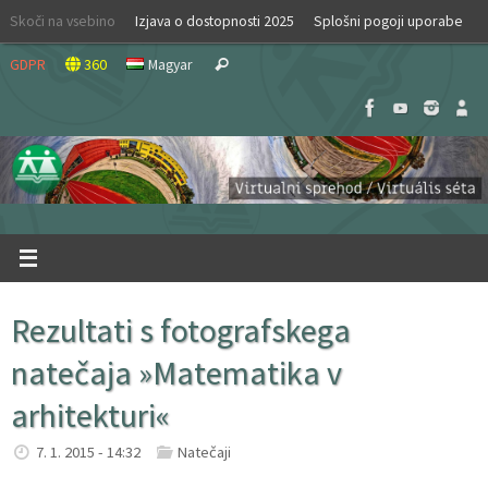
Skip
Skoči na vsebino
Izjava o dostopnosti 2025
Splošni pogoji uporabe
to
Search
content
GDPR
360
Magyar
Search
for:
Rezultati s fotografskega
natečaja »Matematika v
arhitekturi«
7. 1. 2015 - 14:32
Natečaji