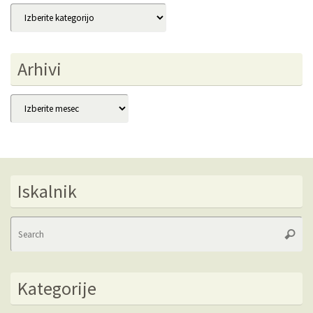
Kategorije
Arhivi
Arhivi
Iskalnik
Se
Searc
fo
Kategorije