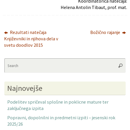
Koordinatorica natečaja:
Helena Antolin Tibaut, prof. mat.
Rezultati natečaja
Božično rajanje
Književniki in njihova dela v
svetu doodlov 2015
Se
Searc
fo
Najnovejše
Podelitev spričeval splošne in poklicne mature ter
zaključnega izpita
Popravni, dopolnilni in predmetni izpiti – jesenski rok
2025/26