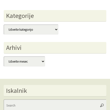
Kategorije
Kategorije
Arhivi
Arhivi
Iskalnik
Se
Searc
fo