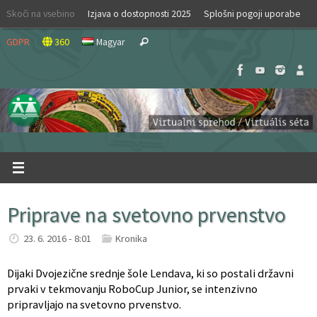
Skip
Skoči na vsebino
Izjava o dostopnosti 2025
Splošni pogoji uporabe
to
Search
content
GDPR
360
Magyar
Search
for:
Priprave na svetovno prvenstvo
23. 6. 2016 - 8:01
Kronika
Dijaki Dvojezične srednje šole Lendava, ki so postali državni
prvaki v tekmovanju RoboCup Junior, se intenzivno
pripravljajo na svetovno prvenstvo.