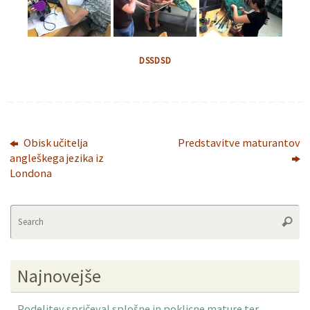
DSSDSD
Obisk učitelja
Predstavitve maturantov
angleškega jezika iz
Londona
Se
Searc
fo
Najnovejše
Podelitev spričeval splošne in poklicne mature ter