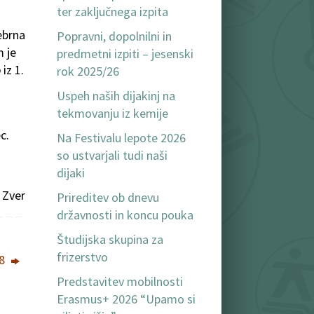
ter zaključnega izpita
ebrna
Popravni, dopolnilni in
m je
predmetni izpiti – jesenski
o
iz 1.
rok 2025/26
Uspeh naših dijakinj na
tekmovanju iz kemije
c.
Na Festivalu lepote 2026
so ustvarjali tudi naši
dijaki
 Zver
Prireditev ob dnevu
državnosti in koncu pouka
Študijska skupina za
frizerstvo
18
Predstavitev mobilnosti
Erasmus+ 2026 “Upamo si