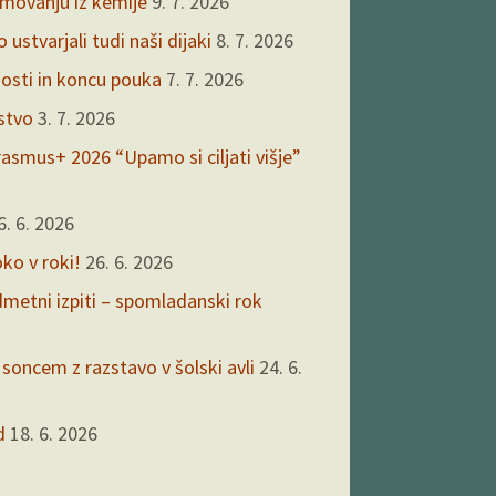
kmovanju iz kemije
9. 7. 2026
ustvarjali tudi naši dijaki
8. 7. 2026
nosti in koncu pouka
7. 7. 2026
rstvo
3. 7. 2026
asmus+ 2026 “Upamo si ciljati višje”
6. 6. 2026
oko v roki!
26. 6. 2026
edmetni izpiti – spomladanski rok
 soncem z razstavo v šolski avli
24. 6.
d
18. 6. 2026