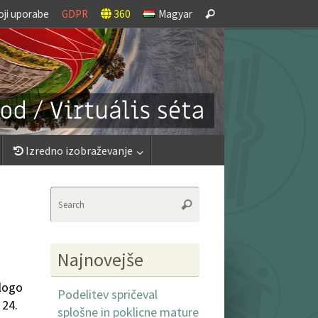
Search
oji uporabe
GDPR
360
Magyar
Search
for:
Izredno izobraževanje
Search
Search
for:
Najnovejše
alogo
Podelitev spričeval
 24.
splošne in poklicne mature