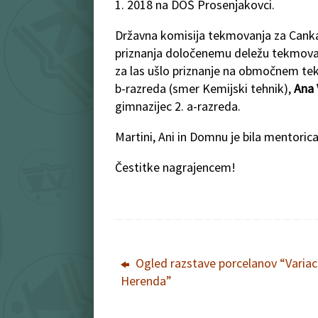
1. 2018 na DOŠ Prosenjakovci.
Državna komisija tekmovanja za Cankar
priznanja določenemu deležu tekmovalcev
za las ušlo priznanje na območnem tek
b-razreda (smer Kemijski tehnik),
Ana 
gimnazijec 2. a-razreda.
Martini, Ani in Domnu je bila mentoric
Čestitke nagrajencem!
Ogled razstave porcelanov “Variaci
Herenda”