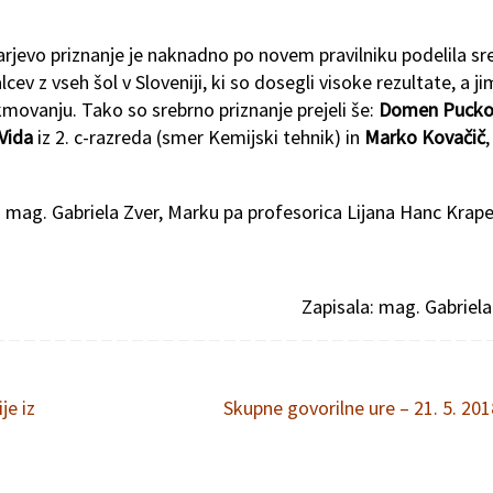
jevo priznanje je naknadno po novem pravilniku podelila sr
 z vseh šol v Sloveniji, ki so dosegli visoke rezultate, a ji
movanju. Tako so srebrno priznanje prejeli še:
Domen Puck
Vida
iz 2. c-razreda (smer Kemijski tehnik) in
Marko Kovačič
,
a mag. Gabriela Zver, Marku pa profesorica Lijana Hanc Krape
Zapisala: mag. Gabriela
je iz
Skupne govorilne ure – 21. 5. 20