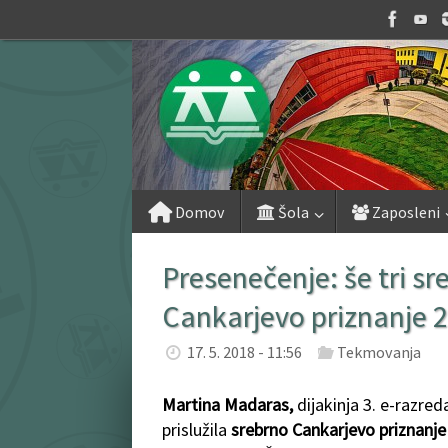
Skip
to
content
Skip
Domov
Šola
Zaposleni
to
content
Presenečenje: še tri s
Cankarjevo priznanje 
17. 5. 2018 - 11:56
Tekmovanja
Martina Madaras
,
dijakinja 3. e-razre
prislužila
srebrno Cankarjevo priznanj