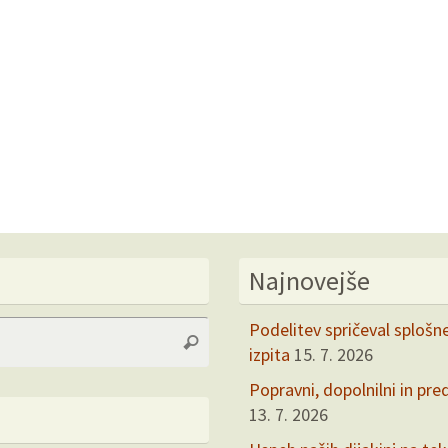
Najnovejše
Search
Podelitev spričeval splošn
Search
for:
izpita
15. 7. 2026
Popravni, dopolnilni in pre
13. 7. 2026