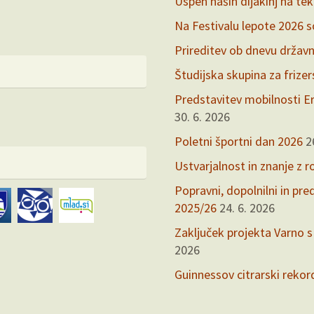
Uspeh naših dijakinj na te
Na Festivalu lepote 2026 so 
Prireditev ob dnevu držav
Študijska skupina za frize
Predstavitev mobilnosti Er
30. 6. 2026
Poletni športni dan 2026
2
Ustvarjalnost in znanje z r
Popravni, dopolnilni in pr
2025/26
24. 6. 2026
Zaključek projekta Varno s
2026
Guinnessov citrarski rekor