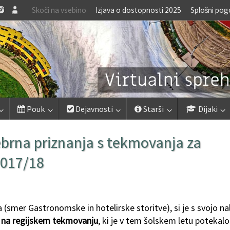
Skoči na vsebino
Izjava o dostopnosti 2025
Splošni pog
Pouk
Dejavnosti
Starši
Dijaki
rebrna priznanja s tekmovanja za
2017/18
da (smer Gastronomske in hotelirske storitve), si je s svojo n
e na regijskem tekmovanju
, ki je v tem šolskem letu potekalo