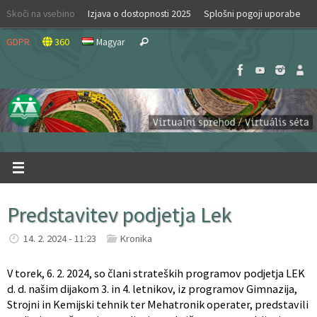
Skip
Skoči na vsebino
Izjava o dostopnosti 2025
Splošni pogoji uporabe
to
Search
content
GDPR
360
Magyar
Search
for:
Predstavitev podjetja Lek
14. 2. 2024 - 11:23
Kronika
V torek, 6. 2. 2024, so člani strateških programov podjetja LEK
d. d. našim dijakom 3. in 4. letnikov, iz programov Gimnazija,
Strojni in Kemijski tehnik ter Mehatronik operater, predstavili