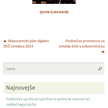
[SHOW SLIDESHOW]
Maturantski ples dijakov
Področno prvenstvo za
DSŠ Lendava 2024
srednje šole v lokostrelstvu
Se
Searc
fo
Najnovejše
Podelitev spričeval splošne in poklicne mature ter
zaključnega izpita