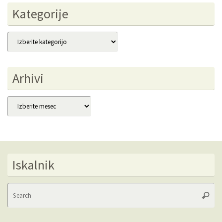
Kategorije
Kategorije
Arhivi
Arhivi
Iskalnik
Se
Searc
fo