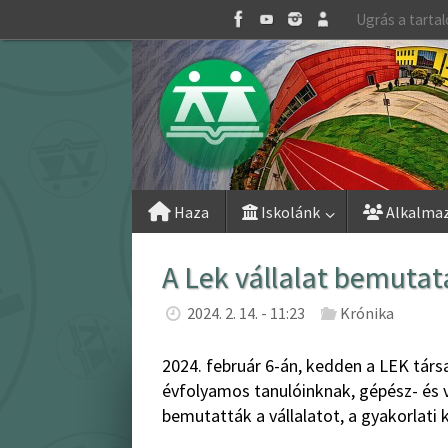
Skip
Ugrás a tarta
to
content
Skip
Haza
Iskolánk
Alkalma
to
content
A Lek vállalat bemutat
2024. 2. 14. - 11:23
Krónika
2024. február 6-án, kedden a LEK társ
évfolyamos tanulóinknak, gépész- és 
bemutatták a vállalatot, a gyakorlati 