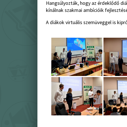
Hangsúlyozták, hogy az érdeklődő diá
kínálnak szakmai ambícióik fejlesztés
A diákok virtuális szemüveggel is kipr