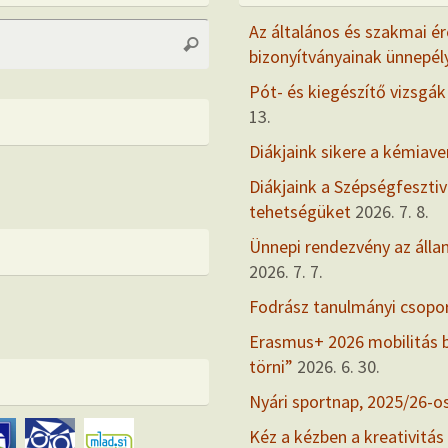
Search
Az általános és szakmai ér
Search
for:
bizonyítványainak ünnepél
Pót- és kiegészítő vizsgák
13.
Diákjaink sikere a kémiav
Diákjaink a Szépségfesztiv
tehetségüket
2026. 7. 8.
Ünnepi rendezvény az álla
2026. 7. 7.
Fodrász tanulmányi csopo
Erasmus+ 2026 mobilitás
törni”
2026. 6. 30.
Nyári sportnap, 2025/26-o
Kéz a kézben a kreativitás