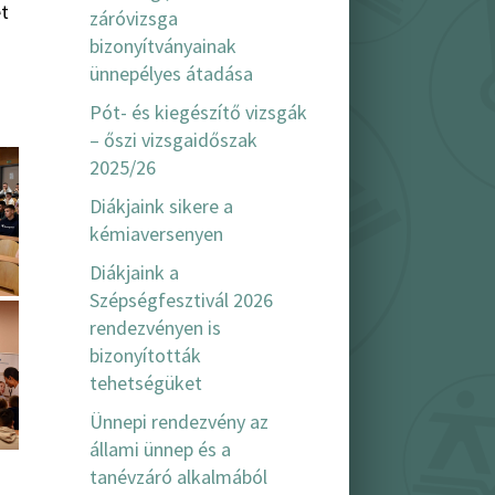
et
záróvizsga
bizonyítványainak
ünnepélyes átadása
Pót- és kiegészítő vizsgák
– őszi vizsgaidőszak
2025/26
Diákjaink sikere a
kémiaversenyen
Diákjaink a
Szépségfesztivál 2026
rendezvényen is
bizonyították
tehetségüket
Ünnepi rendezvény az
állami ünnep és a
tanévzáró alkalmából