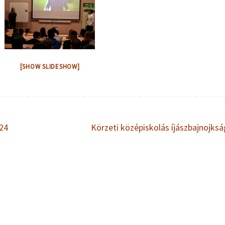
[SHOW SLIDESHOW]
024
Körzeti középiskolás íjászbajnojks