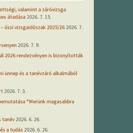
ettségi, valamint a záróvizsga
yes átadása
2026. 7. 15.
 – őszi vizsgaidőszak 2025/26
2026. 7.
ersenyen
2026. 7. 9.
ál 2026 rendezvényen is bizonyították
mi ünnep és a tanévzáró alkalmából
rt
2026. 7. 3.
 bemutatása “Merünk magasabbra
s tanév
2026. 6. 26.
 és a tudás
2026. 6. 26.