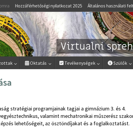
lomra
Hozzáférhetőségi nyilatkozat 2025
Általános használati fel
zottak
Oktatás
Tevékenységek
Szülők
ása
aság stratégiai programjainak tagjai a gimnázium 3. és 4.
vegyésztechnikus, valamint mechatronikai műszerész szako
képzés lehetőségeit, az ösztöndíjakat és a foglalkoztatást.