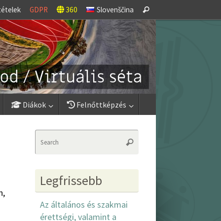
Search
tételek
GDPR
360
Slovenščina
Search
for:
Diákok
Felnőttképzés
Search
Search
for:
Legfrissebb
n,
Az általános és szakmai
érettségi, valamint a