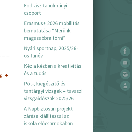
Fodrász tanulmányi
csoport
Erasmus+ 2026 mobilitás
bemutatása “Merünk
magasabbra törni”
Nyári sportnap, 2025/26-
os tanév
Kéz a kézben a kreativitás
és a tudás
ág
Pót-, kiegészítő és
tantárgyi vizsgák – tavaszi
vizsgaidőszak 2025/26
A Napbiztosan projekt
zárása kiállítással az
iskola előcsarnokában