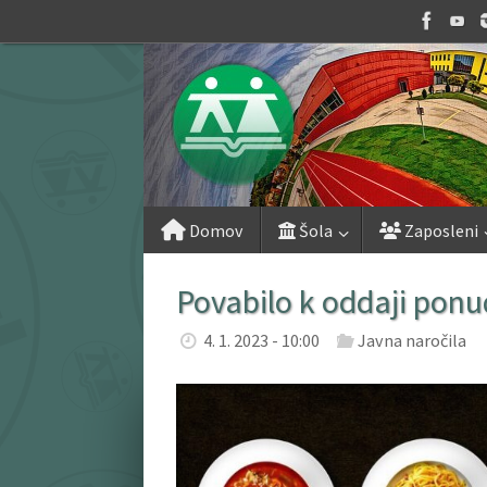
Skip
to
content
Skip
Domov
Šola
Zaposleni
to
content
Povabilo k oddaji ponu
4. 1. 2023 - 10:00
Javna naročila