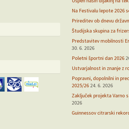
Uspeh naših dijakinj na te
Na Festivalu lepote 2026 so 
Prireditev ob dnevu držav
Študijska skupina za frize
Predstavitev mobilnosti Er
30. 6. 2026
Poletni športni dan 2026
2
Ustvarjalnost in znanje z r
Popravni, dopolnilni in pr
2025/26
24. 6. 2026
Zaključek projekta Varno s
2026
Guinnessov citrarski rekor