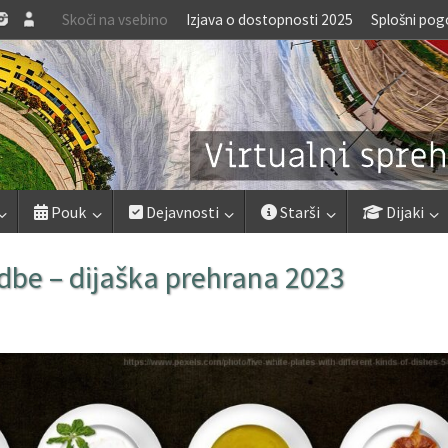
Skoči na vsebino
Izjava o dostopnosti 2025
Splošni pog
Pouk
Dejavnosti
Starši
Dijaki
dbe – dijaška prehrana 2023