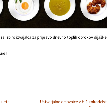
a izbiro izvajalca za pripravo dnevno toplih obrokov dijaške
ure!
u leta
Ustvarjalne delavnice v Hiši rokodelst