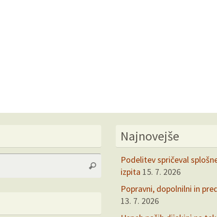
Najnovejše
Search
Podelitev spričeval splošn
Search
for:
izpita
15. 7. 2026
Popravni, dopolnilni in pre
13. 7. 2026