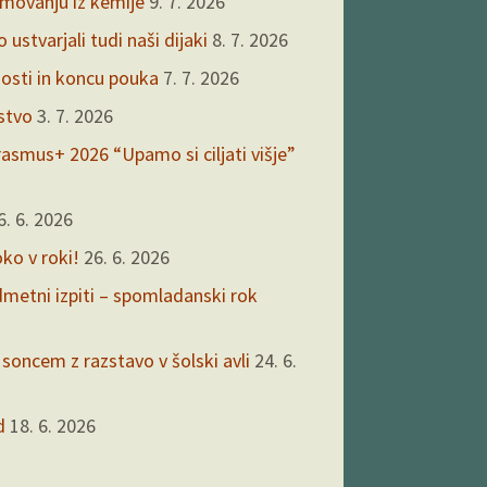
kmovanju iz kemije
9. 7. 2026
ustvarjali tudi naši dijaki
8. 7. 2026
nosti in koncu pouka
7. 7. 2026
rstvo
3. 7. 2026
asmus+ 2026 “Upamo si ciljati višje”
6. 6. 2026
oko v roki!
26. 6. 2026
edmetni izpiti – spomladanski rok
 soncem z razstavo v šolski avli
24. 6.
d
18. 6. 2026