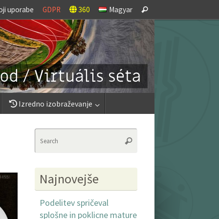
Search
oji uporabe
GDPR
360
Magyar
Search
for:
Izredno izobraževanje
Search
Search
for:
Najnovejše
Podelitev spričeval
splošne in poklicne mature