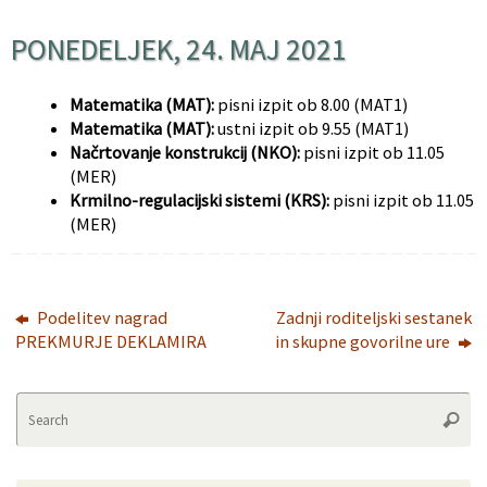
PONEDELJEK, 24. MAJ 2021
Matematika (MAT):
pisni izpit ob 8.00 (MAT1)
Matematika (MAT):
ustni izpit ob 9.55 (MAT1)
Načrtovanje konstrukcij (NKO):
pisni izpit ob 11.05
(MER)
Krmilno-regulacijski sistemi (KRS):
pisni izpit ob 11.05
(MER)
Podelitev nagrad
Zadnji roditeljski sestanek
PREKMURJE DEKLAMIRA
in skupne govorilne ure
Se
Searc
fo