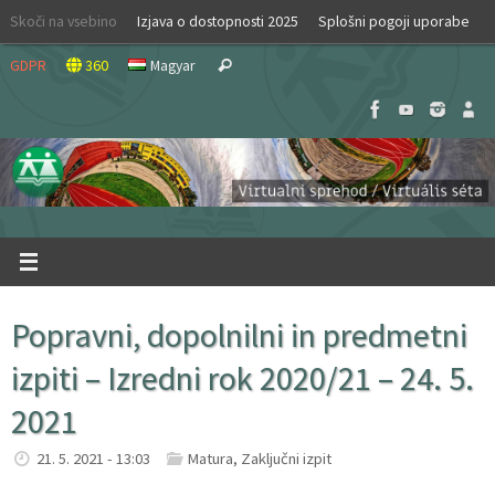
Skip
Skoči na vsebino
Izjava o dostopnosti 2025
Splošni pogoji uporabe
to
Search
content
GDPR
360
Magyar
Search
for:
Popravni, dopolnilni in predmetni
izpiti – Izredni rok 2020/21 – 24. 5.
2021
21. 5. 2021 - 13:03
Matura
,
Zaključni izpit