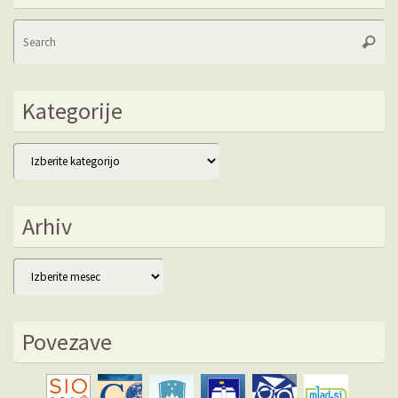
Se
Searc
fo
Kategorije
Kategorije
Arhiv
Arhiv
Povezave