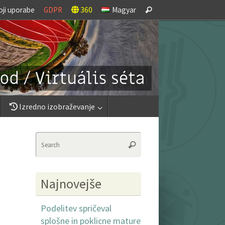
Search
oji uporabe
GDPR
360
Magyar
Search
for:
Izredno izobraževanje
Search
Search
for:
Najnovejše
Podelitev spričeval
splošne in poklicne mature