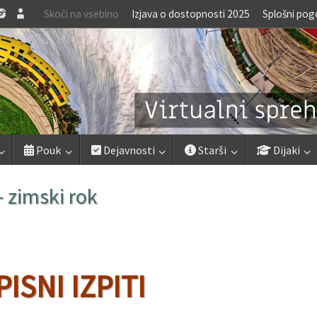
Skoči na vsebino
Izjava o dostopnosti 2025
Splošni pog
Pouk
Dejavnosti
Starši
Dijaki
 zimski rok
PISNI IZPITI