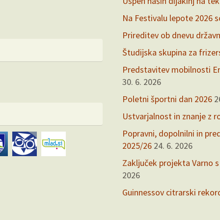
Uspeh naših dijakinj na te
Na Festivalu lepote 2026 so 
Prireditev ob dnevu držav
Študijska skupina za frize
Predstavitev mobilnosti Er
30. 6. 2026
Poletni športni dan 2026
2
Ustvarjalnost in znanje z r
Popravni, dopolnilni in pr
2025/26
24. 6. 2026
Zaključek projekta Varno s
2026
Guinnessov citrarski rekor