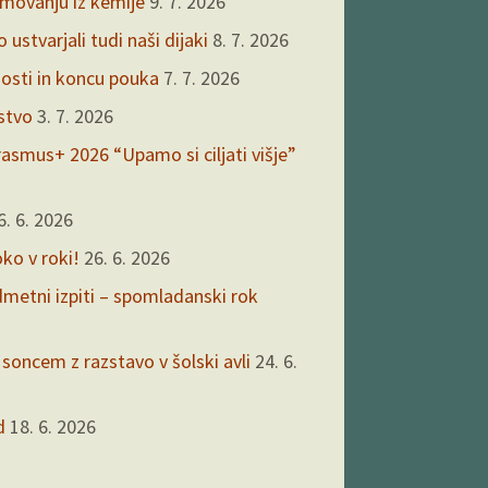
kmovanju iz kemije
9. 7. 2026
ustvarjali tudi naši dijaki
8. 7. 2026
nosti in koncu pouka
7. 7. 2026
rstvo
3. 7. 2026
asmus+ 2026 “Upamo si ciljati višje”
6. 6. 2026
oko v roki!
26. 6. 2026
edmetni izpiti – spomladanski rok
 soncem z razstavo v šolski avli
24. 6.
d
18. 6. 2026