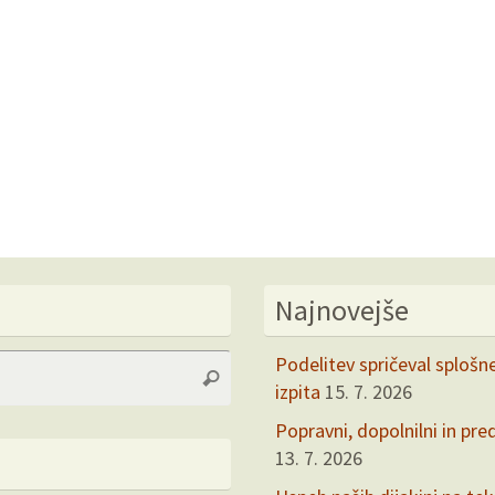
Najnovejše
Search
Podelitev spričeval splošn
Search
for:
izpita
15. 7. 2026
Popravni, dopolnilni in pre
13. 7. 2026