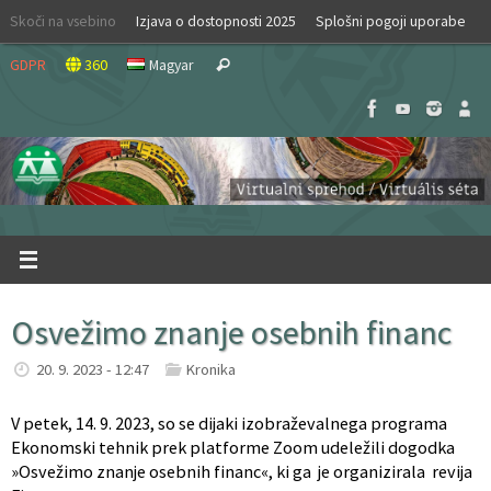
Skip
Skoči na vsebino
Izjava o dostopnosti 2025
Splošni pogoji uporabe
to
Search
content
GDPR
360
Magyar
Search
for:
Osvežimo znanje osebnih financ
20. 9. 2023 - 12:47
Kronika
V petek, 14. 9. 2023, so se dijaki izobraževalnega programa
Ekonomski tehnik prek platforme Zoom udeležili dogodka
»Osvežimo znanje osebnih financ«, ki ga je organizirala revija