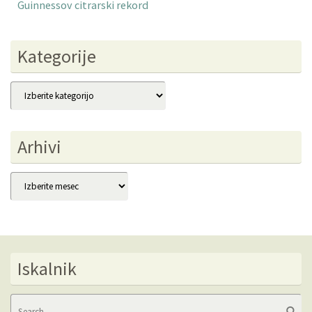
Guinnessov citrarski rekord
Kategorije
Kategorije
Arhivi
Arhivi
Iskalnik
Se
Searc