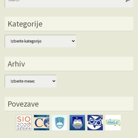
fo
Kategorije
Kategorije
Arhiv
Arhiv
Povezave