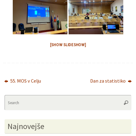
[SHOW SLIDESHOW]
55. MOS v Celju
Dan za statistiko
Se
Searc
fo
Najnovejše