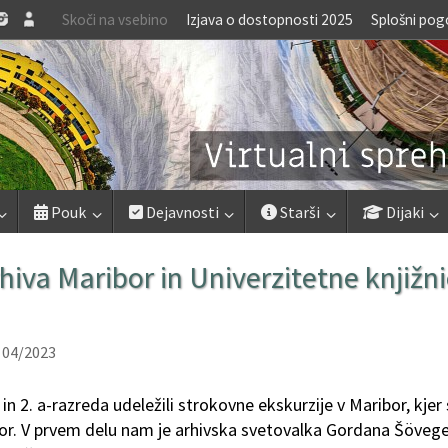
Skoči na vsebino
Izjava o dostopnosti 2025
Splošni pog
Pouk
Dejavnosti
Starši
Dijaki
hiva Maribor in Univerzitetne knjižn
 04/2023
- in 2. a-razreda udeležili strokovne ekskurzije v Maribor, kje
ibor. V prvem delu nam je arhivska svetovalka Gordana Šöveg