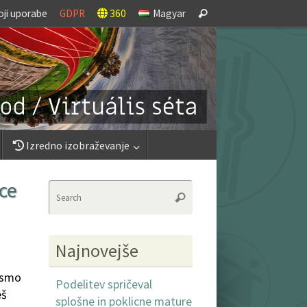
Search
oji uporabe
GDPR
360
Magyar
Search
for:
Izredno izobraževanje
ice
Search
Search
for:
Najnovejše
r smo
Podelitev spričeval
eš
splošne in poklicne mature