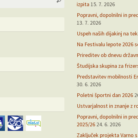
Search
for:
izpita
15. 7. 2026
Popravni, dopolnilni in pre
13. 7. 2026
Uspeh naših dijakinj na te
Na Festivalu lepote 2026 so 
Prireditev ob dnevu držav
Študijska skupina za frize
Predstavitev mobilnosti Er
30. 6. 2026
Poletni športni dan 2026
2
Ustvarjalnost in znanje z r
Popravni, dopolnilni in pr
2025/26
24. 6. 2026
Zaključek projekta Varno s