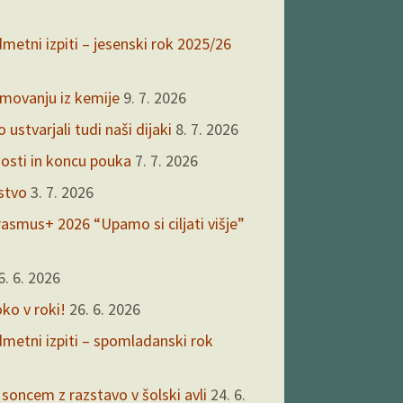
dmetni izpiti – jesenski rok 2025/26
kmovanju iz kemije
9. 7. 2026
ustvarjali tudi naši dijaki
8. 7. 2026
nosti in koncu pouka
7. 7. 2026
rstvo
3. 7. 2026
asmus+ 2026 “Upamo si ciljati višje”
6. 6. 2026
oko v roki!
26. 6. 2026
edmetni izpiti – spomladanski rok
 soncem z razstavo v šolski avli
24. 6.