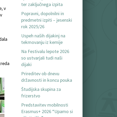
ter zaključnega izpita
e, v
Popravni, dopolnilni in
 v
predmetni izpiti – jesenski
rok 2025/26
Uspeh naših dijakinj na
dala
tekmovanju iz kemije
Na Festivalu lepote 2026
so ustvarjali tudi naši
azreda
dijaki
Prireditev ob dnevu
državnosti in koncu pouka
Študijska skupina za
frizerstvo
Predstavitev mobilnosti
Erasmus+ 2026 “Upamo si