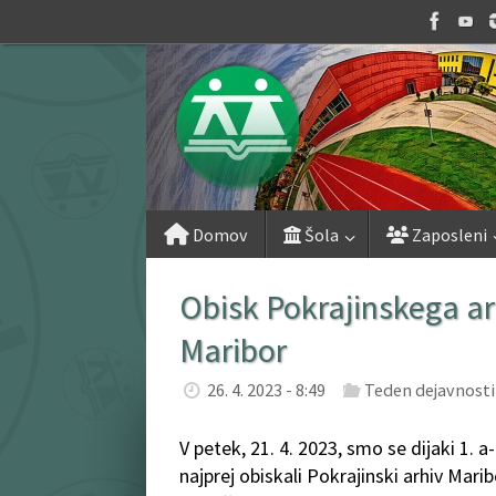
Skip
to
content
Skip
Domov
Šola
Zaposleni
to
content
Obisk Pokrajinskega ar
Maribor
26. 4. 2023 - 8:49
Teden dejavnosti
V petek, 21. 4. 2023, smo se dijaki 1. a
najprej obiskali Pokrajinski arhiv Mar