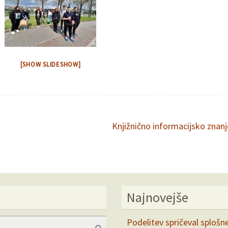
[SHOW SLIDESHOW]
Knjižnično informacijsko znan
Najnovejše
Search
Podelitev spričeval splošn