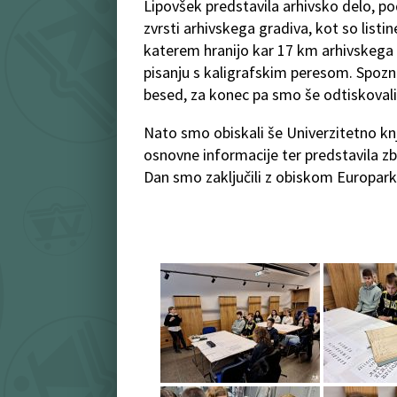
Lipovšek predstavila arhivsko delo, po
zvrsti arhivskega gradiva, kot so listin
katerem hranijo kar 17 km arhivskega g
pisanju s kaligrafskim peresom. Spozna
besed, za konec pa smo še odtiskovali
Nato smo obiskali še Univerzitetno knji
osnovne informacije ter predstavila zbi
Dan smo zaključili z obiskom Europark