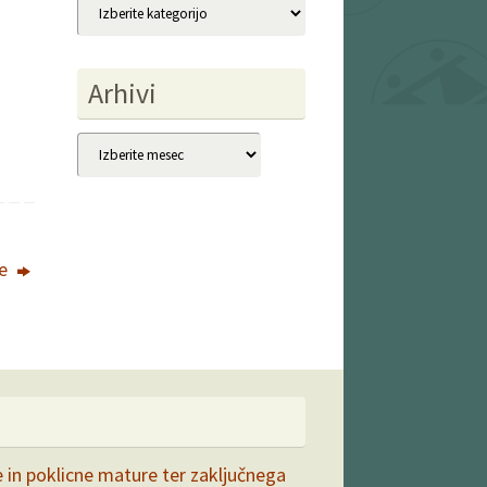
Kategorije
Arhivi
Arhivi
je
e in poklicne mature ter zaključnega