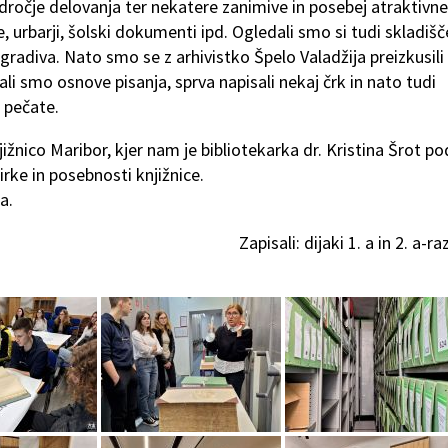
dročje delovanja ter nekatere zanimive in posebej atraktivne
e, urbarji, šolski dokumenti ipd. Ogledali smo si tudi skladišč
radiva. Nato smo se z arhivistko Špelo Valadžija preizkusili
li smo osnove pisanja, sprva napisali nekaj črk in nato tudi
 pečate.
žnico Maribor, kjer nam je bibliotekarka dr. Kristina Šrot po
rke in posebnosti knjižnice.
a.
Zapisali: dijaki 1. a in 2. a-r